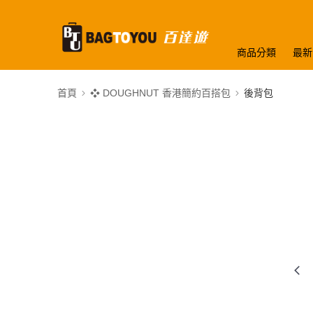
商品分類
最新
首頁
❖ DOUGHNUT 香港簡約百搭包
後背包