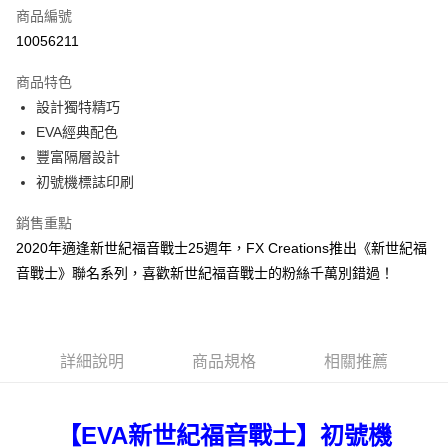
6 期 0 利率 每期
NT$215
21家銀行
合作金庫商業銀行
第一商業銀行
商品編號
華南商業銀行
彰化商業銀行
合作金庫商業銀行
第一商業銀行
10056211
LINE Pay
上海商業儲蓄銀行
台北富邦商業銀行
華南商業銀行
彰化商業銀行
國泰世華商業銀行
兆豐國際商業銀行
Apple Pay
上海商業儲蓄銀行
台北富邦商業銀行
商品特色
臺灣中小企業銀行
台中商業銀行
國泰世華商業銀行
兆豐國際商業銀行
設計獨特精巧
匯豐（台灣）商業銀行
華泰商業銀行
街口支付
臺灣中小企業銀行
台中商業銀行
EVA經典配色
聯邦商業銀行
遠東國際商業銀行
匯豐（台灣）商業銀行
華泰商業銀行
悠遊付
元大商業銀行
永豐商業銀行
豐富隔層設計
聯邦商業銀行
遠東國際商業銀行
玉山商業銀行
星展（台灣）商業銀行
初號機標誌印刷
元大商業銀行
永豐商業銀行
Google Pay
台新國際商業銀行
中國信託商業銀行
玉山商業銀行
星展（台灣）商業銀行
台灣樂天信用卡公司
銷售重點
台新國際商業銀行
中國信託商業銀行
大哥付你分期
台灣樂天信用卡公司
2020年適逢新世紀福音戰士25週年，FX Creations推出《新世紀福
相關說明
音戰士》聯名系列，喜歡新世紀福音戰士的粉絲千萬別錯過！
【大哥付你分期使用說明】
AFTEE先享後付
1.本服務由台灣大哥大提供，台灣大哥大用戶可立即使用無須另外申請。
2.付款方式選擇「大哥付你分期」，訂單成立後會自動跳轉到大哥付的交易
相關說明
流程，驗證手機門號後，選擇欲分期的期數、繳款截止日，確認付款後即完
【關於「AFTEE先享後付」】
成交易。
ATM付款
AFTEE先享後付是「在收到商品之後才付款」的支付方式。 讓您購物簡單
詳細說明
商品規格
相關推薦
3.實際核准額度、可分期數及費用金額請依後續交易確認頁面所載為準。
便利好安心！
4.訂單成立30分鐘內，如未前往確認交易或遇審核未通過，訂單將自動取
１．簡單：不需註冊會員、不需綁卡、不需儲值。
運送方式
消。如遇「轉專審核」未通過狀況，表示未達大哥付你分期系統評分，恕無
２．便利：只要手機號碼，簡訊認證，即可結帳。
法說明評估內容。
３．安心：先確認商品／服務後，再付款。
【EVA新世紀福音戰士】初號機
宅配
【繳款方式說明】