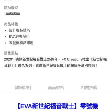
6 期 0 利率 每期
NT$116
21家銀行
合作金庫商業銀行
第一商業銀行
商品編號
華南商業銀行
彰化商業銀行
合作金庫商業銀行
第一商業銀行
10056580
LINE Pay
上海商業儲蓄銀行
台北富邦商業銀行
華南商業銀行
彰化商業銀行
國泰世華商業銀行
兆豐國際商業銀行
Apple Pay
上海商業儲蓄銀行
台北富邦商業銀行
商品特色
臺灣中小企業銀行
台中商業銀行
國泰世華商業銀行
兆豐國際商業銀行
設計獨特精巧
匯豐（台灣）商業銀行
華泰商業銀行
街口支付
臺灣中小企業銀行
台中商業銀行
EVA經典配色
聯邦商業銀行
遠東國際商業銀行
匯豐（台灣）商業銀行
華泰商業銀行
悠遊付
元大商業銀行
永豐商業銀行
零號機標誌印刷
聯邦商業銀行
遠東國際商業銀行
玉山商業銀行
星展（台灣）商業銀行
元大商業銀行
永豐商業銀行
Google Pay
台新國際商業銀行
中國信託商業銀行
銷售重點
玉山商業銀行
星展（台灣）商業銀行
台灣樂天信用卡公司
2020年適逢新世紀福音戰士25週年，FX Creations推出《新世紀福
台新國際商業銀行
中國信託商業銀行
大哥付你分期
台灣樂天信用卡公司
音戰士》聯名系列，喜歡新世紀福音戰士的粉絲千萬別錯過！
相關說明
【大哥付你分期使用說明】
AFTEE先享後付
1.本服務由台灣大哥大提供，台灣大哥大用戶可立即使用無須另外申請。
2.付款方式選擇「大哥付你分期」，訂單成立後會自動跳轉到大哥付的交易
相關說明
流程，驗證手機門號後，選擇欲分期的期數、繳款截止日，確認付款後即完
詳細說明
商品規格
相關推薦
【關於「AFTEE先享後付」】
成交易。
ATM付款
AFTEE先享後付是「在收到商品之後才付款」的支付方式。 讓您購物簡單
3.實際核准額度、可分期數及費用金額請依後續交易確認頁面所載為準。
便利好安心！
4.訂單成立30分鐘內，如未前往確認交易或遇審核未通過，訂單將自動取
１．簡單：不需註冊會員、不需綁卡、不需儲值。
運送方式
消。如遇「轉專審核」未通過狀況，表示未達大哥付你分期系統評分，恕無
【EVA新世紀福音戰士】零號機
２．便利：只要手機號碼，簡訊認證，即可結帳。
法說明評估內容。
３．安心：先確認商品／服務後，再付款。
宅配