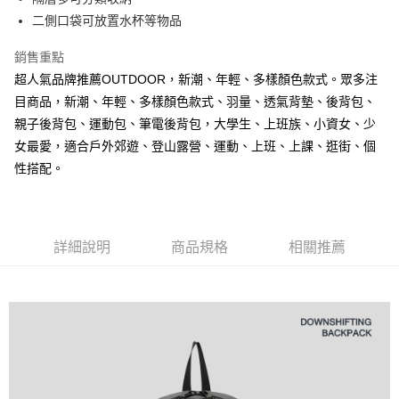
法說明評估內容。
３．安心：先確認商品／服務後，再付款。
全家取貨付款
二側口袋可放置水杯等物品
【繳款方式說明】
1.分期款項不併入電信帳單，「大哥付你分期」於每月結算日後寄送繳費提
每筆NT$80，滿NT$1,000(含以上)免運費
【「AFTEE先享後付」結帳流程】
醒簡訊。
銷售重點
１．於結帳方式選擇「AFTEE先享後付」後，將跳轉至「AFTEE先享後付」
2.透過簡訊連結打開帳單後，可選擇「超商條碼／台灣大直營門市／銀行轉
付款後全家取貨
結帳頁面，進行簡訊認證並確認金額後，即可完成結帳。
超人氣品牌推薦OUTDOOR，新潮、年輕、多樣顏色款式。眾多注
帳／街口支付／iPASS MONEY」等通路繳費。
２．訂單成立數日內，您將收到繳費通知簡訊。
每筆NT$80，滿NT$1,000(含以上)免運費
目商品，新潮、年輕、多樣顏色款式、羽量、透氣背墊、後背包、
３．收到繳費通知簡訊後14天內，點擊此簡訊中的連結，可透過四大超商／
【注意事項】
親子後背包、運動包、筆電後背包，大學生、上班族、小資女、少
ATM／網路銀行／等多元方式進行付款，方視為交易完成。
萊爾富取貨付款
1.本服務係由「台灣大哥大股份有限公司」（以下簡稱本公司）所提供，讓
※ 請注意：結帳手續完成當下不需立刻繳費，但若您需要取消訂單，請聯絡
女最愛，適合戶外郊遊、登山露營、運動、上班、上課、逛街、個
用戶於交易時，得透過本服務購買商品或服務，並由商店將買賣／分期付款
每筆NT$80，滿NT$1,000(含以上)免運費
購買商品的店家。未經商家同意取消之訂單仍視為有效，需透過AFTEE先享
買賣價金債權讓與本公司後，依約使用本公司帳單繳交帳款。
性搭配。
後付繳納相關費用。
2.基於同意付款使用「大哥付你分期」之契約關係目的，商店將以您的個人
付款後萊爾富取貨
※ 交易是否成功請以「AFTEE先享後付 」之結帳頁面顯示為準，若有關於
資料（包含姓名、電話或地址）提供予台灣大哥大進項蒐集、處理及利用，
是否繳費成功／繳費後需取消欲退款等相關疑問，請聯繫「AFTEE先享後付
每筆NT$80，滿NT$1,000(含以上)免運費
由本公司與您本人進行分期帳單所需資料之確認、核對及更正。
客戶支援中心」
https://netprotections.freshdesk.com/support/home
3.完整用戶服務條款，請詳閱以下連結：
https://oppay.tw/userRule
詳細說明
商品規格
相關推薦
7-11取貨付款
【注意事項】
１．透過由恩沛科技股份有限公司提供之「AFTEE先享後付」服務完成之交
每筆NT$80，滿NT$1,000(含以上)免運費
易，需依本服務之必要範圍內提供個人資料，並將交易相關給付款項請求債
權轉讓予恩沛科技股份有限公司。
付款後7-11取貨
２．關於個人資料處理事宜，請瀏覽以下網址：
每筆NT$80，滿NT$1,000(含以上)免運費
https://aftee.tw/terms/#terms3
３．未成年的使用者請事先徵得法定代理人或監護人之同意方可使用
宅配
「AFTEE先享後付」，若未經同意申辦者引起之損失，本公司不負相關責
任。
每筆NT$80，滿NT$1,000(含以上)免運費
４．使用「AFTEE先享後付」時，將依據個別帳號之用戶狀況，依本公司即