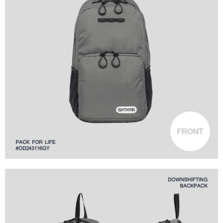
時審查核予不同之上限額度；若仍有額度不足之情形，本公司將視審查結果
外島宅配
請求用戶進行身份認證。
每筆NT$200
５．嚴禁一人註冊多個帳號或使用他人資訊註冊。若發現惡意使用之情形，
恩沛科技股份有限公司將有權停止該用戶之使用額度並採取法律行動。
海外宅配
查看運費