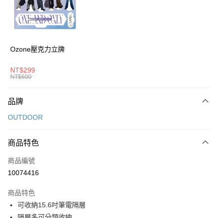
6 期 0 利率 每期
NT$413
21家銀行
合作金庫商業銀行
第一商業銀行
華南商業銀行
彰化商業銀行
合作金庫商業銀行
第一商業銀行
超商取貨付款
上海商業儲蓄銀行
台北富邦商業銀行
華南商業銀行
彰化商業銀行
國泰世華商業銀行
兆豐國際商業銀行
LINE Pay
上海商業儲蓄銀行
台北富邦商業銀行
臺灣中小企業銀行
台中商業銀行
國泰世華商業銀行
兆豐國際商業銀行
Ozone壓克力立牌
匯豐（台灣）商業銀行
華泰商業銀行
Apple Pay
臺灣中小企業銀行
台中商業銀行
聯邦商業銀行
遠東國際商業銀行
匯豐（台灣）商業銀行
華泰商業銀行
NT$299
街口支付
元大商業銀行
永豐商業銀行
NT$600
聯邦商業銀行
遠東國際商業銀行
玉山商業銀行
星展（台灣）商業銀行
元大商業銀行
永豐商業銀行
悠遊付
台新國際商業銀行
中國信託商業銀行
玉山商業銀行
星展（台灣）商業銀行
品牌
台灣樂天信用卡公司
台新國際商業銀行
中國信託商業銀行
Google Pay
OUTDOOR
台灣樂天信用卡公司
大哥付你分期
相關說明
商品特色
【大哥付你分期使用說明】
AFTEE先享後付
商品編號
1.本服務由台灣大哥大提供，台灣大哥大用戶可立即使用無須另外申請。
2.付款方式選擇「大哥付你分期」，訂單成立後會自動跳轉到大哥付的交易
相關說明
10074416
流程，驗證手機門號後，選擇欲分期的期數、繳款截止日，確認付款後即完
【關於「AFTEE先享後付」】
成交易。
ATM付款
AFTEE先享後付是「在收到商品之後才付款」的支付方式。 讓您購物簡單
商品特色
3.實際核准額度、可分期數及費用金額請依後續交易確認頁面所載為準。
便利好安心！
4.訂單成立30分鐘內，如未前往確認交易或遇審核未通過，訂單將自動取
可收納15.6吋筆電隔層
１．簡單：不需註冊會員、不需綁卡、不需儲值。
運送方式
消。如遇「轉專審核」未通過狀況，表示未達大哥付你分期系統評分，恕無
隔層多可分類收納
２．便利：只要手機號碼，簡訊認證，即可結帳。