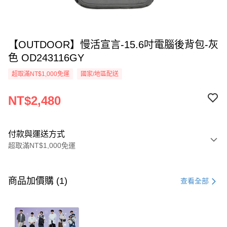
【OUTDOOR】慢活宣言-15.6吋電腦後背包-灰
色 OD243116GY
超取滿NT$1,000免運
國家/地區配送
NT$2,480
付款與運送方式
超取滿NT$1,000免運
付款方式
信用卡一次付款
商品加價購 (1)
查看全部
信用卡分期付款
3 期 0 利率 每期
NT$826
21家銀行