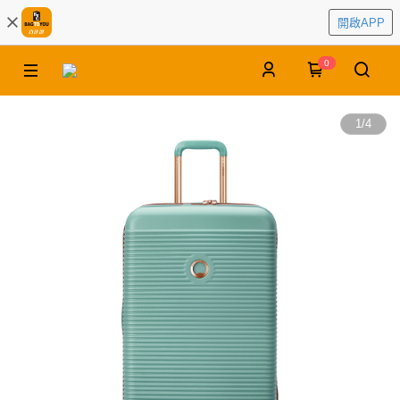
開啟APP
0
1
/
4