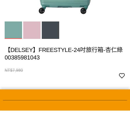
顏色：杏仁綠
【DELSEY】FREESTYLE-24吋旅行箱-杏仁綠
00385981043
本網站中使用 cookie，欲查詢有關本網站使用 cookie 方式之詳情，及若您不希
望在電腦上使用 cookie 時應如何變更電腦的 cookie 設定，請參閱本網站「
隱私
宅配滿NT$1,000免運
權條款
」之 Cookie 聲明。您繼續使用本網站即表示您同意本公司得按本網站使
用條款之 Cookie 聲明使用 cookie。
了解更多 >
NT$7,980
NT$3,990
我知道了
付款與運送方式
宅配滿NT$1,000免運