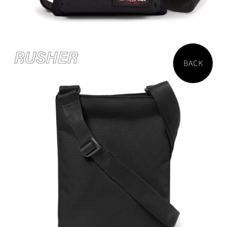
４．使用「AFTEE先享後付」時，將依據個別帳號之用戶狀況，依本公司即
時審查核予不同之上限額度；若仍有額度不足之情形，本公司將視審查結果
外島宅配
請求用戶進行身份認證。
每筆NT$200
５．嚴禁一人註冊多個帳號或使用他人資訊註冊。若發現惡意使用之情形，
恩沛科技股份有限公司將有權停止該用戶之使用額度並採取法律行動。
海外宅配
查看運費