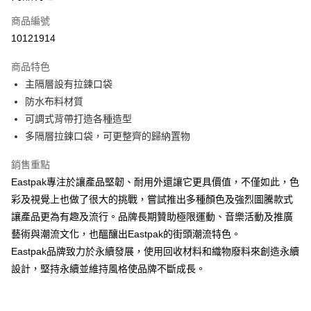
6 期 0 利率 每期
NT$138
21家銀行
合作金庫商業銀行
第一商業銀行
商品編號
華南商業銀行
彰化商業銀行
合作金庫商業銀行
第一商業銀行
10121914
超商取貨付款
上海商業儲蓄銀行
台北富邦商業銀行
華南商業銀行
彰化商業銀行
國泰世華商業銀行
兆豐國際商業銀行
LINE Pay
上海商業儲蓄銀行
台北富邦商業銀行
商品特色
臺灣中小企業銀行
台中商業銀行
國泰世華商業銀行
兆豐國際商業銀行
主隔層設有拉鍊口袋
匯豐（台灣）商業銀行
華泰商業銀行
Apple Pay
臺灣中小企業銀行
台中商業銀行
防水布料材質
聯邦商業銀行
遠東國際商業銀行
匯豐（台灣）商業銀行
華泰商業銀行
街口支付
元大商業銀行
永豐商業銀行
可調式背帶打造各種造型
聯邦商業銀行
遠東國際商業銀行
玉山商業銀行
星展（台灣）商業銀行
多隔層拉鍊口袋，可更整齊的歸納置物
元大商業銀行
永豐商業銀行
悠遊付
台新國際商業銀行
中國信託商業銀行
玉山商業銀行
星展（台灣）商業銀行
台灣樂天信用卡公司
銷售重點
台新國際商業銀行
中國信託商業銀行
Google Pay
台灣樂天信用卡公司
Eastpak專注於讓產品堅韌、耐用外還讓它更具價值，不僅如此，色
大哥付你分期
彩及視覺上也做了很大的挑戰，嘗試推出多種顏色及強烈圖騰款式
相關說明
讓產品更為有趣及流行。品牌長期贊助極限運動、音樂活動及推廣
【大哥付你分期使用說明】
藝術與潮流文化，也醞釀出Eastpak的街頭潮流特色。
AFTEE先享後付
1.本服務由台灣大哥大提供，台灣大哥大用戶可立即使用無須另外申請。
Eastpak品牌致力於永續發展，使用回收材料和織物廢料來創造永續
2.付款方式選擇「大哥付你分期」，訂單成立後會自動跳轉到大哥付的交易
相關說明
流程，驗證手機門號後，選擇欲分期的期數、繳款截止日，確認付款後即完
設計，堅持永續並維持風格使品牌不斷成長。
【關於「AFTEE先享後付」】
成交易。
ATM付款
AFTEE先享後付是「在收到商品之後才付款」的支付方式。 讓您購物簡單
3.實際核准額度、可分期數及費用金額請依後續交易確認頁面所載為準。
便利好安心！
4.訂單成立30分鐘內，如未前往確認交易或遇審核未通過，訂單將自動取
１．簡單：不需註冊會員、不需綁卡、不需儲值。