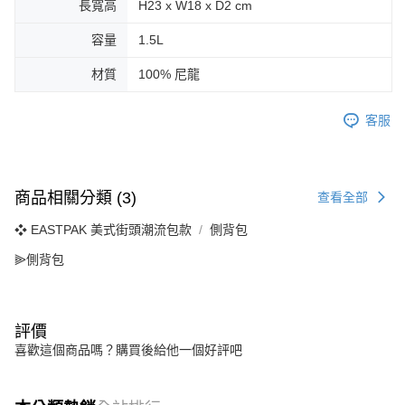
長寬高
H23 x W18 x D2 cm
容量
1.5L
材質
100% 尼龍
客服
商品相關分類 (3)
查看全部
❖ EASTPAK 美式街頭潮流包款
側背包
⫸側背包
評價
喜歡這個商品嗎？購買後給他一個好評吧