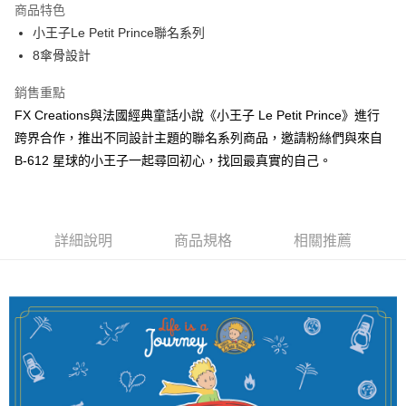
商品特色
6 期 0 利率 每期
NT$83
21家銀行
合作金庫商業銀行
第一商業銀行
小王子Le Petit Prince聯名系列
華南商業銀行
彰化商業銀行
合作金庫商業銀行
第一商業銀行
超商取貨付款
8傘骨設計
上海商業儲蓄銀行
台北富邦商業銀行
華南商業銀行
彰化商業銀行
國泰世華商業銀行
兆豐國際商業銀行
LINE Pay
上海商業儲蓄銀行
台北富邦商業銀行
銷售重點
臺灣中小企業銀行
台中商業銀行
國泰世華商業銀行
兆豐國際商業銀行
FX Creations與法國經典童話小說《小王子 Le Petit Prince》進行
匯豐（台灣）商業銀行
華泰商業銀行
Apple Pay
臺灣中小企業銀行
台中商業銀行
聯邦商業銀行
遠東國際商業銀行
跨界合作，推出不同設計主題的聯名系列商品，邀請粉絲們與來自
匯豐（台灣）商業銀行
華泰商業銀行
街口支付
元大商業銀行
永豐商業銀行
B-612 星球的小王子一起尋回初心，找回最真實的自己。
聯邦商業銀行
遠東國際商業銀行
玉山商業銀行
星展（台灣）商業銀行
元大商業銀行
永豐商業銀行
悠遊付
台新國際商業銀行
中國信託商業銀行
玉山商業銀行
星展（台灣）商業銀行
台灣樂天信用卡公司
台新國際商業銀行
中國信託商業銀行
Google Pay
台灣樂天信用卡公司
詳細說明
商品規格
相關推薦
大哥付你分期
相關說明
【大哥付你分期使用說明】
AFTEE先享後付
1.本服務由台灣大哥大提供，台灣大哥大用戶可立即使用無須另外申請。
2.付款方式選擇「大哥付你分期」，訂單成立後會自動跳轉到大哥付的交易
相關說明
流程，驗證手機門號後，選擇欲分期的期數、繳款截止日，確認付款後即完
【關於「AFTEE先享後付」】
成交易。
ATM付款
AFTEE先享後付是「在收到商品之後才付款」的支付方式。 讓您購物簡單
3.實際核准額度、可分期數及費用金額請依後續交易確認頁面所載為準。
便利好安心！
4.訂單成立30分鐘內，如未前往確認交易或遇審核未通過，訂單將自動取
１．簡單：不需註冊會員、不需綁卡、不需儲值。