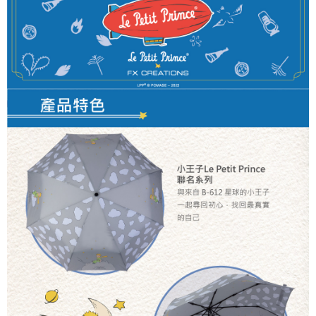
運送方式
消。如遇「轉專審核」未通過狀況，表示未達大哥付你分期系統評分，恕無
２．便利：只要手機號碼，簡訊認證，即可結帳。
法說明評估內容。
３．安心：先確認商品／服務後，再付款。
全家取貨付款
【繳款方式說明】
1.分期款項不併入電信帳單，「大哥付你分期」於每月結算日後寄送繳費提
每筆NT$80，滿NT$1,000(含以上)免運費
【「AFTEE先享後付」結帳流程】
醒簡訊。
１．於結帳方式選擇「AFTEE先享後付」後，將跳轉至「AFTEE先享後付」
2.透過簡訊連結打開帳單後，可選擇「超商條碼／台灣大直營門市／銀行轉
付款後全家取貨
結帳頁面，進行簡訊認證並確認金額後，即可完成結帳。
帳／街口支付／iPASS MONEY」等通路繳費。
２．訂單成立數日內，您將收到繳費通知簡訊。
每筆NT$80，滿NT$1,000(含以上)免運費
３．收到繳費通知簡訊後14天內，點擊此簡訊中的連結，可透過四大超商／
【注意事項】
ATM／網路銀行／等多元方式進行付款，方視為交易完成。
萊爾富取貨付款
1.本服務係由「台灣大哥大股份有限公司」（以下簡稱本公司）所提供，讓
※ 請注意：結帳手續完成當下不需立刻繳費，但若您需要取消訂單，請聯絡
用戶於交易時，得透過本服務購買商品或服務，並由商店將買賣／分期付款
每筆NT$80，滿NT$1,000(含以上)免運費
購買商品的店家。未經商家同意取消之訂單仍視為有效，需透過AFTEE先享
買賣價金債權讓與本公司後，依約使用本公司帳單繳交帳款。
後付繳納相關費用。
2.基於同意付款使用「大哥付你分期」之契約關係目的，商店將以您的個人
付款後萊爾富取貨
※ 交易是否成功請以「AFTEE先享後付 」之結帳頁面顯示為準，若有關於
資料（包含姓名、電話或地址）提供予台灣大哥大進項蒐集、處理及利用，
是否繳費成功／繳費後需取消欲退款等相關疑問，請聯繫「AFTEE先享後付
每筆NT$80，滿NT$1,000(含以上)免運費
由本公司與您本人進行分期帳單所需資料之確認、核對及更正。
客戶支援中心」
https://netprotections.freshdesk.com/support/home
3.完整用戶服務條款，請詳閱以下連結：
https://oppay.tw/userRule
7-11取貨付款
【注意事項】
１．透過由恩沛科技股份有限公司提供之「AFTEE先享後付」服務完成之交
每筆NT$80，滿NT$1,000(含以上)免運費
易，需依本服務之必要範圍內提供個人資料，並將交易相關給付款項請求債
權轉讓予恩沛科技股份有限公司。
付款後7-11取貨
２．關於個人資料處理事宜，請瀏覽以下網址：
每筆NT$80，滿NT$1,000(含以上)免運費
https://aftee.tw/terms/#terms3
３．未成年的使用者請事先徵得法定代理人或監護人之同意方可使用
宅配
「AFTEE先享後付」，若未經同意申辦者引起之損失，本公司不負相關責
任。
每筆NT$80，滿NT$1,000(含以上)免運費