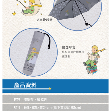
４．使用「AFTEE先享後付」時，將依據個別帳號之用戶狀況，依本公司即
時審查核予不同之上限額度；若仍有額度不足之情形，本公司將視審查結果
外島宅配
請求用戶進行身份認證。
每筆NT$200
５．嚴禁一人註冊多個帳號或使用他人資訊註冊。若發現惡意使用之情形，
恩沛科技股份有限公司將有權停止該用戶之使用額度並採取法律行動。
海外宅配
查看運費