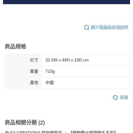
顯示電腦版詳細說明
商品規格
尺寸
32.5W x 49H x 19D cm
重量
710g
產地
中國
客服
商品相關分類 (2)
❖ FX CREATIONS 時尚機能包
【機動戰士鋼彈聯名系列】