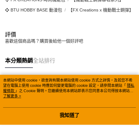
❖ BTU HOBBY BASE 動漫包
【FX Creations x 機動戰士鋼彈】
評價
喜歡這個商品嗎？購買後給他一個好評吧
本分類熱銷
全站排行
本網站中使用 cookie，欲查詢有關本網站使用 cookie 方式之詳情，及若您不希
熱門標籤
望在電腦上使用 cookie 時應如何變更電腦的 cookie 設定，請參閱本網站「
隱私
權條款
」之 Cookie 聲明。您繼續使用本網站即表示您同意本公司得按本網站使
用條款之 Cookie 聲明使用 cookie。
了解更多 >
我知道了