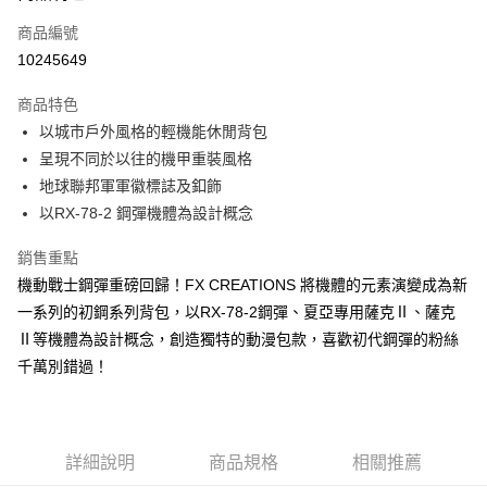
6 期 0 利率 每期
NT$465
21家銀行
合作金庫商業銀行
第一商業銀行
商品編號
華南商業銀行
彰化商業銀行
合作金庫商業銀行
第一商業銀行
10245649
LINE Pay
上海商業儲蓄銀行
台北富邦商業銀行
華南商業銀行
彰化商業銀行
國泰世華商業銀行
兆豐國際商業銀行
Apple Pay
上海商業儲蓄銀行
台北富邦商業銀行
商品特色
臺灣中小企業銀行
台中商業銀行
國泰世華商業銀行
兆豐國際商業銀行
以城市戶外風格的輕機能休閒背包
匯豐（台灣）商業銀行
華泰商業銀行
街口支付
臺灣中小企業銀行
台中商業銀行
呈現不同於以往的機甲重裝風格
聯邦商業銀行
遠東國際商業銀行
匯豐（台灣）商業銀行
華泰商業銀行
悠遊付
元大商業銀行
永豐商業銀行
地球聯邦軍軍徽標誌及釦飾
聯邦商業銀行
遠東國際商業銀行
玉山商業銀行
星展（台灣）商業銀行
以RX-78-2 鋼彈機體為設計概念
元大商業銀行
永豐商業銀行
Google Pay
台新國際商業銀行
中國信託商業銀行
玉山商業銀行
星展（台灣）商業銀行
台灣樂天信用卡公司
銷售重點
台新國際商業銀行
中國信託商業銀行
大哥付你分期
台灣樂天信用卡公司
機動戰士鋼彈重磅回歸！FX CREATIONS 將機體的元素演變成為新
相關說明
一系列的初鋼系列背包，以RX-78-2鋼彈、夏亞專用薩克Ⅱ、薩克
【大哥付你分期使用說明】
AFTEE先享後付
1.本服務由台灣大哥大提供，台灣大哥大用戶可立即使用無須另外申請。
Ⅱ等機體為設計概念，創造獨特的動漫包款，喜歡初代鋼彈的粉絲
2.付款方式選擇「大哥付你分期」，訂單成立後會自動跳轉到大哥付的交易
相關說明
千萬別錯過！
流程，驗證手機門號後，選擇欲分期的期數、繳款截止日，確認付款後即完
【關於「AFTEE先享後付」】
成交易。
ATM付款
AFTEE先享後付是「在收到商品之後才付款」的支付方式。 讓您購物簡單
3.實際核准額度、可分期數及費用金額請依後續交易確認頁面所載為準。
便利好安心！
4.訂單成立30分鐘內，如未前往確認交易或遇審核未通過，訂單將自動取
１．簡單：不需註冊會員、不需綁卡、不需儲值。
運送方式
消。如遇「轉專審核」未通過狀況，表示未達大哥付你分期系統評分，恕無
２．便利：只要手機號碼，簡訊認證，即可結帳。
詳細說明
商品規格
相關推薦
法說明評估內容。
３．安心：先確認商品／服務後，再付款。
宅配