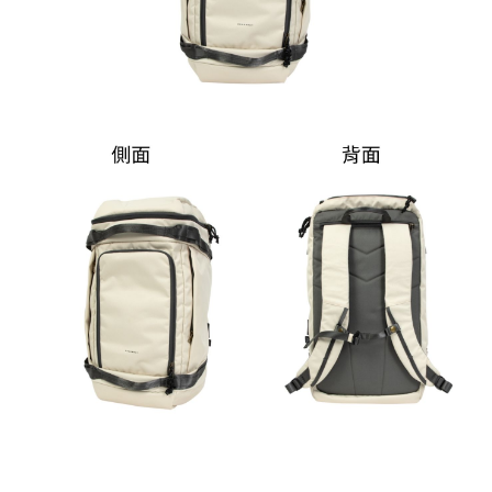
https://aftee.tw/terms/#terms3
３．未成年的使用者請事先徵得法定代理人或監護人之同意方可使用
「AFTEE先享後付」，若未經同意申辦者引起之損失，本公司不負相關責
任。
４．使用「AFTEE先享後付」時，將依據個別帳號之用戶狀況，依本公司即
時審查核予不同之上限額度；若仍有額度不足之情形，本公司將視審查結果
請求用戶進行身份認證。
５．嚴禁一人註冊多個帳號或使用他人資訊註冊。若發現惡意使用之情形，
恩沛科技股份有限公司將有權停止該用戶之使用額度並採取法律行動。