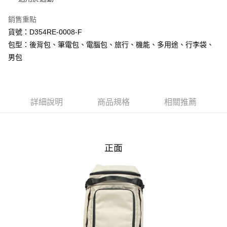
【關於「AFTEE先享後付」】
成交易。
ATM付款
AFTEE先享後付是「在收到商品之後才付款」的支付方式。 讓您購物簡單
3.實際核准額度、可分期數及費用金額請依後續交易確認頁面所載為準。
銷售重點
便利好安心！
4.訂單成立30分鐘內，如未前往確認交易或遇審核未通過，訂單將自動取
１．簡單：不需註冊會員、不需綁卡、不需儲值。
貨號：D354RE-0008-F
運送方式
消。如遇「轉專審核」未通過狀況，表示未達大哥付你分期系統評分，恕無
２．便利：只要手機號碼，簡訊認證，即可結帳。
法說明評估內容。
包型：後背包、筆電包、電腦包、旅行、機能、多用途、行李袋、
３．安心：先確認商品／服務後，再付款。
宅配
【繳款方式說明】
男包
1.分期款項不併入電信帳單，「大哥付你分期」於每月結算日後寄送繳費提
每筆NT$80，滿NT$1,000(含以上)免運費
【「AFTEE先享後付」結帳流程】
醒簡訊。
１．於結帳方式選擇「AFTEE先享後付」後，將跳轉至「AFTEE先享後付」
2.透過簡訊連結打開帳單後，可選擇「超商條碼／台灣大直營門市／銀行轉
結帳頁面，進行簡訊認證並確認金額後，即可完成結帳。
帳／街口支付／iPASS MONEY」等通路繳費。
２．訂單成立數日內，您將收到繳費通知簡訊。
３．收到繳費通知簡訊後14天內，點擊此簡訊中的連結，可透過四大超商／
詳細說明
商品規格
相關推薦
【注意事項】
ATM／網路銀行／等多元方式進行付款，方視為交易完成。
1.本服務係由「台灣大哥大股份有限公司」（以下簡稱本公司）所提供，讓
※ 請注意：結帳手續完成當下不需立刻繳費，但若您需要取消訂單，請聯絡
用戶於交易時，得透過本服務購買商品或服務，並由商店將買賣／分期付款
購買商品的店家。未經商家同意取消之訂單仍視為有效，需透過AFTEE先享
買賣價金債權讓與本公司後，依約使用本公司帳單繳交帳款。
後付繳納相關費用。
2.基於同意付款使用「大哥付你分期」之契約關係目的，商店將以您的個人
※ 交易是否成功請以「AFTEE先享後付 」之結帳頁面顯示為準，若有關於
資料（包含姓名、電話或地址）提供予台灣大哥大進項蒐集、處理及利用，
是否繳費成功／繳費後需取消欲退款等相關疑問，請聯繫「AFTEE先享後付
由本公司與您本人進行分期帳單所需資料之確認、核對及更正。
客戶支援中心」
https://netprotections.freshdesk.com/support/home
3.完整用戶服務條款，請詳閱以下連結：
https://oppay.tw/userRule
【注意事項】
１．透過由恩沛科技股份有限公司提供之「AFTEE先享後付」服務完成之交
易，需依本服務之必要範圍內提供個人資料，並將交易相關給付款項請求債
權轉讓予恩沛科技股份有限公司。
２．關於個人資料處理事宜，請瀏覽以下網址：