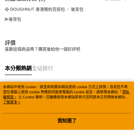
❖ DOUGHNUT 香港簡約百搭包
後背包
⫸後背包
評價
喜歡這個商品嗎？購買後給他一個好評吧
本分類熱銷
全站排行
本網站中使用 cookie，欲查詢有關本網站使用 cookie 方式之詳情，及若您不希
熱門標籤
望在電腦上使用 cookie 時應如何變更電腦的 cookie 設定，請參閱本網站「
隱私
權條款
」之 Cookie 聲明。您繼續使用本網站即表示您同意本公司得按本網站使
用條款之 Cookie 聲明使用 cookie。
了解更多 >
我知道了