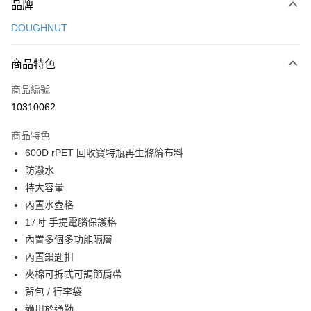
品牌
信用卡一次付款
DOUGHNUT
信用卡分期付款
3 期 0 利率 每期
NT$1,326
21家銀行
商品特色
6 期 0 利率 每期
NT$663
21家銀行
合作金庫商業銀行
第一商業銀行
商品編號
華南商業銀行
彰化商業銀行
合作金庫商業銀行
第一商業銀行
10310062
LINE Pay
上海商業儲蓄銀行
台北富邦商業銀行
華南商業銀行
彰化商業銀行
國泰世華商業銀行
兆豐國際商業銀行
Apple Pay
上海商業儲蓄銀行
台北富邦商業銀行
商品特色
臺灣中小企業銀行
台中商業銀行
國泰世華商業銀行
兆豐國際商業銀行
600D rPET 回收寶特瓶再生滌綸布料
匯豐（台灣）商業銀行
華泰商業銀行
街口支付
臺灣中小企業銀行
台中商業銀行
防潑水
聯邦商業銀行
遠東國際商業銀行
匯豐（台灣）商業銀行
華泰商業銀行
悠遊付
元大商業銀行
永豐商業銀行
特大容量
聯邦商業銀行
遠東國際商業銀行
玉山商業銀行
星展（台灣）商業銀行
內置水壺格
元大商業銀行
永豐商業銀行
Google Pay
台新國際商業銀行
中國信託商業銀行
玉山商業銀行
星展（台灣）商業銀行
17吋 手提電腦保護格
台灣樂天信用卡公司
台新國際商業銀行
中國信託商業銀行
大哥付你分期
內置多個多功能隔層
台灣樂天信用卡公司
相關說明
內置鎖匙扣
【大哥付你分期使用說明】
夾棉可拆式可調節肩帶
AFTEE先享後付
1.本服務由台灣大哥大提供，台灣大哥大用戶可立即使用無須另外申請。
背包 / 行李袋
2.付款方式選擇「大哥付你分期」，訂單成立後會自動跳轉到大哥付的交易
相關說明
流程，驗證手機門號後，選擇欲分期的期數、繳款截止日，確認付款後即完
適用於通勤