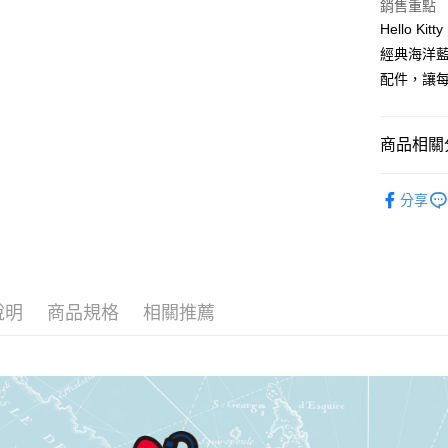
玉山商
銷售重點
元大商
Google Pa
台新國
Hello 
玉山商
台灣樂
台新國
大哥付你
經典海洋
台灣樂
相關說明
配件，讓每
【大哥付
AFTEE先
1.本服務
2.付款方
相關說明
商品相關分
流程，驗
【關於「A
ATM付款
完成交易
AFTEE
❚ Hello
3.實際核
便利好安
分享
系列
4.訂單成
１．簡單
消。如遇
２．便利
運送方式
❚ Hello
無法說明
３．安心
【繳款方
宅配
❚ Hello
1.分期款
【「AFT
醒簡訊。
每筆NT$8
１．於結帳
⫸側背包
說明
商品規格
相關推薦
2.透過簡
付」結帳
帳／街口支
外島宅配
２．訂單
３．收到繳
每筆NT$2
【注意事
／ATM／
1.本服務
※ 請注意
用戶於交
絡購買商品
款買賣價
先享後付
2.基於同
※ 交易是