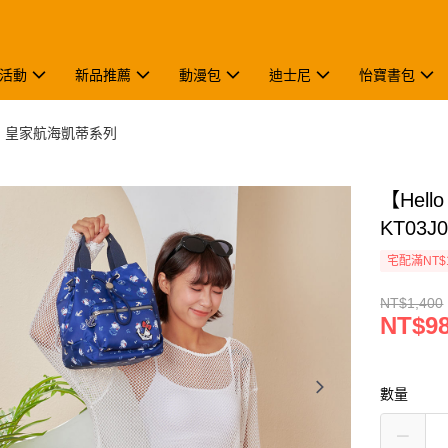
活動
新品推薦
動漫包
迪士尼
怡寶書包
】皇家航海凱蒂系列
【Hel
KT03J
宅配滿NT$
NT$1,400
NT$9
數量