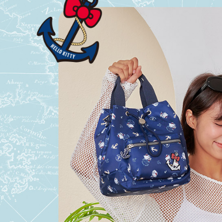
資料（包
是否繳費成
用，由本
付客戶支
3.完整用
【注意事
１．透過由
交易，需
求債權轉
２．關於
https://aft
３．未成
「AFTE
任。
４．使用「
即時審查
結果請求
５．嚴禁
形，恩沛
動。