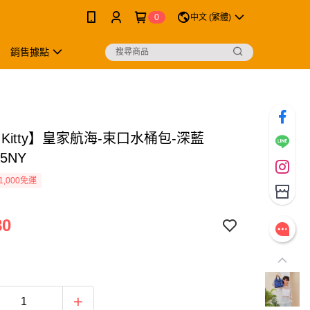
0
中文 (繁體)
銷售據點
lo Kitty】皇家航海-束口水桶包-深藍
05NY
1,000免運
80