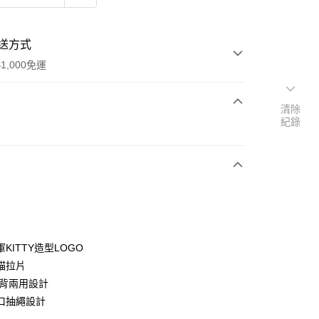
送方式
1,000免運
清除
紀錄
次付款
期付款
0 利率 每期
NT$326
21家銀行
0 利率 每期
NT$163
21家銀行
庫商業銀行
第一商業銀行
業銀行
彰化商業銀行
庫商業銀行
第一商業銀行
業儲蓄銀行
台北富邦商業銀行
業銀行
彰化商業銀行
華商業銀行
兆豐國際商業銀行
KITTY造型LOGO
業儲蓄銀行
台北富邦商業銀行
小企業銀行
台中商業銀行
錨拉片
華商業銀行
兆豐國際商業銀行
台灣）商業銀行
華泰商業銀行
小企業銀行
台中商業銀行
側背兩用設計
業銀行
遠東國際商業銀行
台灣）商業銀行
華泰商業銀行
口抽繩設計
業銀行
永豐商業銀行
業銀行
遠東國際商業銀行