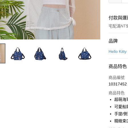
付款與運
宅配滿NT$
付款方式
品牌
信用卡一
Hello Kitty
信用卡分
商品特色
3 期 
商品編號
6 期 
合作金
10317452
華南商
合作金
LINE Pay
上海商
商品特色
華南商
國泰世
超萌海軍
Apple Pay
上海商
臺灣中
可愛船
國泰世
匯豐（
街口支付
臺灣中
手提/
聯邦商
匯豐（
精緻束
悠遊付
元大商
聯邦商