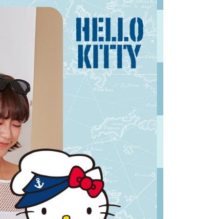
含姓名、電話或地址）提供予台灣大哥大進項蒐集、處理及利
功／繳費後需取消欲退款等相關疑問，請聯繫「AFTEE先享後
公司與您本人進行分期帳單所需資料之確認、核對及更正。
援中心」
https://netprotections.freshdesk.com/support/home
戶服務條款，請詳閱以下連結：
https://oppay.tw/userRule
項】
恩沛科技股份有限公司提供之「AFTEE先享後付」服務完成之
依本服務之必要範圍內提供個人資料，並將交易相關給付款項請
讓予恩沛科技股份有限公司。
個人資料處理事宜，請瀏覽以下網址：
ee.tw/terms/#terms3
年的使用者請事先徵得法定代理人或監護人之同意方可使用
E先享後付」，若未經同意申辦者引起之損失，本公司不負相關責
AFTEE先享後付」時，將依據個別帳號之用戶狀況，依本公司
核予不同之上限額度；若仍有額度不足之情形，本公司將視審查
用戶進行身份認證。
一人註冊多個帳號或使用他人資訊註冊。若發現惡意使用之情
科技股份有限公司將有權停止該用戶之使用額度並採取法律行