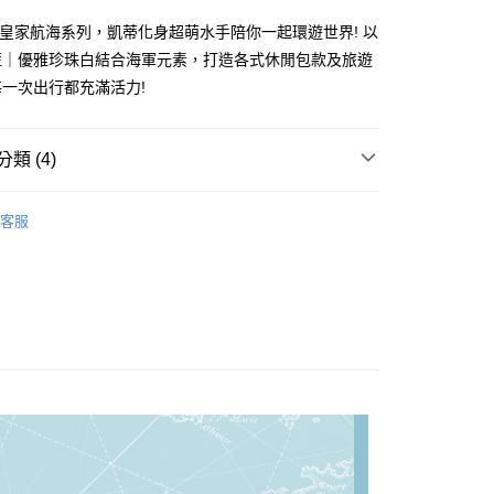
業銀行
星展（台灣）商業銀行
業銀行
永豐商業銀行
y
際商業銀行
中國信託商業銀行
Kitty 皇家航海系列，凱蒂化身超萌水手陪你一起環遊世界! 以
業銀行
星展（台灣）商業銀行
天信用卡公司
際商業銀行
中國信託商業銀行
分期
藍｜優雅珍珠白結合海軍元素，打造各式休閒包款及旅遊
天信用卡公司
一次出行都充滿活力!
你分期使用說明】
享後付
由台灣大哥大提供，台灣大哥大用戶可立即使用無須另外申請。
式選擇「大哥付你分期」，訂單成立後會自動跳轉到大哥付的交易
類 (4)
證手機門號後，選擇欲分期的期數、繳款截止日，確認付款後即
FTEE先享後付」】
。
先享後付是「在收到商品之後才付款」的支付方式。 讓您購物簡單
 Kitty 百變凱蒂❤粉萌登場
★【新品上市】皇家航海凱蒂
准額度、可分期數及費用金額請依後續交易確認頁面所載為準。
心！
客服
立30分鐘內，如未前往確認交易或遇審核未通過，訂單將自動取
：不需註冊會員、不需綁卡、不需儲值。
「轉專審核」未通過狀況，表示未達大哥付你分期系統評分，恕
：只要手機號碼，簡訊認證，即可結帳。
 Kitty 百變凱蒂❤粉萌登場
側背包∣單肩包
評估內容。
：先確認商品／服務後，再付款。
式說明】
 Kitty 百變凱蒂❤粉萌登場
肩背包∣手提包
項不併入電信帳單，「大哥付你分期」於每月結算日後寄送繳費提
EE先享後付」結帳流程】
0，滿NT$1,000(含以上)免運費
方式選擇「AFTEE先享後付」後，將跳轉至「AFTEE先享後
訊連結打開帳單後，可選擇「超商條碼／台灣大直營門市／銀行轉
頁面，進行簡訊認證並確認金額後，即可完成結帳。
付／iPASS MONEY」等通路繳費。
成立數日內，您將收到繳費通知簡訊。
費通知簡訊後14天內，點擊此簡訊中的連結，可透過四大超商
00
項】
網路銀行／等多元方式進行付款，方視為交易完成。
係由「台灣大哥大股份有限公司」（以下簡稱本公司）所提供，讓
：結帳手續完成當下不需立刻繳費，但若您需要取消訂單，請聯
易時，得透過本服務購買商品或服務，並由商店將買賣／分期付
的店家。未經商家同意取消之訂單仍視為有效，需透過AFTEE
金債權讓與本公司後，依約使用本公司帳單繳交帳款。
繳納相關費用。
意付款使用「大哥付你分期」之契約關係目的，商店將以您的個人
否成功請以「AFTEE先享後付 」之結帳頁面顯示為準，若有關於