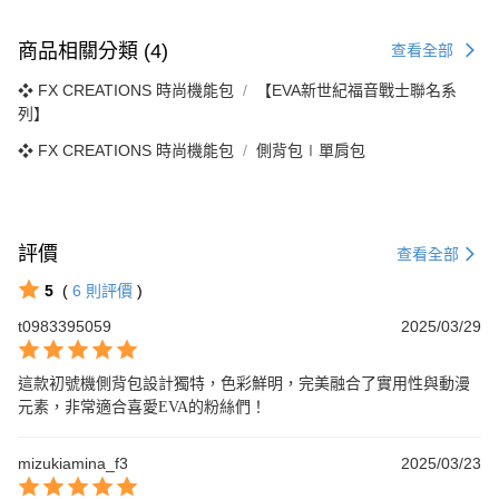
商品相關分類 (4)
查看全部
❖ FX CREATIONS 時尚機能包
【EVA新世紀福音戰士聯名系
列】
❖ FX CREATIONS 時尚機能包
側背包∣單肩包
評價
查看全部
5
(
6
則評價
)
t0983395059
2025/03/29
這款初號機側背包設計獨特，色彩鮮明，完美融合了實用性與動漫
元素，非常適合喜愛EVA的粉絲們！
mizukiamina_f3
2025/03/23