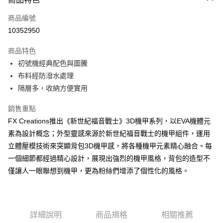
6 期 0 利率 每期
NT$381
21家銀行
合作金庫商業銀行
第一商業銀行
商品編號
華南商業銀行
彰化商業銀行
合作金庫商業銀行
第一商業銀行
10352950
LINE Pay
上海商業儲蓄銀行
台北富邦商業銀行
華南商業銀行
彰化商業銀行
國泰世華商業銀行
兆豐國際商業銀行
Apple Pay
上海商業儲蓄銀行
台北富邦商業銀行
商品特色
臺灣中小企業銀行
台中商業銀行
國泰世華商業銀行
兆豐國際商業銀行
初號機經典配色與圖騰
匯豐（台灣）商業銀行
華泰商業銀行
街口支付
臺灣中小企業銀行
台中商業銀行
布料經防潑水處理
聯邦商業銀行
遠東國際商業銀行
匯豐（台灣）商業銀行
華泰商業銀行
悠遊付
元大商業銀行
永豐商業銀行
隔層多，收納方便實用
聯邦商業銀行
遠東國際商業銀行
玉山商業銀行
星展（台灣）商業銀行
元大商業銀行
永豐商業銀行
Google Pay
台新國際商業銀行
中國信託商業銀行
銷售重點
玉山商業銀行
星展（台灣）商業銀行
台灣樂天信用卡公司
FX Creations推出《新世紀福音戰士》3D機甲系列，以EVA機體元
台新國際商業銀行
中國信託商業銀行
大哥付你分期
台灣樂天信用卡公司
素為設計概念；外型靈感來源於新世紀福音戰士的機甲組件，運用
相關說明
立體壓模技術來突顯背包3D機甲感，將各種機甲元素精心融合。每
【大哥付你分期使用說明】
AFTEE先享後付
1.本服務由台灣大哥大提供，台灣大哥大用戶可立即使用無須另外申請。
一個細節都經過精心設計，展現出強烈的機甲風格，背包的造型不
2.付款方式選擇「大哥付你分期」，訂單成立後會自動跳轉到大哥付的交易
相關說明
僅讓人一眼聯想到機甲，更為粉絲們增添了個性化的風格。
流程，驗證手機門號後，選擇欲分期的期數、繳款截止日，確認付款後即完
【關於「AFTEE先享後付」】
成交易。
ATM付款
AFTEE先享後付是「在收到商品之後才付款」的支付方式。 讓您購物簡單
3.實際核准額度、可分期數及費用金額請依後續交易確認頁面所載為準。
便利好安心！
4.訂單成立30分鐘內，如未前往確認交易或遇審核未通過，訂單將自動取
１．簡單：不需註冊會員、不需綁卡、不需儲值。
運送方式
消。如遇「轉專審核」未通過狀況，表示未達大哥付你分期系統評分，恕無
２．便利：只要手機號碼，簡訊認證，即可結帳。
詳細說明
商品規格
相關推薦
法說明評估內容。
３．安心：先確認商品／服務後，再付款。