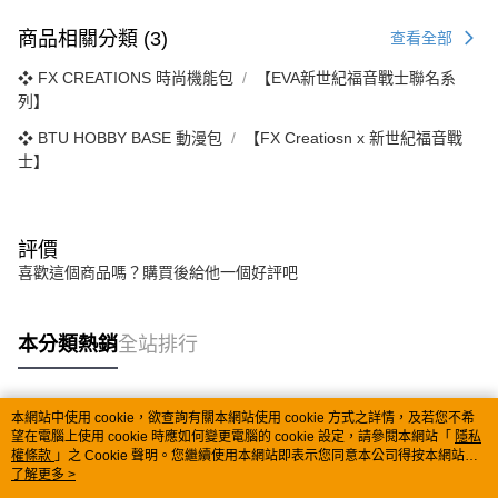
商品相關分類 (3)
查看全部
❖ FX CREATIONS 時尚機能包
【EVA新世紀福音戰士聯名系
列】
❖ BTU HOBBY BASE 動漫包
【FX Creatiosn x 新世紀福音戰
士】
評價
喜歡這個商品嗎？購買後給他一個好評吧
本分類熱銷
全站排行
本網站中使用 cookie，欲查詢有關本網站使用 cookie 方式之詳情，及若您不希
熱門標籤
望在電腦上使用 cookie 時應如何變更電腦的 cookie 設定，請參閱本網站「
隱私
權條款
」之 Cookie 聲明。您繼續使用本網站即表示您同意本公司得按本網站使
用條款之 Cookie 聲明使用 cookie。
了解更多 >