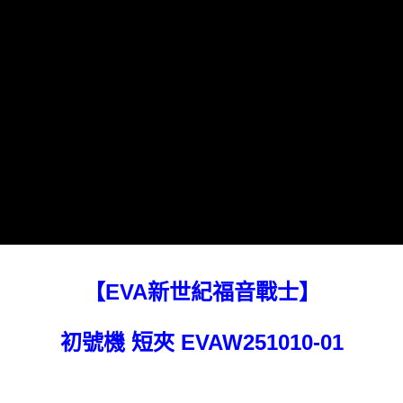
1.分期款項不併入電信帳單，「大哥付你分期」於每月結算日後寄送繳費提
每筆NT$80，滿NT$1,000(含以上)免運費
【「AFTEE先享後付」結帳流程】
醒簡訊。
１．於結帳方式選擇「AFTEE先享後付」後，將跳轉至「AFTEE先享後付」
2.透過簡訊連結打開帳單後，可選擇「超商條碼／台灣大直營門市／銀行轉
外島宅配
結帳頁面，進行簡訊認證並確認金額後，即可完成結帳。
帳／街口支付／iPASS MONEY」等通路繳費。
２．訂單成立數日內，您將收到繳費通知簡訊。
每筆NT$200
３．收到繳費通知簡訊後14天內，點擊此簡訊中的連結，可透過四大超商／
【注意事項】
ATM／網路銀行／等多元方式進行付款，方視為交易完成。
1.本服務係由「台灣大哥大股份有限公司」（以下簡稱本公司）所提供，讓
※ 請注意：結帳手續完成當下不需立刻繳費，但若您需要取消訂單，請聯絡
用戶於交易時，得透過本服務購買商品或服務，並由商店將買賣／分期付款
購買商品的店家。未經商家同意取消之訂單仍視為有效，需透過AFTEE先享
買賣價金債權讓與本公司後，依約使用本公司帳單繳交帳款。
後付繳納相關費用。
2.基於同意付款使用「大哥付你分期」之契約關係目的，商店將以您的個人
※ 交易是否成功請以「AFTEE先享後付 」之結帳頁面顯示為準，若有關於
資料（包含姓名、電話或地址）提供予台灣大哥大進項蒐集、處理及利用，
是否繳費成功／繳費後需取消欲退款等相關疑問，請聯繫「AFTEE先享後付
由本公司與您本人進行分期帳單所需資料之確認、核對及更正。
客戶支援中心」
https://netprotections.freshdesk.com/support/home
3.完整用戶服務條款，請詳閱以下連結：
https://oppay.tw/userRule
【注意事項】
１．透過由恩沛科技股份有限公司提供之「AFTEE先享後付」服務完成之交
易，需依本服務之必要範圍內提供個人資料，並將交易相關給付款項請求債
權轉讓予恩沛科技股份有限公司。
【EVA新世紀福音戰士】
２．關於個人資料處理事宜，請瀏覽以下網址：
https://aftee.tw/terms/#terms3
３．未成年的使用者請事先徵得法定代理人或監護人之同意方可使用
「AFTEE先享後付」，若未經同意申辦者引起之損失，本公司不負相關責
初號機 短夾 EVAW251010-01
任。
４．使用「AFTEE先享後付」時，將依據個別帳號之用戶狀況，依本公司即
時審查核予不同之上限額度；若仍有額度不足之情形，本公司將視審查結果
請求用戶進行身份認證。