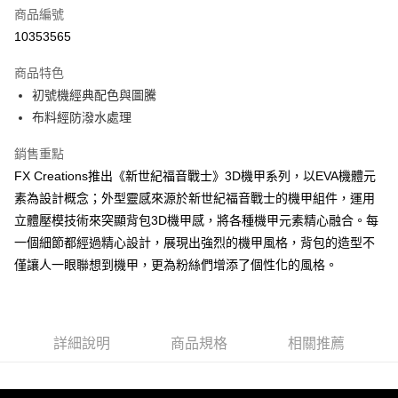
6 期 0 利率 每期
NT$331
21家銀行
合作金庫商業銀行
第一商業銀行
商品編號
華南商業銀行
彰化商業銀行
合作金庫商業銀行
第一商業銀行
10353565
LINE Pay
上海商業儲蓄銀行
台北富邦商業銀行
華南商業銀行
彰化商業銀行
國泰世華商業銀行
兆豐國際商業銀行
Apple Pay
上海商業儲蓄銀行
台北富邦商業銀行
商品特色
臺灣中小企業銀行
台中商業銀行
國泰世華商業銀行
兆豐國際商業銀行
初號機經典配色與圖騰
匯豐（台灣）商業銀行
華泰商業銀行
街口支付
臺灣中小企業銀行
台中商業銀行
布料經防潑水處理
聯邦商業銀行
遠東國際商業銀行
匯豐（台灣）商業銀行
華泰商業銀行
悠遊付
元大商業銀行
永豐商業銀行
聯邦商業銀行
遠東國際商業銀行
銷售重點
玉山商業銀行
星展（台灣）商業銀行
元大商業銀行
永豐商業銀行
Google Pay
台新國際商業銀行
中國信託商業銀行
FX Creations推出《新世紀福音戰士》3D機甲系列，以EVA機體元
玉山商業銀行
星展（台灣）商業銀行
台灣樂天信用卡公司
素為設計概念；外型靈感來源於新世紀福音戰士的機甲組件，運用
台新國際商業銀行
中國信託商業銀行
大哥付你分期
台灣樂天信用卡公司
立體壓模技術來突顯背包3D機甲感，將各種機甲元素精心融合。每
相關說明
一個細節都經過精心設計，展現出強烈的機甲風格，背包的造型不
【大哥付你分期使用說明】
AFTEE先享後付
1.本服務由台灣大哥大提供，台灣大哥大用戶可立即使用無須另外申請。
僅讓人一眼聯想到機甲，更為粉絲們增添了個性化的風格。
2.付款方式選擇「大哥付你分期」，訂單成立後會自動跳轉到大哥付的交易
相關說明
流程，驗證手機門號後，選擇欲分期的期數、繳款截止日，確認付款後即完
【關於「AFTEE先享後付」】
成交易。
ATM付款
AFTEE先享後付是「在收到商品之後才付款」的支付方式。 讓您購物簡單
3.實際核准額度、可分期數及費用金額請依後續交易確認頁面所載為準。
便利好安心！
4.訂單成立30分鐘內，如未前往確認交易或遇審核未通過，訂單將自動取
詳細說明
商品規格
相關推薦
１．簡單：不需註冊會員、不需綁卡、不需儲值。
運送方式
消。如遇「轉專審核」未通過狀況，表示未達大哥付你分期系統評分，恕無
２．便利：只要手機號碼，簡訊認證，即可結帳。
法說明評估內容。
３．安心：先確認商品／服務後，再付款。
宅配
【繳款方式說明】