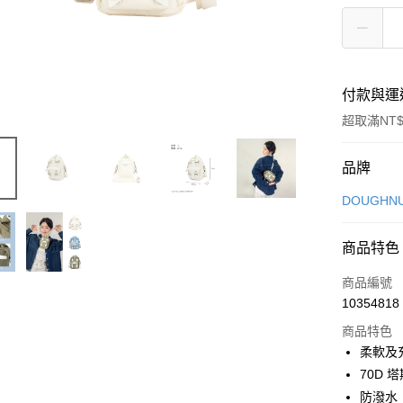
付款與運
超取滿NT$
付款方式
品牌
信用卡一
DOUGHN
信用卡分
商品特色
3 期 
商品編號
6 期 
合作金
10354818
華南商
合作金
超商取貨
上海商
商品特色
華南商
國泰世
柔軟及
LINE Pay
上海商
臺灣中
70D 
國泰世
匯豐（
Apple Pay
臺灣中
防潑水