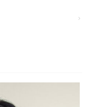
網路銀行／等多元方式進行付款，方視為交易完成。
係由「台灣大哥大股份有限公司」（以下簡稱本公司）所提供，讓
：結帳手續完成當下不需立刻繳費，但若您需要取消訂單，請聯
貨付款
易時，得透過本服務購買商品或服務，並由商店將買賣／分期付
的店家。未經商家同意取消之訂單仍視為有效，需透過AFTEE
金債權讓與本公司後，依約使用本公司帳單繳交帳款。
繳納相關費用。
0，滿NT$1,000(含以上)免運費
意付款使用「大哥付你分期」之契約關係目的，商店將以您的個人
否成功請以「AFTEE先享後付 」之結帳頁面顯示為準，若有關於
含姓名、電話或地址）提供予台灣大哥大進項蒐集、處理及利
功／繳費後需取消欲退款等相關疑問，請聯繫「AFTEE先享後
爾富取貨
公司與您本人進行分期帳單所需資料之確認、核對及更正。
援中心」
https://netprotections.freshdesk.com/support/home
0，滿NT$1,000(含以上)免運費
戶服務條款，請詳閱以下連結：
https://oppay.tw/userRule
項】
付款
恩沛科技股份有限公司提供之「AFTEE先享後付」服務完成之
依本服務之必要範圍內提供個人資料，並將交易相關給付款項請
0，滿NT$1,000(含以上)免運費
讓予恩沛科技股份有限公司。
個人資料處理事宜，請瀏覽以下網址：
1取貨
ee.tw/terms/#terms3
0，滿NT$1,000(含以上)免運費
年的使用者請事先徵得法定代理人或監護人之同意方可使用
E先享後付」，若未經同意申辦者引起之損失，本公司不負相關責
AFTEE先享後付」時，將依據個別帳號之用戶狀況，依本公司
0，滿NT$1,000(含以上)免運費
核予不同之上限額度；若仍有額度不足之情形，本公司將視審查
用戶進行身份認證。
一人註冊多個帳號或使用他人資訊註冊。若發現惡意使用之情
科技股份有限公司將有權停止該用戶之使用額度並採取法律行