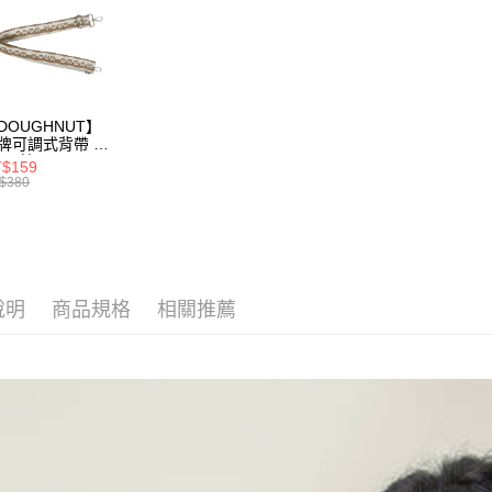
／ATM／
1.本服務
※ 請注意
萊爾富取
用戶於交
絡購買商品
款買賣價
先享後付
每筆NT$8
2.基於同
※ 交易是
資料（包
是否繳費成
付款後萊
用，由本
付客戶支
DOUGHNUT】
每筆NT$8
3.完整用
牌可調式背帶 -
【注意事
石x榛子 D463-
$159
7-11取貨
HZ
１．透過由
$380
交易，需
每筆NT$8
求債權轉
２．關於
付款後7-1
https://aft
每筆NT$8
３．未成
「AFTE
說明
商品規格
相關推薦
宅配
任。
４．使用「
每筆NT$8
即時審查
結果請求
５．嚴禁
形，恩沛
動。