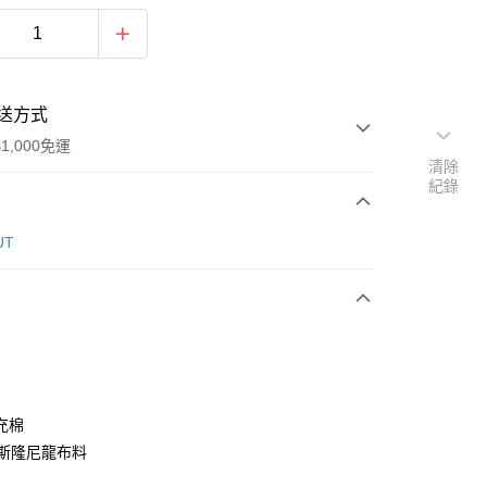
送方式
1,000免運
清除
紀錄
次付款
UT
期付款
0 利率 每期
NT$593
21家銀行
0 利率 每期
NT$296
21家銀行
庫商業銀行
第一商業銀行
業銀行
彰化商業銀行
庫商業銀行
第一商業銀行
付款
業儲蓄銀行
台北富邦商業銀行
業銀行
彰化商業銀行
華商業銀行
兆豐國際商業銀行
充棉
業儲蓄銀行
台北富邦商業銀行
小企業銀行
台中商業銀行
塔斯隆尼龍布料
華商業銀行
兆豐國際商業銀行
台灣）商業銀行
華泰商業銀行
小企業銀行
台中商業銀行