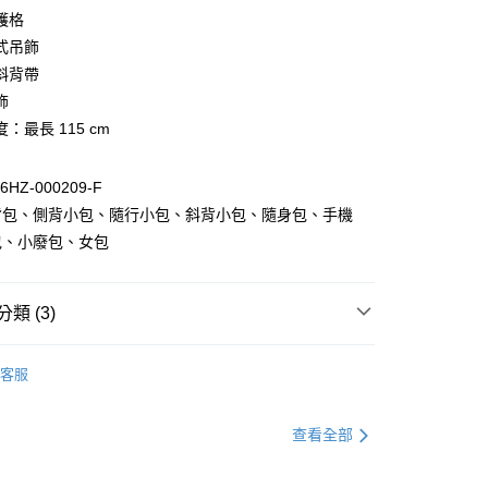
業銀行
遠東國際商業銀行
台灣）商業銀行
華泰商業銀行
護格
業銀行
永豐商業銀行
業銀行
遠東國際商業銀行
式吊飾
業銀行
星展（台灣）商業銀行
業銀行
永豐商業銀行
際商業銀行
中國信託商業銀行
斜背帶
業銀行
星展（台灣）商業銀行
天信用卡公司
飾
際商業銀行
中國信託商業銀行
y
天信用卡公司
：最長 115 cm
分期
HZ-000209-F
你分期使用說明】
享後付
由台灣大哥大提供，台灣大哥大用戶可立即使用無須另外申請。
背包、側背小包、隨行小包、斜背小包、隨身包、手機
式選擇「大哥付你分期」，訂單成立後會自動跳轉到大哥付的交易
包、小廢包、女包
證手機門號後，選擇欲分期的期數、繳款截止日，確認付款後即
FTEE先享後付」】
。
先享後付是「在收到商品之後才付款」的支付方式。 讓您購物簡單
准額度、可分期數及費用金額請依後續交易確認頁面所載為準。
心！
立30分鐘內，如未前往確認交易或遇審核未通過，訂單將自動取
類 (3)
：不需註冊會員、不需綁卡、不需儲值。
「轉專審核」未通過狀況，表示未達大哥付你分期系統評分，恕
：只要手機號碼，簡訊認證，即可結帳。
評估內容。
：先確認商品／服務後，再付款。
HNUT 香港簡約百搭包
斜背小包
式說明】
客服
付款
項不併入電信帳單，「大哥付你分期」於每月結算日後寄送繳費提
品
DOUGHNUT 包款
EE先享後付」結帳流程】
0，滿NT$1,000(含以上)免運費
方式選擇「AFTEE先享後付」後，將跳轉至「AFTEE先享後
HNUT 香港簡約百搭包
訊連結打開帳單後，可選擇「超商條碼／台灣大直營門市／銀行轉
● Macaroon Tiny 6.5吋系列
頁面，進行簡訊認證並確認金額後，即可完成結帳。
查看全部
付／iPASS MONEY」等通路繳費。
家取貨
成立數日內，您將收到繳費通知簡訊。
費通知簡訊後14天內，點擊此簡訊中的連結，可透過四大超商
0，滿NT$1,000(含以上)免運費
項】