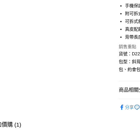
聯邦商
匯豐（
手機保
街口支付
元大商
聯邦商
附可拆
玉山商
元大商
悠遊付
台新國
可拆式
玉山商
台灣樂
真皮配
台新國
Google Pa
台灣樂
背帶長度
大哥付你
銷售重點
相關說明
貨號：D226
【大哥付
AFTEE先
1.本服務
包型：斜
2.付款方
相關說明
包、約會
流程，驗
【關於「A
ATM付款
完成交易
AFTEE
3.實際核
便利好安
4.訂單成
商品相關分
１．簡單
消。如遇
２．便利
運送方式
無法說明
３．安心
❖ DOUG
【繳款方
分享
全家取貨
1.分期款
⫸熱銷商
【「AFT
醒簡訊。
每筆NT$8
１．於結帳
❖ DOUG
2.透過簡
付」結帳
價購 (1)
帳／街口支
付款後全
２．訂單
３．收到繳
每筆NT$8
【注意事