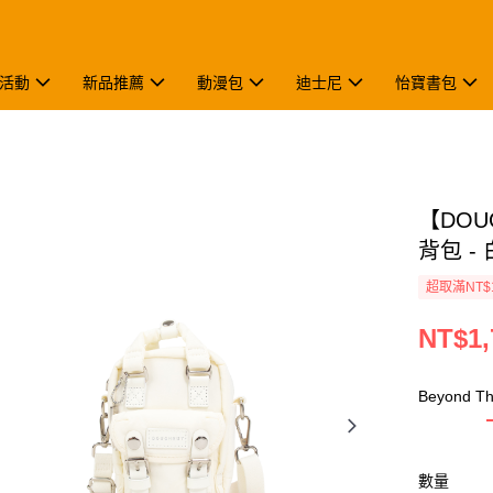
活動
新品推薦
動漫包
迪士尼
怡寶書包
【DOUG
背包 - 
超取滿NT$
NT$1,
Beyond T
數量