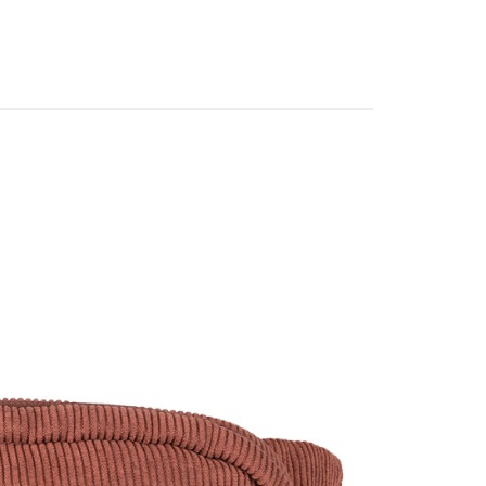
際商業銀行
中國信託商業銀行
y
｜現在！說走就走！
●隨身小包
天信用卡公司
分期
你分期使用說明】
享後付
由台灣大哥大提供，台灣大哥大用戶可立即使用無須另外申請。
式選擇「大哥付你分期」，訂單成立後會自動跳轉到大哥付的交易
證手機門號後，選擇欲分期的期數、繳款截止日，確認付款後即
FTEE先享後付」】
。
先享後付是「在收到商品之後才付款」的支付方式。 讓您購物簡單
准額度、可分期數及費用金額請依後續交易確認頁面所載為準。
心！
立30分鐘內，如未前往確認交易或遇審核未通過，訂單將自動取
：不需註冊會員、不需綁卡、不需儲值。
「轉專審核」未通過狀況，表示未達大哥付你分期系統評分，恕
：只要手機號碼，簡訊認證，即可結帳。
評估內容。
：先確認商品／服務後，再付款。
式說明】
付款
項不併入電信帳單，「大哥付你分期」於每月結算日後寄送繳費提
EE先享後付」結帳流程】
0，滿NT$1,000(含以上)免運費
方式選擇「AFTEE先享後付」後，將跳轉至「AFTEE先享後
訊連結打開帳單後，可選擇「超商條碼／台灣大直營門市／銀行轉
頁面，進行簡訊認證並確認金額後，即可完成結帳。
付／iPASS MONEY」等通路繳費。
家取貨
成立數日內，您將收到繳費通知簡訊。
費通知簡訊後14天內，點擊此簡訊中的連結，可透過四大超商
0，滿NT$1,000(含以上)免運費
項】
網路銀行／等多元方式進行付款，方視為交易完成。
係由「台灣大哥大股份有限公司」（以下簡稱本公司）所提供，讓
：結帳手續完成當下不需立刻繳費，但若您需要取消訂單，請聯
貨付款
易時，得透過本服務購買商品或服務，並由商店將買賣／分期付
的店家。未經商家同意取消之訂單仍視為有效，需透過AFTEE
金債權讓與本公司後，依約使用本公司帳單繳交帳款。
繳納相關費用。
0，滿NT$1,000(含以上)免運費
意付款使用「大哥付你分期」之契約關係目的，商店將以您的個人
否成功請以「AFTEE先享後付 」之結帳頁面顯示為準，若有關於
含姓名、電話或地址）提供予台灣大哥大進項蒐集、處理及利