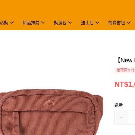
活動
新品推薦
動漫包
迪士尼
怡寶書包
【New 
超取滿NT$
NT$1,
數量