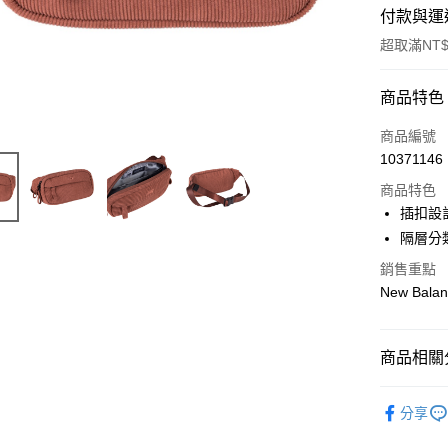
付款與運
超取滿NT$
付款方式
商品特色
信用卡一
商品編號
10371146
信用卡分
商品特色
3 期 
插扣設
6 期 
合作金
隔層分
華南商
合作金
超商取貨
銷售重點
上海商
華南商
New Bala
國泰世
LINE Pay
上海商
臺灣中
國泰世
匯豐（
Apple Pay
臺灣中
商品相關分
聯邦商
匯豐（
街口支付
元大商
聯邦商
❖ New Ba
玉山商
元大商
分享
悠遊付
台新國
⫸單肩包
玉山商
台灣樂