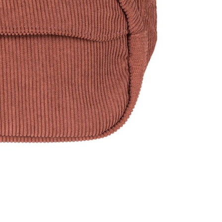
功／繳費後需取消欲退款等相關疑問，請聯繫「AFTEE先享後
爾富取貨
公司與您本人進行分期帳單所需資料之確認、核對及更正。
援中心」
https://netprotections.freshdesk.com/support/home
0，滿NT$1,000(含以上)免運費
戶服務條款，請詳閱以下連結：
https://oppay.tw/userRule
項】
付款
恩沛科技股份有限公司提供之「AFTEE先享後付」服務完成之
依本服務之必要範圍內提供個人資料，並將交易相關給付款項請
0，滿NT$1,000(含以上)免運費
讓予恩沛科技股份有限公司。
個人資料處理事宜，請瀏覽以下網址：
1取貨
ee.tw/terms/#terms3
0，滿NT$1,000(含以上)免運費
年的使用者請事先徵得法定代理人或監護人之同意方可使用
E先享後付」，若未經同意申辦者引起之損失，本公司不負相關責
AFTEE先享後付」時，將依據個別帳號之用戶狀況，依本公司
0，滿NT$1,000(含以上)免運費
核予不同之上限額度；若仍有額度不足之情形，本公司將視審查
用戶進行身份認證。
一人註冊多個帳號或使用他人資訊註冊。若發現惡意使用之情
00
科技股份有限公司將有權停止該用戶之使用額度並採取法律行
查看運費