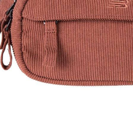
是否繳費成
付款後萊
用，由本
付客戶支
每筆NT$8
3.完整用
【注意事
7-11取貨
１．透過由
交易，需
每筆NT$8
求債權轉
２．關於
付款後7-1
https://aft
每筆NT$8
３．未成
「AFTE
宅配
任。
４．使用「
每筆NT$8
即時審查
結果請求
外島宅配
５．嚴禁
每筆NT$2
形，恩沛
動。
海外宅配