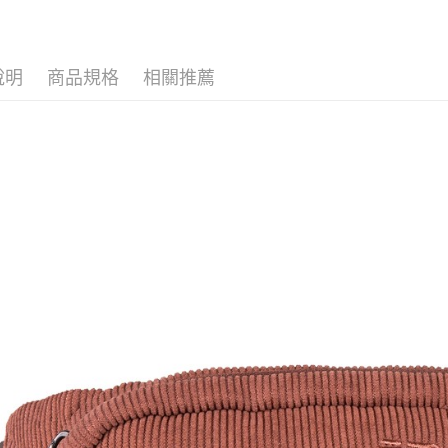
台新國
Google Pa
旅行選品
台灣樂
大哥付你
相關說明
說明
商品規格
相關推薦
【大哥付
AFTEE先
1.本服務
2.付款方
相關說明
流程，驗
【關於「A
ATM付款
完成交易
AFTEE
3.實際核
便利好安
4.訂單成
１．簡單
消。如遇
２．便利
運送方式
無法說明
３．安心
【繳款方
全家取貨
1.分期款
【「AFT
醒簡訊。
每筆NT$8
１．於結帳
2.透過簡
付」結帳
帳／街口支
付款後全
２．訂單
３．收到繳
每筆NT$8
【注意事
／ATM／
1.本服務
※ 請注意
萊爾富取
用戶於交
絡購買商品
款買賣價
先享後付
每筆NT$8
2.基於同
※ 交易是
資料（包