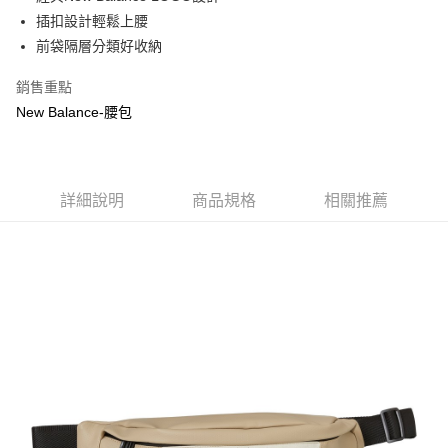
華南商業銀行
彰化商業銀行
合作金庫商業銀行
第一商業銀行
超商取貨付款
插扣設計輕鬆上腰
上海商業儲蓄銀行
台北富邦商業銀行
華南商業銀行
彰化商業銀行
國泰世華商業銀行
兆豐國際商業銀行
前袋隔層分類好收納
LINE Pay
上海商業儲蓄銀行
台北富邦商業銀行
臺灣中小企業銀行
台中商業銀行
國泰世華商業銀行
兆豐國際商業銀行
銷售重點
匯豐（台灣）商業銀行
華泰商業銀行
Apple Pay
臺灣中小企業銀行
台中商業銀行
聯邦商業銀行
遠東國際商業銀行
New Balance-腰包
匯豐（台灣）商業銀行
華泰商業銀行
街口支付
元大商業銀行
永豐商業銀行
聯邦商業銀行
遠東國際商業銀行
玉山商業銀行
星展（台灣）商業銀行
元大商業銀行
永豐商業銀行
悠遊付
台新國際商業銀行
中國信託商業銀行
玉山商業銀行
星展（台灣）商業銀行
台灣樂天信用卡公司
台新國際商業銀行
詳細說明
商品規格
中國信託商業銀行
相關推薦
Google Pay
台灣樂天信用卡公司
大哥付你分期
相關說明
【大哥付你分期使用說明】
AFTEE先享後付
1.本服務由台灣大哥大提供，台灣大哥大用戶可立即使用無須另外申請。
2.付款方式選擇「大哥付你分期」，訂單成立後會自動跳轉到大哥付的交易
相關說明
流程，驗證手機門號後，選擇欲分期的期數、繳款截止日，確認付款後即完
【關於「AFTEE先享後付」】
成交易。
ATM付款
AFTEE先享後付是「在收到商品之後才付款」的支付方式。 讓您購物簡單
3.實際核准額度、可分期數及費用金額請依後續交易確認頁面所載為準。
便利好安心！
4.訂單成立30分鐘內，如未前往確認交易或遇審核未通過，訂單將自動取
１．簡單：不需註冊會員、不需綁卡、不需儲值。
運送方式
消。如遇「轉專審核」未通過狀況，表示未達大哥付你分期系統評分，恕無
２．便利：只要手機號碼，簡訊認證，即可結帳。
法說明評估內容。
３．安心：先確認商品／服務後，再付款。
全家取貨付款
【繳款方式說明】