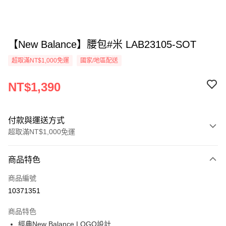
【New Balance】腰包#米 LAB23105-SOT
超取滿NT$1,000免運
國家/地區配送
NT$1,390
付款與運送方式
超取滿NT$1,000免運
付款方式
商品特色
信用卡一次付款
商品編號
信用卡分期付款
10371351
3 期 0 利率 每期
NT$463
21家銀行
商品特色
6 期 0 利率 每期
NT$231
21家銀行
合作金庫商業銀行
第一商業銀行
經典New Balance LOGO設計