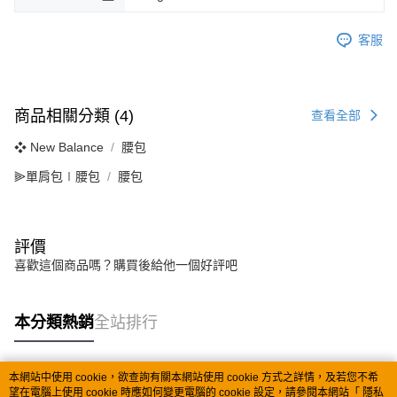
客服
商品相關分類 (4)
查看全部
❖ New Balance
腰包
⫸單肩包∣腰包
腰包
評價
喜歡這個商品嗎？購買後給他一個好評吧
本分類熱銷
全站排行
本網站中使用 cookie，欲查詢有關本網站使用 cookie 方式之詳情，及若您不希
熱門標籤
望在電腦上使用 cookie 時應如何變更電腦的 cookie 設定，請參閱本網站「
隱私