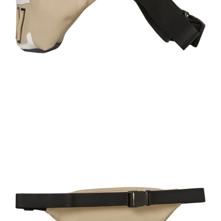
請求用戶進行身份認證。
每筆NT$200
５．嚴禁一人註冊多個帳號或使用他人資訊註冊。若發現惡意使用之情形，
恩沛科技股份有限公司將有權停止該用戶之使用額度並採取法律行動。
海外宅配
查看運費