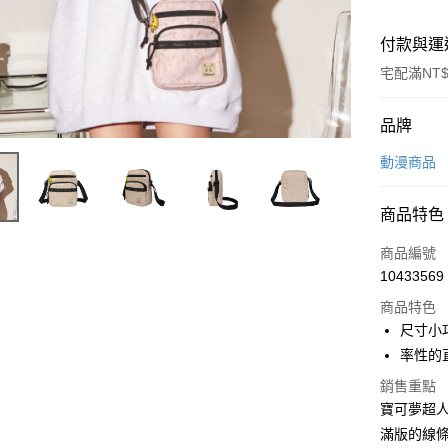
付款與運
宅配滿NT$
付款方式
品牌
信用卡一
動漫商品
信用卡分
商品特色
3 期 
商品編號
6 期 
合作金
10433569
華南商
合作金
LINE Pay
上海商
商品特色
華南商
國泰世
尺寸小
Apple Pay
上海商
臺灣中
率性的直
國泰世
匯豐（
街口支付
臺灣中
銷售重點
聯邦商
匯豐（
悠遊付
寶可夢超
元大商
聯邦商
玉山商
滿版的線條
元大商
Google Pa