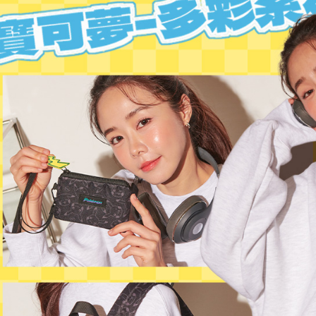
用，由本
付客戶支
3.完整用
【注意事
１．透過由
交易，需
求債權轉
２．關於
https://aft
３．未成
「AFTE
任。
４．使用「
即時審查
結果請求
５．嚴禁
形，恩沛
動。