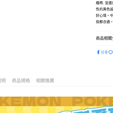
台新國
織帶, 並
玉山商
台灣樂
台新國
大哥付你
性的黃色設
台灣樂
相關說明
好心情。中
【大哥付
搭都合適
AFTEE先
1.本服務
2.付款方
相關說明
流程，驗
【關於「A
ATM付款
完成交易
商品相關分
AFTEE
3.實際核
便利好安
4.訂單成
❚ Poke
１．簡單
消。如遇
分享
２．便利
運送方式
無法說明
❚ Poke
３．安心
【繳款方
宅配
旅行選品
1.分期款
【「AFT
醒簡訊。
每筆NT$8
１．於結帳
2.透過簡
付」結帳
帳／街口支
外島宅配
２．訂單
說明
商品規格
相關推薦
３．收到繳
每筆NT$2
【注意事
／ATM／
1.本服務
※ 請注意
用戶於交
絡購買商品
款買賣價
先享後付
2.基於同
※ 交易是
資料（包
是否繳費成