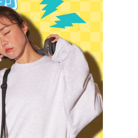
公司與您本人進行分期帳單所需資料之確認、核對及更正。
援中心」
https://netprotections.freshdesk.com/support/home
戶服務條款，請詳閱以下連結：
https://oppay.tw/userRule
項】
恩沛科技股份有限公司提供之「AFTEE先享後付」服務完成之
依本服務之必要範圍內提供個人資料，並將交易相關給付款項請
讓予恩沛科技股份有限公司。
個人資料處理事宜，請瀏覽以下網址：
ee.tw/terms/#terms3
年的使用者請事先徵得法定代理人或監護人之同意方可使用
E先享後付」，若未經同意申辦者引起之損失，本公司不負相關責
AFTEE先享後付」時，將依據個別帳號之用戶狀況，依本公司
核予不同之上限額度；若仍有額度不足之情形，本公司將視審查
用戶進行身份認證。
一人註冊多個帳號或使用他人資訊註冊。若發現惡意使用之情
科技股份有限公司將有權停止該用戶之使用額度並採取法律行