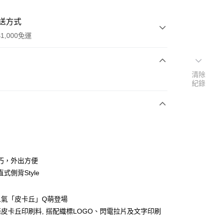
送方式
1,000免運
清除
次付款
紀錄
期付款
0 利率 每期
NT$266
21家銀行
0 利率 每期
NT$133
21家銀行
庫商業銀行
第一商業銀行
業銀行
彰化商業銀行
庫商業銀行
第一商業銀行
業儲蓄銀行
台北富邦商業銀行
業銀行
彰化商業銀行
華商業銀行
兆豐國際商業銀行
巧，外出方便
業儲蓄銀行
台北富邦商業銀行
小企業銀行
台中商業銀行
式側背Style
華商業銀行
兆豐國際商業銀行
台灣）商業銀行
華泰商業銀行
小企業銀行
台中商業銀行
業銀行
遠東國際商業銀行
台灣）商業銀行
華泰商業銀行
人氣「皮卡丘」Q萌登場
業銀行
永豐商業銀行
業銀行
遠東國際商業銀行
業銀行
星展（台灣）商業銀行
皮卡丘印刷料, 搭配織標LOGO、閃電拉片及文字印刷
業銀行
永豐商業銀行
y