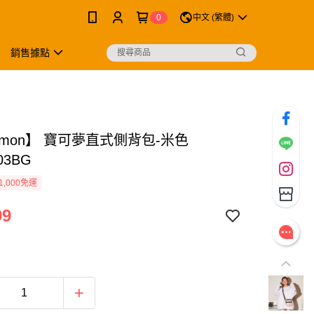
0
中文 (繁體)
銷售據點
emon】 寶可夢直式側背包-米色
03BG
1,000免運
99