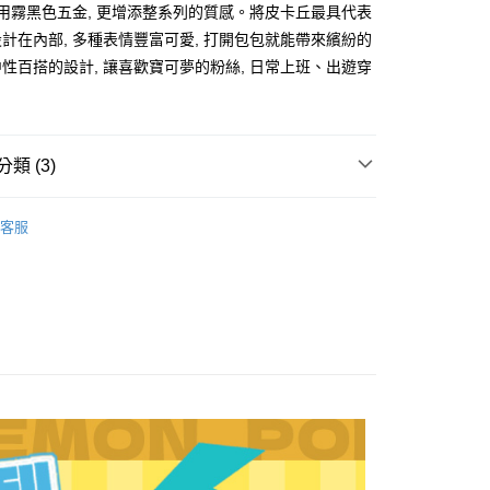
際商業銀行
中國信託商業銀行
選用霧黑色五金, 更增添整系列的質感。將皮卡丘最具代表
業銀行
星展（台灣）商業銀行
天信用卡公司
際商業銀行
中國信託商業銀行
分期
計在內部, 多種表情豐富可愛, 打開包包就能帶來繽紛的
天信用卡公司
性百搭的設計, 讓喜歡寶可夢的粉絲, 日常上班、出遊穿
你分期使用說明】
。
享後付
由台灣大哥大提供，台灣大哥大用戶可立即使用無須另外申請。
式選擇「大哥付你分期」，訂單成立後會自動跳轉到大哥付的交易
證手機門號後，選擇欲分期的期數、繳款截止日，確認付款後即
FTEE先享後付」】
。
類 (3)
先享後付是「在收到商品之後才付款」的支付方式。 讓您購物簡單
准額度、可分期數及費用金額請依後續交易確認頁面所載為準。
心！
立30分鐘內，如未前往確認交易或遇審核未通過，訂單將自動取
mon 寶可夢授權系列
：不需註冊會員、不需綁卡、不需儲值。
★ 皮卡丘
「轉專審核」未通過狀況，表示未達大哥付你分期系統評分，恕
客服
：只要手機號碼，簡訊認證，即可結帳。
評估內容。
mon 寶可夢授權系列
側背包∣單肩包∣腰包
：先確認商品／服務後，再付款。
式說明】
｜現在！說走就走！
●隨身小包
項不併入電信帳單，「大哥付你分期」於每月結算日後寄送繳費提
EE先享後付」結帳流程】
0，滿NT$1,000(含以上)免運費
方式選擇「AFTEE先享後付」後，將跳轉至「AFTEE先享後
訊連結打開帳單後，可選擇「超商條碼／台灣大直營門市／銀行轉
頁面，進行簡訊認證並確認金額後，即可完成結帳。
付／iPASS MONEY」等通路繳費。
成立數日內，您將收到繳費通知簡訊。
費通知簡訊後14天內，點擊此簡訊中的連結，可透過四大超商
00
項】
網路銀行／等多元方式進行付款，方視為交易完成。
係由「台灣大哥大股份有限公司」（以下簡稱本公司）所提供，讓
：結帳手續完成當下不需立刻繳費，但若您需要取消訂單，請聯
易時，得透過本服務購買商品或服務，並由商店將買賣／分期付
的店家。未經商家同意取消之訂單仍視為有效，需透過AFTEE
金債權讓與本公司後，依約使用本公司帳單繳交帳款。
繳納相關費用。
意付款使用「大哥付你分期」之契約關係目的，商店將以您的個人
否成功請以「AFTEE先享後付 」之結帳頁面顯示為準，若有關於
含姓名、電話或地址）提供予台灣大哥大進項蒐集、處理及利
功／繳費後需取消欲退款等相關疑問，請聯繫「AFTEE先享後