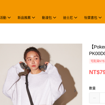
活動
新品推薦
動漫包
迪士尼
怡寶書包
【Pok
PK00D
宅配滿NT$
NT$7
數量