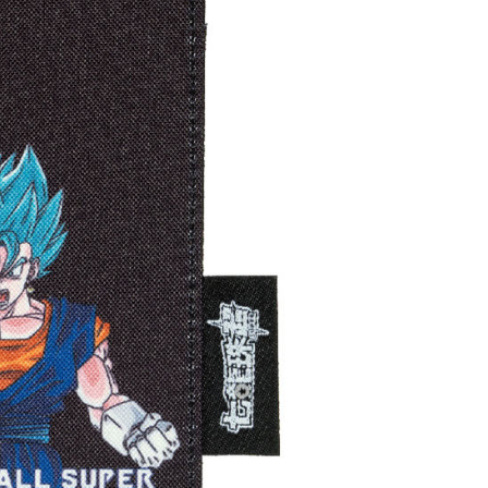
援中心」
https://netprotections.freshdesk.com/support/home
戶服務條款，請詳閱以下連結：
https://oppay.tw/userRule
項】
恩沛科技股份有限公司提供之「AFTEE先享後付」服務完成之
依本服務之必要範圍內提供個人資料，並將交易相關給付款項請
讓予恩沛科技股份有限公司。
個人資料處理事宜，請瀏覽以下網址：
ee.tw/terms/#terms3
年的使用者請事先徵得法定代理人或監護人之同意方可使用
E先享後付」，若未經同意申辦者引起之損失，本公司不負相關責
AFTEE先享後付」時，將依據個別帳號之用戶狀況，依本公司
核予不同之上限額度；若仍有額度不足之情形，本公司將視審查
用戶進行身份認證。
一人註冊多個帳號或使用他人資訊註冊。若發現惡意使用之情
科技股份有限公司將有權停止該用戶之使用額度並採取法律行