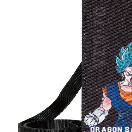
付客戶支
3.完整用
【注意事
１．透過由
交易，需
求債權轉
２．關於
https://aft
３．未成
「AFTE
任。
４．使用「
即時審查
結果請求
５．嚴禁
形，恩沛
動。