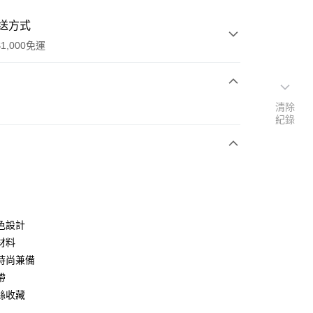
送方式
1,000免運
次付款
清除
紀錄
期付款
0 利率 每期
NT$66
21家銀行
0 利率 每期
NT$33
21家銀行
庫商業銀行
第一商業銀行
業銀行
彰化商業銀行
庫商業銀行
第一商業銀行
業儲蓄銀行
台北富邦商業銀行
業銀行
彰化商業銀行
華商業銀行
兆豐國際商業銀行
色設計
業儲蓄銀行
台北富邦商業銀行
小企業銀行
台中商業銀行
材料
華商業銀行
兆豐國際商業銀行
台灣）商業銀行
華泰商業銀行
小企業銀行
台中商業銀行
時尚兼備
業銀行
遠東國際商業銀行
台灣）商業銀行
華泰商業銀行
帶
業銀行
永豐商業銀行
業銀行
遠東國際商業銀行
絲收藏
業銀行
星展（台灣）商業銀行
業銀行
永豐商業銀行
y
際商業銀行
中國信託商業銀行