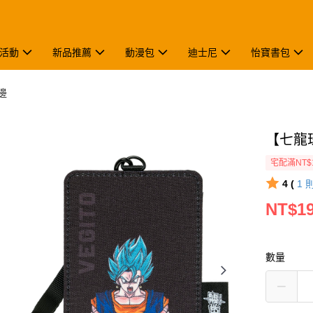
活動
新品推薦
動漫包
迪士尼
怡寶書包
邊
【七龍珠
宅配滿NT$
4 (
1
NT$1
數量