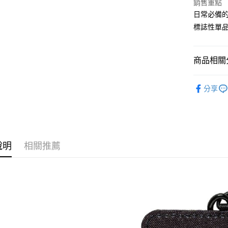
玉山商
銷售重點
台灣樂
台新國
大哥付你
日常必備
台灣樂
相關說明
標誌性單
【大哥付
AFTEE先
1.本服務
2.付款方
相關說明
商品相關分
流程，驗
【關於「A
ATM付款
完成交易
AFTEE
❖ BTU H
3.實際核
便利好安
分享
4.訂單成
１．簡單
消。如遇
２．便利
運送方式
無法說明
３．安心
【繳款方
宅配
1.分期款
【「AFT
醒簡訊。
每筆NT$8
１．於結帳
說明
相關推薦
2.透過簡
付」結帳
帳／街口支
外島宅配
２．訂單
３．收到繳
每筆NT$2
【注意事
／ATM／
1.本服務
※ 請注意
用戶於交
絡購買商品
款買賣價
先享後付
2.基於同
※ 交易是
資料（包
是否繳費成
用，由本