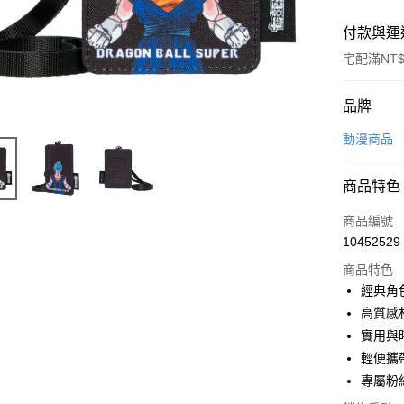
付款與運
宅配滿NT$
付款方式
品牌
信用卡一
動漫商品
信用卡分
商品特色
3 期 
商品編號
6 期 
合作金
10452529
華南商
合作金
LINE Pay
上海商
商品特色
華南商
國泰世
經典角
Apple Pay
上海商
臺灣中
高質感
國泰世
匯豐（
街口支付
臺灣中
實用與
聯邦商
匯豐（
輕便攜
悠遊付
元大商
聯邦商
專屬粉
玉山商
元大商
Google Pa
台新國