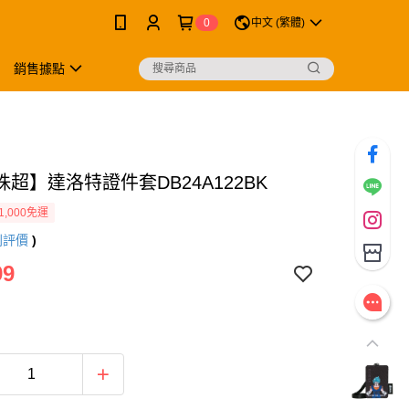
0
中文 (繁體)
銷售據點
超】達洛特證件套DB24A122BK
1,000免運
則評價
)
99