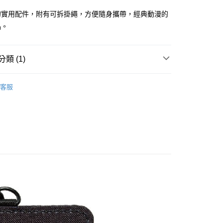
業銀行
星展（台灣）商業銀行
天信用卡公司
際商業銀行
中國信託商業銀行
分期
的實用配件，附有可拆掛繩，方便隨身攜帶，經典動漫的
天信用卡公司
品。
你分期使用說明】
享後付
由台灣大哥大提供，台灣大哥大用戶可立即使用無須另外申請。
式選擇「大哥付你分期」，訂單成立後會自動跳轉到大哥付的交易
類 (1)
證手機門號後，選擇欲分期的期數、繳款截止日，確認付款後即
FTEE先享後付」】
。
先享後付是「在收到商品之後才付款」的支付方式。 讓您購物簡單
OBBY BASE 動漫包
【七龍珠】動漫週邊
准額度、可分期數及費用金額請依後續交易確認頁面所載為準。
心！
客服
立30分鐘內，如未前往確認交易或遇審核未通過，訂單將自動取
：不需註冊會員、不需綁卡、不需儲值。
「轉專審核」未通過狀況，表示未達大哥付你分期系統評分，恕
：只要手機號碼，簡訊認證，即可結帳。
評估內容。
：先確認商品／服務後，再付款。
式說明】
項不併入電信帳單，「大哥付你分期」於每月結算日後寄送繳費提
EE先享後付」結帳流程】
0，滿NT$1,000(含以上)免運費
方式選擇「AFTEE先享後付」後，將跳轉至「AFTEE先享後
訊連結打開帳單後，可選擇「超商條碼／台灣大直營門市／銀行轉
頁面，進行簡訊認證並確認金額後，即可完成結帳。
付／iPASS MONEY」等通路繳費。
成立數日內，您將收到繳費通知簡訊。
費通知簡訊後14天內，點擊此簡訊中的連結，可透過四大超商
00
項】
網路銀行／等多元方式進行付款，方視為交易完成。
係由「台灣大哥大股份有限公司」（以下簡稱本公司）所提供，讓
：結帳手續完成當下不需立刻繳費，但若您需要取消訂單，請聯
易時，得透過本服務購買商品或服務，並由商店將買賣／分期付
的店家。未經商家同意取消之訂單仍視為有效，需透過AFTEE
金債權讓與本公司後，依約使用本公司帳單繳交帳款。
繳納相關費用。
意付款使用「大哥付你分期」之契約關係目的，商店將以您的個人
否成功請以「AFTEE先享後付 」之結帳頁面顯示為準，若有關於
含姓名、電話或地址）提供予台灣大哥大進項蒐集、處理及利
功／繳費後需取消欲退款等相關疑問，請聯繫「AFTEE先享後
公司與您本人進行分期帳單所需資料之確認、核對及更正。