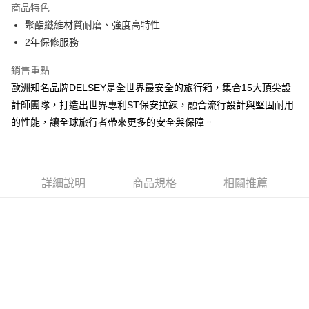
商品特色
6 期 0 利率 每期
NT$161
21家銀行
合作金庫商業銀行
第一商業銀行
聚酯纖維材質耐磨、強度高特性
華南商業銀行
彰化商業銀行
合作金庫商業銀行
第一商業銀行
超商取貨付款
2年保修服務
上海商業儲蓄銀行
台北富邦商業銀行
華南商業銀行
彰化商業銀行
國泰世華商業銀行
兆豐國際商業銀行
LINE Pay
上海商業儲蓄銀行
台北富邦商業銀行
銷售重點
臺灣中小企業銀行
台中商業銀行
國泰世華商業銀行
兆豐國際商業銀行
歐洲知名品牌DELSEY是全世界最安全的旅行箱，集合15大頂尖設
匯豐（台灣）商業銀行
華泰商業銀行
Apple Pay
臺灣中小企業銀行
台中商業銀行
聯邦商業銀行
遠東國際商業銀行
計師團隊，打造出世界專利ST保安拉鍊，融合流行設計與堅固耐用
匯豐（台灣）商業銀行
華泰商業銀行
街口支付
元大商業銀行
永豐商業銀行
的性能，讓全球旅行者帶來更多的安全與保障。
聯邦商業銀行
遠東國際商業銀行
玉山商業銀行
星展（台灣）商業銀行
元大商業銀行
永豐商業銀行
悠遊付
台新國際商業銀行
中國信託商業銀行
玉山商業銀行
星展（台灣）商業銀行
台灣樂天信用卡公司
台新國際商業銀行
中國信託商業銀行
Google Pay
台灣樂天信用卡公司
詳細說明
商品規格
相關推薦
大哥付你分期
相關說明
【大哥付你分期使用說明】
AFTEE先享後付
1.本服務由台灣大哥大提供，台灣大哥大用戶可立即使用無須另外申請。
2.付款方式選擇「大哥付你分期」，訂單成立後會自動跳轉到大哥付的交易
相關說明
流程，驗證手機門號後，選擇欲分期的期數、繳款截止日，確認付款後即完
【關於「AFTEE先享後付」】
成交易。
ATM付款
AFTEE先享後付是「在收到商品之後才付款」的支付方式。 讓您購物簡單
3.實際核准額度、可分期數及費用金額請依後續交易確認頁面所載為準。
便利好安心！
4.訂單成立30分鐘內，如未前往確認交易或遇審核未通過，訂單將自動取
１．簡單：不需註冊會員、不需綁卡、不需儲值。