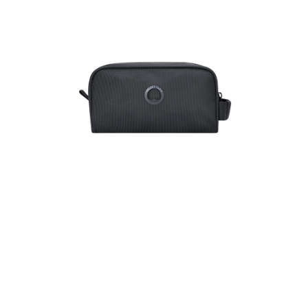
運送方式
消。如遇「轉專審核」未通過狀況，表示未達大哥付你分期系統評分，恕無
２．便利：只要手機號碼，簡訊認證，即可結帳。
法說明評估內容。
３．安心：先確認商品／服務後，再付款。
全家取貨付款
【繳款方式說明】
1.分期款項不併入電信帳單，「大哥付你分期」於每月結算日後寄送繳費提
每筆NT$80，滿NT$1,000(含以上)免運費
【「AFTEE先享後付」結帳流程】
醒簡訊。
１．於結帳方式選擇「AFTEE先享後付」後，將跳轉至「AFTEE先享後付」
2.透過簡訊連結打開帳單後，可選擇「超商條碼／台灣大直營門市／銀行轉
付款後全家取貨
結帳頁面，進行簡訊認證並確認金額後，即可完成結帳。
帳／街口支付／iPASS MONEY」等通路繳費。
２．訂單成立數日內，您將收到繳費通知簡訊。
每筆NT$80，滿NT$1,000(含以上)免運費
３．收到繳費通知簡訊後14天內，點擊此簡訊中的連結，可透過四大超商／
【注意事項】
ATM／網路銀行／等多元方式進行付款，方視為交易完成。
萊爾富取貨付款
1.本服務係由「台灣大哥大股份有限公司」（以下簡稱本公司）所提供，讓
※ 請注意：結帳手續完成當下不需立刻繳費，但若您需要取消訂單，請聯絡
用戶於交易時，得透過本服務購買商品或服務，並由商店將買賣／分期付款
每筆NT$80，滿NT$1,000(含以上)免運費
購買商品的店家。未經商家同意取消之訂單仍視為有效，需透過AFTEE先享
買賣價金債權讓與本公司後，依約使用本公司帳單繳交帳款。
後付繳納相關費用。
2.基於同意付款使用「大哥付你分期」之契約關係目的，商店將以您的個人
付款後萊爾富取貨
※ 交易是否成功請以「AFTEE先享後付 」之結帳頁面顯示為準，若有關於
資料（包含姓名、電話或地址）提供予台灣大哥大進項蒐集、處理及利用，
是否繳費成功／繳費後需取消欲退款等相關疑問，請聯繫「AFTEE先享後付
每筆NT$80，滿NT$1,000(含以上)免運費
由本公司與您本人進行分期帳單所需資料之確認、核對及更正。
客戶支援中心」
https://netprotections.freshdesk.com/support/home
3.完整用戶服務條款，請詳閱以下連結：
https://oppay.tw/userRule
7-11取貨付款
【注意事項】
１．透過由恩沛科技股份有限公司提供之「AFTEE先享後付」服務完成之交
每筆NT$80，滿NT$1,000(含以上)免運費
易，需依本服務之必要範圍內提供個人資料，並將交易相關給付款項請求債
權轉讓予恩沛科技股份有限公司。
付款後7-11取貨
２．關於個人資料處理事宜，請瀏覽以下網址：
每筆NT$80，滿NT$1,000(含以上)免運費
https://aftee.tw/terms/#terms3
３．未成年的使用者請事先徵得法定代理人或監護人之同意方可使用
宅配
「AFTEE先享後付」，若未經同意申辦者引起之損失，本公司不負相關責
任。
每筆NT$80，滿NT$1,000(含以上)免運費