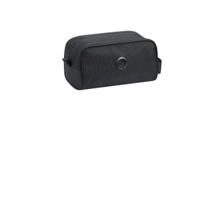
４．使用「AFTEE先享後付」時，將依據個別帳號之用戶狀況，依本公司即
時審查核予不同之上限額度；若仍有額度不足之情形，本公司將視審查結果
外島宅配
請求用戶進行身份認證。
每筆NT$200
５．嚴禁一人註冊多個帳號或使用他人資訊註冊。若發現惡意使用之情形，
恩沛科技股份有限公司將有權停止該用戶之使用額度並採取法律行動。
海外宅配
查看運費