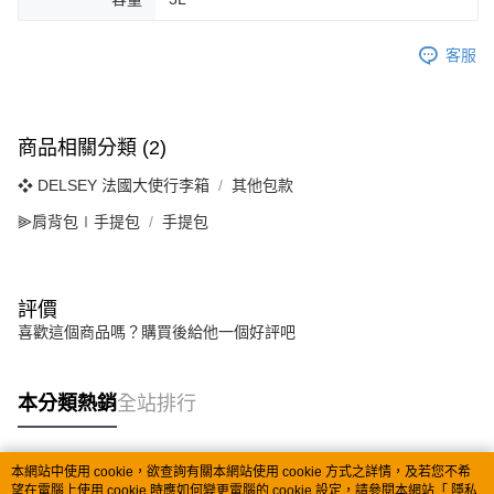
客服
商品相關分類 (2)
❖ DELSEY 法國大使行李箱
其他包款
⫸肩背包∣手提包
手提包
評價
喜歡這個商品嗎？購買後給他一個好評吧
本分類熱銷
全站排行
本網站中使用 cookie，欲查詢有關本網站使用 cookie 方式之詳情，及若您不希
熱門標籤
望在電腦上使用 cookie 時應如何變更電腦的 cookie 設定，請參閱本網站「
隱私