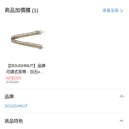
付款方式
信用卡一次付款
商品加價購 (1)
查看全部
信用卡分期付款
3 期 0 利率 每期
NT$296
21家銀行
6 期 0 利率 每期
NT$148
21家銀行
合作金庫商業銀行
第一商業銀行
華南商業銀行
彰化商業銀行
合作金庫商業銀行
第一商業銀行
超商取貨付款
上海商業儲蓄銀行
台北富邦商業銀行
華南商業銀行
彰化商業銀行
國泰世華商業銀行
兆豐國際商業銀行
LINE Pay
上海商業儲蓄銀行
台北富邦商業銀行
臺灣中小企業銀行
台中商業銀行
國泰世華商業銀行
兆豐國際商業銀行
【DOUGHNUT】品牌
匯豐（台灣）商業銀行
華泰商業銀行
Apple Pay
臺灣中小企業銀行
台中商業銀行
可調式背帶 - 白石x榛
聯邦商業銀行
遠東國際商業銀行
匯豐（台灣）商業銀行
華泰商業銀行
子 D463-F-HZ
NT$159
街口支付
元大商業銀行
永豐商業銀行
NT$380
聯邦商業銀行
遠東國際商業銀行
玉山商業銀行
星展（台灣）商業銀行
元大商業銀行
永豐商業銀行
悠遊付
台新國際商業銀行
中國信託商業銀行
玉山商業銀行
星展（台灣）商業銀行
品牌
台灣樂天信用卡公司
台新國際商業銀行
中國信託商業銀行
Google Pay
DOUGHNUT
台灣樂天信用卡公司
大哥付你分期
相關說明
商品特色
【大哥付你分期使用說明】