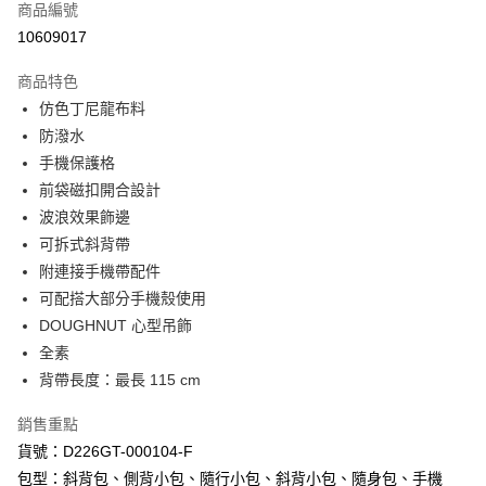
AFTEE先享後付
商品編號
1.本服務由台灣大哥大提供，台灣大哥大用戶可立即使用無須另外申請。
2.付款方式選擇「大哥付你分期」，訂單成立後會自動跳轉到大哥付的交易
相關說明
10609017
流程，驗證手機門號後，選擇欲分期的期數、繳款截止日，確認付款後即完
【關於「AFTEE先享後付」】
成交易。
ATM付款
AFTEE先享後付是「在收到商品之後才付款」的支付方式。 讓您購物簡單
商品特色
3.實際核准額度、可分期數及費用金額請依後續交易確認頁面所載為準。
便利好安心！
4.訂單成立30分鐘內，如未前往確認交易或遇審核未通過，訂單將自動取
仿色丁尼龍布料
１．簡單：不需註冊會員、不需綁卡、不需儲值。
運送方式
消。如遇「轉專審核」未通過狀況，表示未達大哥付你分期系統評分，恕無
防潑水
２．便利：只要手機號碼，簡訊認證，即可結帳。
法說明評估內容。
３．安心：先確認商品／服務後，再付款。
全家取貨付款
手機保護格
【繳款方式說明】
1.分期款項不併入電信帳單，「大哥付你分期」於每月結算日後寄送繳費提
前袋磁扣開合設計
每筆NT$80，滿NT$1,000(含以上)免運費
【「AFTEE先享後付」結帳流程】
醒簡訊。
１．於結帳方式選擇「AFTEE先享後付」後，將跳轉至「AFTEE先享後付」
波浪效果飾邊
2.透過簡訊連結打開帳單後，可選擇「超商條碼／台灣大直營門市／銀行轉
付款後全家取貨
結帳頁面，進行簡訊認證並確認金額後，即可完成結帳。
可拆式斜背帶
帳／街口支付／iPASS MONEY」等通路繳費。
２．訂單成立數日內，您將收到繳費通知簡訊。
每筆NT$80，滿NT$1,000(含以上)免運費
附連接手機帶配件
３．收到繳費通知簡訊後14天內，點擊此簡訊中的連結，可透過四大超商／
【注意事項】
ATM／網路銀行／等多元方式進行付款，方視為交易完成。
可配搭大部分手機殼使用
萊爾富取貨付款
1.本服務係由「台灣大哥大股份有限公司」（以下簡稱本公司）所提供，讓
※ 請注意：結帳手續完成當下不需立刻繳費，但若您需要取消訂單，請聯絡
用戶於交易時，得透過本服務購買商品或服務，並由商店將買賣／分期付款
DOUGHNUT 心型吊飾
每筆NT$80，滿NT$1,000(含以上)免運費
購買商品的店家。未經商家同意取消之訂單仍視為有效，需透過AFTEE先享
買賣價金債權讓與本公司後，依約使用本公司帳單繳交帳款。
後付繳納相關費用。
全素
2.基於同意付款使用「大哥付你分期」之契約關係目的，商店將以您的個人
付款後萊爾富取貨
※ 交易是否成功請以「AFTEE先享後付 」之結帳頁面顯示為準，若有關於
背帶長度：最長 115 cm
資料（包含姓名、電話或地址）提供予台灣大哥大進項蒐集、處理及利用，
是否繳費成功／繳費後需取消欲退款等相關疑問，請聯繫「AFTEE先享後付
每筆NT$80，滿NT$1,000(含以上)免運費
由本公司與您本人進行分期帳單所需資料之確認、核對及更正。
客戶支援中心」
https://netprotections.freshdesk.com/support/home
3.完整用戶服務條款，請詳閱以下連結：
https://oppay.tw/userRule
銷售重點
7-11取貨付款
【注意事項】
貨號：D226GT-000104-F
１．透過由恩沛科技股份有限公司提供之「AFTEE先享後付」服務完成之交
每筆NT$80，滿NT$1,000(含以上)免運費
包型：斜背包、側背小包、隨行小包、斜背小包、隨身包、手機