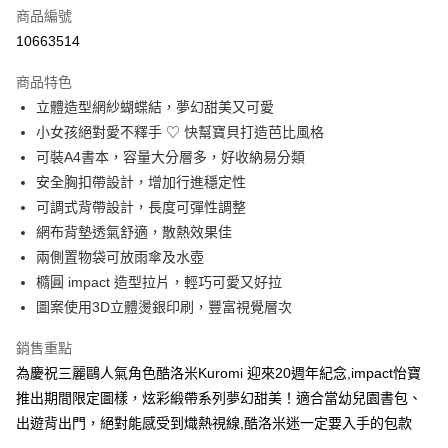
6 期 0 利率 每期
NT$248
21家銀行
合作金庫商業銀行
第一商業銀行
商品編號
華南商業銀行
彰化商業銀行
合作金庫商業銀行
第一商業銀行
10663514
超商取貨付款
上海商業儲蓄銀行
台北富邦商業銀行
華南商業銀行
彰化商業銀行
國泰世華商業銀行
兆豐國際商業銀行
LINE Pay
上海商業儲蓄銀行
台北富邦商業銀行
商品特色
臺灣中小企業銀行
台中商業銀行
國泰世華商業銀行
兆豐國際商業銀行
立體造型網紗蝴蝶結，夢幻甜美又可愛
匯豐（台灣）商業銀行
華泰商業銀行
Apple Pay
臺灣中小企業銀行
台中商業銀行
小女孩絕對愛不釋手 ♡ 快幫寶貝打造芭比風格
聯邦商業銀行
遠東國際商業銀行
匯豐（台灣）商業銀行
華泰商業銀行
街口支付
元大商業銀行
永豐商業銀行
可裝A4書本，容量大分層多，好收納易分類
聯邦商業銀行
遠東國際商業銀行
玉山商業銀行
星展（台灣）商業銀行
安全胸扣帶設計，增加行進穩定性
元大商業銀行
永豐商業銀行
悠遊付
台新國際商業銀行
中國信託商業銀行
玉山商業銀行
星展（台灣）商業銀行
可調式背帶設計，長度可彈性調整
台灣樂天信用卡公司
台新國際商業銀行
中國信託商業銀行
Google Pay
網布背墊透氣舒適，散熱效果佳
台灣樂天信用卡公司
兩側置物袋可放雨傘及水壺
大哥付你分期
橢圓 impact 造型拉片，輕巧可愛又好拉
相關說明
圖案使用3D立體燙銀印刷，豐富視覺層次
【大哥付你分期使用說明】
AFTEE先享後付
1.本服務由台灣大哥大提供，台灣大哥大用戶可立即使用無須另外申請。
銷售重點
2.付款方式選擇「大哥付你分期」，訂單成立後會自動跳轉到大哥付的交易
相關說明
流程，驗證手機門號後，選擇欲分期的期數、繳款截止日，確認付款後即完
為慶祝三麗鷗人氣角色酷洛米Kuromi 迎來20週年紀念,impact怡寶
【關於「AFTEE先享後付」】
成交易。
ATM付款
AFTEE先享後付是「在收到商品之後才付款」的支付方式。 讓您購物簡單
推出期間限定圖樣，炫彩緞帶系列夢幻甜美！適合當幼兒園書包、
3.實際核准額度、可分期數及費用金額請依後續交易確認頁面所載為準。
便利好安心！
4.訂單成立30分鐘內，如未前往確認交易或遇審核未通過，訂單將自動取
出遊背出門，絕對能感受到熾熱視線,酷洛米迷一定要入手的包款
１．簡單：不需註冊會員、不需綁卡、不需儲值。
運送方式
消。如遇「轉專審核」未通過狀況，表示未達大哥付你分期系統評分，恕無
２．便利：只要手機號碼，簡訊認證，即可結帳。