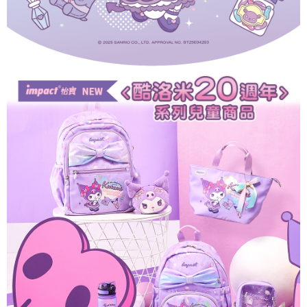
時審查核予不同之上限額度；若仍有額度不足之情形，本公司將視審查結果
外島宅配
請求用戶進行身份認證。
每筆NT$200
５．嚴禁一人註冊多個帳號或使用他人資訊註冊。若發現惡意使用之情形，
恩沛科技股份有限公司將有權停止該用戶之使用額度並採取法律行動。