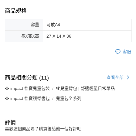
商品規格
容量
可放A4
長X寬X高
27 X 14 X 36
客服
商品相關分類 (11)
查看全部
❖ impact 怡寶兒童包袋
🪇兒童背包 | 舒適輕量日常單品
❖ impact 怡寶護脊書包
兒童包全系列
評價
喜歡這個商品嗎？購買後給他一個好評吧