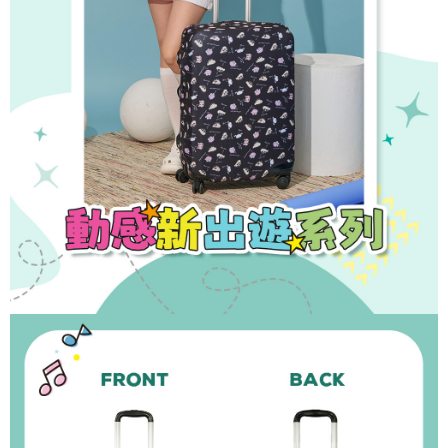
時審查核予不同之上限額度；若仍有額度不足之情形，本公司將視審查結果
外島宅配
請求用戶進行身份認證。
每筆NT$200
５．嚴禁一人註冊多個帳號或使用他人資訊註冊。若發現惡意使用之情形，
恩沛科技股份有限公司將有權停止該用戶之使用額度並採取法律行動。
海外宅配
查看運費