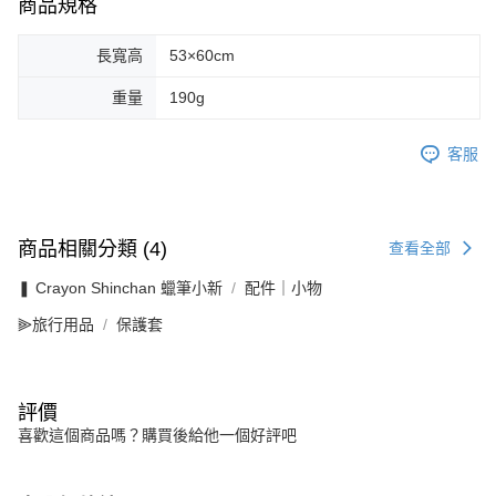
商品規格
長寬高
53×60cm
重量
190g
客服
商品相關分類 (4)
查看全部
❚ Crayon Shinchan 蠟筆小新
配件｜小物
⫸旅行用品
保護套
評價
喜歡這個商品嗎？購買後給他一個好評吧