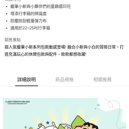
6 期 0 利率 每期
NT$88
21家銀行
合作金庫商業銀行
第一商業銀行
蠟筆小新與小夥伴們的童趣感印花
華南商業銀行
彰化商業銀行
合作金庫商業銀行
第一商業銀行
超商取貨付款
增添行李箱的辨識度
上海商業儲蓄銀行
台北富邦商業銀行
華南商業銀行
彰化商業銀行
國泰世華商業銀行
兆豐國際商業銀行
防塵防刮輕量彈力布
LINE Pay
上海商業儲蓄銀行
台北富邦商業銀行
臺灣中小企業銀行
台中商業銀行
適用於22~25吋行李箱
國泰世華商業銀行
兆豐國際商業銀行
匯豐（台灣）商業銀行
華泰商業銀行
Apple Pay
臺灣中小企業銀行
台中商業銀行
聯邦商業銀行
遠東國際商業銀行
銷售重點
匯豐（台灣）商業銀行
華泰商業銀行
街口支付
元大商業銀行
永豐商業銀行
超人氣蠟筆小新系列包款動感登場! 融合小新與小白的冒險日常，打
聯邦商業銀行
遠東國際商業銀行
玉山商業銀行
星展（台灣）商業銀行
元大商業銀行
永豐商業銀行
造充滿玩心的休閒包款與配件，款款都想收藏!
悠遊付
台新國際商業銀行
中國信託商業銀行
玉山商業銀行
星展（台灣）商業銀行
台灣樂天信用卡公司
台新國際商業銀行
中國信託商業銀行
Google Pay
台灣樂天信用卡公司
大哥付你分期
詳細說明
商品規格
相關推薦
相關說明
【大哥付你分期使用說明】
AFTEE先享後付
1.本服務由台灣大哥大提供，台灣大哥大用戶可立即使用無須另外申請。
2.付款方式選擇「大哥付你分期」，訂單成立後會自動跳轉到大哥付的交易
相關說明
流程，驗證手機門號後，選擇欲分期的期數、繳款截止日，確認付款後即完
【關於「AFTEE先享後付」】
成交易。
ATM付款
AFTEE先享後付是「在收到商品之後才付款」的支付方式。 讓您購物簡單
3.實際核准額度、可分期數及費用金額請依後續交易確認頁面所載為準。
便利好安心！
4.訂單成立30分鐘內，如未前往確認交易或遇審核未通過，訂單將自動取
１．簡單：不需註冊會員、不需綁卡、不需儲值。
運送方式
消。如遇「轉專審核」未通過狀況，表示未達大哥付你分期系統評分，恕無
２．便利：只要手機號碼，簡訊認證，即可結帳。