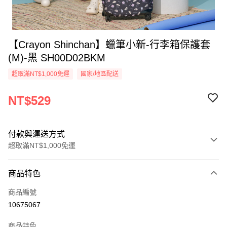
【Crayon Shinchan】蠟筆小新-行李箱保護套
(M)-黑 SH00D02BKM
超取滿NT$1,000免運
國家/地區配送
NT$529
付款與運送方式
超取滿NT$1,000免運
付款方式
商品特色
信用卡一次付款
商品編號
信用卡分期付款
10675067
3 期 0 利率 每期
NT$176
21家銀行
商品特色