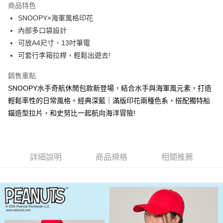
商品特色
6 期 0 利率 每期
NT$198
21家銀行
合作金庫商業銀行
第一商業銀行
SNOOPY×海軍風格印花
華南商業銀行
彰化商業銀行
合作金庫商業銀行
第一商業銀行
LINE Pay
內部多口袋設計
上海商業儲蓄銀行
台北富邦商業銀行
華南商業銀行
彰化商業銀行
國泰世華商業銀行
兆豐國際商業銀行
可放A4尺寸、13吋筆電
Apple Pay
上海商業儲蓄銀行
台北富邦商業銀行
臺灣中小企業銀行
台中商業銀行
可套行李箱拉桿，輕鬆出遊去!
國泰世華商業銀行
兆豐國際商業銀行
匯豐（台灣）商業銀行
華泰商業銀行
街口支付
臺灣中小企業銀行
台中商業銀行
聯邦商業銀行
遠東國際商業銀行
銷售重點
匯豐（台灣）商業銀行
華泰商業銀行
悠遊付
元大商業銀行
永豐商業銀行
SNOOPY水手奇航休閒包款新登場，結合水手與海軍風元素，打造
聯邦商業銀行
遠東國際商業銀行
玉山商業銀行
星展（台灣）商業銀行
元大商業銀行
永豐商業銀行
輕鬆率性的日常風格。經典深藍｜滿版印花兩種色系，搭配獨特船
Google Pay
台新國際商業銀行
中國信託商業銀行
玉山商業銀行
星展（台灣）商業銀行
錨造型拉片，和史努比一起航向海洋冒險!
台灣樂天信用卡公司
台新國際商業銀行
中國信託商業銀行
大哥付你分期
台灣樂天信用卡公司
相關說明
【大哥付你分期使用說明】
AFTEE先享後付
1.本服務由台灣大哥大提供，台灣大哥大用戶可立即使用無須另外申請。
詳細說明
商品規格
相關推薦
2.付款方式選擇「大哥付你分期」，訂單成立後會自動跳轉到大哥付的交易
相關說明
流程，驗證手機門號後，選擇欲分期的期數、繳款截止日，確認付款後即完
【關於「AFTEE先享後付」】
成交易。
ATM付款
AFTEE先享後付是「在收到商品之後才付款」的支付方式。 讓您購物簡單
3.實際核准額度、可分期數及費用金額請依後續交易確認頁面所載為準。
便利好安心！
4.訂單成立30分鐘內，如未前往確認交易或遇審核未通過，訂單將自動取
１．簡單：不需註冊會員、不需綁卡、不需儲值。
運送方式
消。如遇「轉專審核」未通過狀況，表示未達大哥付你分期系統評分，恕無
２．便利：只要手機號碼，簡訊認證，即可結帳。
法說明評估內容。
３．安心：先確認商品／服務後，再付款。
宅配