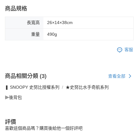
商品規格
長寬高
26×14×38cm
重量
490g
客服
商品相關分類 (3)
查看全部
❚ SNOOPY 史努比授權系列
★史努比水手奇航系列
⫸後背包
評價
喜歡這個商品嗎？購買後給他一個好評吧