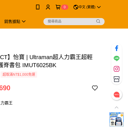
0
中文 (繁體)
銷售據點
ACT】怡寶 | Ultraman超人力霸王超輕
脊書包 IMUT6025BK
超取滿NT$1,000免運
690
人力霸王