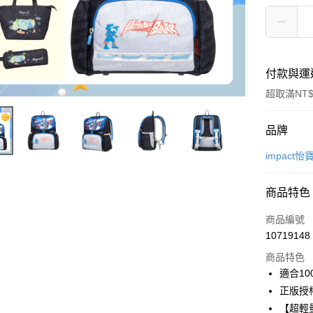
付款與運
超取滿NT$
付款方式
品牌
信用卡一
impact怡
信用卡分
商品特色
3 期 
商品編號
6 期 
合作金
10719148
華南商
合作金
超商取貨
上海商
商品特色
華南商
國泰世
適合10
LINE Pay
上海商
臺灣中
正版授權
國泰世
匯豐（
Apple Pay
臺灣中
【超輕