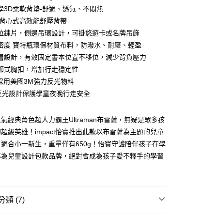
業銀行
遠東國際商業銀行
台灣）商業銀行
華泰商業銀行
學3D柔軟背墊-舒適、透氣、不悶熱
業銀行
永豐商業銀行
業銀行
遠東國際商業銀行
體背心式高效能舒壓背帶
業銀行
星展（台灣）商業銀行
業銀行
永豐商業銀行
際商業銀行
中國信託商業銀行
拉鍊片，側邊吊環設計，可掛悠遊卡或名牌吊飾
業銀行
星展（台灣）商業銀行
天信用卡公司
密度 寶特瓶環保材質布料，防潑水、耐磨、輕盈
際商業銀行
中國信託商業銀行
y
天信用卡公司
層設計，有效固定書本位置不移位，減少背負壓力
分期
節式胸扣，增加行走穩定性
O採用美國3M強力反光物料
你分期使用說明】
享後付
度反光設計保護學童夜晚行走安全
由台灣大哥大提供，台灣大哥大用戶可立即使用無須另外申請。
式選擇「大哥付你分期」，訂單成立後會自動跳轉到大哥付的交易
證手機門號後，選擇欲分期的期數、繳款截止日，確認付款後即
FTEE先享後付」】
氣經典角色超人力霸王Ultraman布雷薩，無疑是眾多孩
。
先享後付是「在收到商品之後才付款」的支付方式。 讓您購物簡單
准額度、可分期數及費用金額請依後續交易確認頁面所載為準。
心！
超級英雄！impact怡寶推出此款以布雷薩為主題的兒童
立30分鐘內，如未前往確認交易或遇審核未通過，訂單將自動取
：不需註冊會員、不需綁卡、不需儲值。
適合小一新生，重量僅有650g！怡寶守護陪伴孩子在學
「轉專審核」未通過狀況，表示未達大哥付你分期系統評分，恕
：只要手機號碼，簡訊認證，即可結帳。
評估內容。
專為兒童設計包款品牌，絕對會成為孩子愛不釋手的學習
：先確認商品／服務後，再付款。
式說明】
付款
項不併入電信帳單，「大哥付你分期」於每月結算日後寄送繳費提
EE先享後付」結帳流程】
0，滿NT$1,000(含以上)免運費
方式選擇「AFTEE先享後付」後，將跳轉至「AFTEE先享後
訊連結打開帳單後，可選擇「超商條碼／台灣大直營門市／銀行轉
頁面，進行簡訊認證並確認金額後，即可完成結帳。
付／iPASS MONEY」等通路繳費。
類 (7)
家取貨
成立數日內，您將收到繳費通知簡訊。
費通知簡訊後14天內，點擊此簡訊中的連結，可透過四大超商
0，滿NT$1,000(含以上)免運費
項】