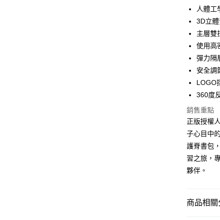
聯邦商
匯豐（
人體工
街口支付
元大商
聯邦商
3D立
玉山商
元大商
悠遊付
台新國
主層雙
玉山商
台灣樂
使用高
台新國
Google Pa
台灣樂
彈力隔
大哥付你
安全調
相關說明
LOG
【大哥付
AFTEE先
360
1.本服務
2.付款方
相關說明
銷售重點
流程，驗
【關於「A
正版授權人
ATM付款
完成交易
AFTEE
3.實際核
便利好安
子心目中的
4.訂單成
１．簡單
護脊書包，
消。如遇
２．便利
運送方式
無法說明
習之旅，
３．安心
【繳款方
夥伴。
全家取貨
1.分期款
【「AFT
醒簡訊。
每筆NT$8
１．於結帳
2.透過簡
付」結帳
帳／街口支
商品相關分
付款後全
２．訂單
３．收到繳
每筆NT$8
【注意事