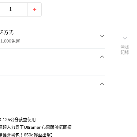
送方式
1,000免運
清除
紀錄
次付款
寶
期付款
0 利率 每期
NT$896
21家銀行
0 利率 每期
NT$448
21家銀行
庫商業銀行
第一商業銀行
業銀行
彰化商業銀行
庫商業銀行
第一商業銀行
付款
業儲蓄銀行
台北富邦商業銀行
業銀行
彰化商業銀行
華商業銀行
兆豐國際商業銀行
0-125公分孩童使用
業儲蓄銀行
台北富邦商業銀行
小企業銀行
台中商業銀行
超人力霸王Ultraman布雷薩帥氣圖樣
華商業銀行
兆豐國際商業銀行
台灣）商業銀行
華泰商業銀行
小企業銀行
台中商業銀行
量護脊書包！650g輕盈出擊】