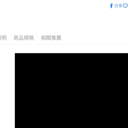
／ATM／
❖ impa
1.本服務
※ 請注意
分享
萊爾富取
用戶於交
❖ impa
絡購買商品
款買賣價
先享後付
每筆NT$8
⫸兒童背
2.基於同
※ 交易是
資料（包
是否繳費成
付款後萊
百萬銷量
用，由本
付客戶支
每筆NT$8
3.完整用
說明
商品規格
相關推薦
❖ impa
【注意事
7-11取貨
１．透過由
❖ impa
交易，需
每筆NT$8
求債權轉
❖ impa
２．關於
付款後7-1
https://aft
每筆NT$8
３．未成
「AFTE
宅配
任。
４．使用「
每筆NT$8
即時審查
結果請求
外島宅配
５．嚴禁
每筆NT$2
形，恩沛
動。