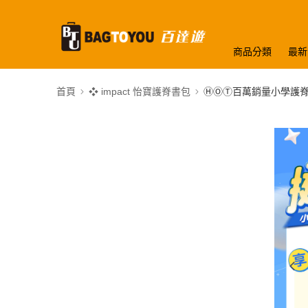
商品分類
最新
首頁
❖ impact 怡寶護脊書包
ⒽⓄⓉ百萬銷量小學護