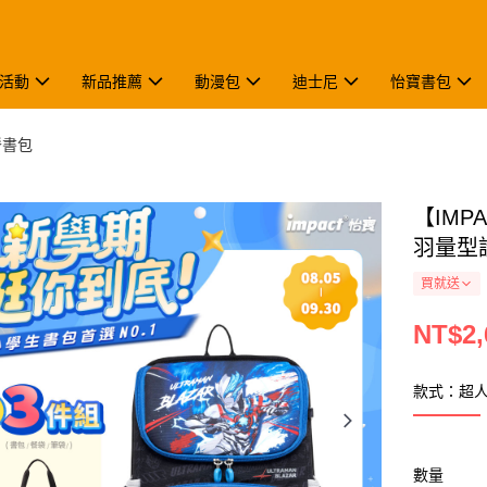
活動
新品推薦
動漫包
迪士尼
怡寶書包
脊書包
【IMP
羽量型護
買就送
NT$2,
款式：超
數量