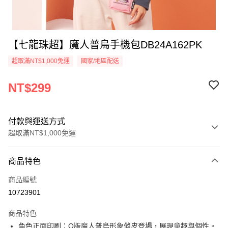
【七龍珠超】魔人普烏手機包DB24A162PK
超取滿NT$1,000免運
國家/地區配送
NT$299
付款與運送方式
超取滿NT$1,000免運
付款方式
商品特色
信用卡一次付款
商品編號
信用卡分期付款
10723901
3 期 0 利率 每期
NT$99
21家銀行
商品特色
6 期 0 利率 每期
NT$49
21家銀行
合作金庫商業銀行
第一商業銀行
角色正面印刷：Q版魔人普烏形象俏皮登場，展現童趣與個性。