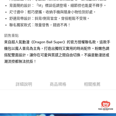
華南商業銀行
彰化商業銀行
合作金庫商業銀行
第一商業銀行
超商取貨付款
背面簡約設計：「M」標誌低調登場，細節控也能愛不釋手。
上海商業儲蓄銀行
台北富邦商業銀行
華南商業銀行
彰化商業銀行
國泰世華商業銀行
兆豐國際商業銀行
尺寸適中：輕巧便攜，收納手機與隨身小物恰到好處。
LINE Pay
上海商業儲蓄銀行
台北富邦商業銀行
臺灣中小企業銀行
台中商業銀行
舒適背帶設計：斜背/側背皆宜，穿搭輕鬆不受限。
國泰世華商業銀行
兆豐國際商業銀行
匯豐（台灣）商業銀行
華泰商業銀行
Apple Pay
臺灣中小企業銀行
台中商業銀行
聯名獨家款式：限量發售，錯過不再！
聯邦商業銀行
遠東國際商業銀行
匯豐（台灣）商業銀行
華泰商業銀行
街口支付
元大商業銀行
永豐商業銀行
銷售重點
聯邦商業銀行
遠東國際商業銀行
玉山商業銀行
星展（台灣）商業銀行
元大商業銀行
永豐商業銀行
來自超人氣動漫《Dragon Ball Super》的官方授權聯名款，這款手
悠遊付
台新國際商業銀行
中國信託商業銀行
玉山商業銀行
星展（台灣）商業銀行
機包以魔人普烏為主角，打造出獨特又實用的時尚配件。粉嫩色調
台灣樂天信用卡公司
台新國際商業銀行
中國信託商業銀行
Google Pay
搭配雙面設計，讓你在可愛與質感之間自由切換，不論是動漫迷或
台灣樂天信用卡公司
潮流控都無法抗拒！
大哥付你分期
相關說明
【大哥付你分期使用說明】
AFTEE先享後付
1.本服務由台灣大哥大提供，台灣大哥大用戶可立即使用無須另外申請。
2.付款方式選擇「大哥付你分期」，訂單成立後會自動跳轉到大哥付的交易
相關說明
詳細說明
商品規格
相關推薦
流程，驗證手機門號後，選擇欲分期的期數、繳款截止日，確認付款後即完
【關於「AFTEE先享後付」】
成交易。
ATM付款
AFTEE先享後付是「在收到商品之後才付款」的支付方式。 讓您購物簡單
3.實際核准額度、可分期數及費用金額請依後續交易確認頁面所載為準。
便利好安心！
4.訂單成立30分鐘內，如未前往確認交易或遇審核未通過，訂單將自動取
１．簡單：不需註冊會員、不需綁卡、不需儲值。
運送方式
消。如遇「轉專審核」未通過狀況，表示未達大哥付你分期系統評分，恕無
２．便利：只要手機號碼，簡訊認證，即可結帳。
法說明評估內容。
３．安心：先確認商品／服務後，再付款。
全家取貨付款
【繳款方式說明】