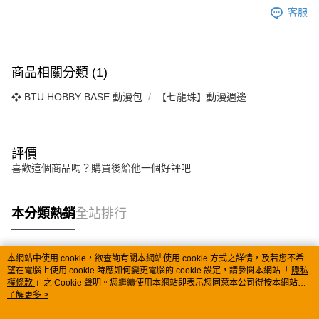
客服
商品相關分類 (1)
❖ BTU HOBBY BASE 動漫包
【七龍珠】動漫週邊
評價
喜歡這個商品嗎？購買後給他一個好評吧
本分類熱銷
全站排行
本網站中使用 cookie，欲查詢有關本網站使用 cookie 方式之詳情，及若您不希
熱門標籤
望在電腦上使用 cookie 時應如何變更電腦的 cookie 設定，請參閱本網站「
隱私
權條款
」之 Cookie 聲明。您繼續使用本網站即表示您同意本公司得按本網站使
用條款之 Cookie 聲明使用 cookie。
了解更多 >