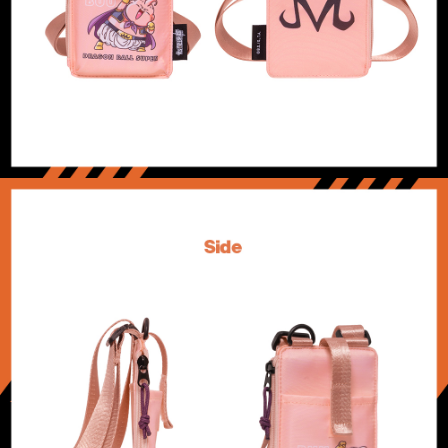
請求用戶進行身份認證。
每筆NT$200
５．嚴禁一人註冊多個帳號或使用他人資訊註冊。若發現惡意使用之情形，
恩沛科技股份有限公司將有權停止該用戶之使用額度並採取法律行動。
海外宅配
查看運費