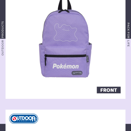
時審查核予不同之上限額度；若仍有額度不足之情形，本公司將視審查結果
外島宅配
請求用戶進行身份認證。
每筆NT$200
５．嚴禁一人註冊多個帳號或使用他人資訊註冊。若發現惡意使用之情形，
恩沛科技股份有限公司將有權停止該用戶之使用額度並採取法律行動。