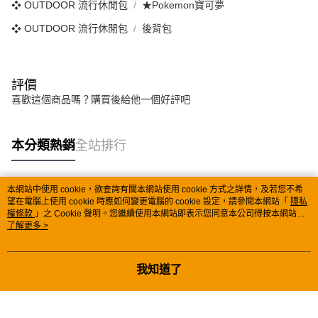
❖ OUTDOOR 流行休閒包
★Pokemon寶可夢
❖ OUTDOOR 流行休閒包
後背包
評價
喜歡這個商品嗎？購買後給他一個好評吧
本分類熱銷
全站排行
本網站中使用 cookie，欲查詢有關本網站使用 cookie 方式之詳情，及若您不希
熱門標籤
望在電腦上使用 cookie 時應如何變更電腦的 cookie 設定，請參閱本網站「
隱私
權條款
」之 Cookie 聲明。您繼續使用本網站即表示您同意本公司得按本網站使
用條款之 Cookie 聲明使用 cookie。
了解更多 >
我知道了