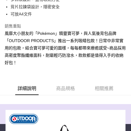
法說明評估內容。
３．安心：先確認商品／服務後，再付款。
全家取貨付款
背片拉鍊袋設計，隱密安全
【繳款方式說明】
1.分期款項不併入電信帳單，「大哥付你分期」於每月結算日後寄送繳費提
可放A4文件
每筆NT$80，滿NT$1,000(含以上)免運費
【「AFTEE先享後付」結帳流程】
醒簡訊。
１．於結帳方式選擇「AFTEE先享後付」後，將跳轉至「AFTEE先享後付」
2.透過簡訊連結打開帳單後，可選擇「超商條碼／台灣大直營門市／銀行轉
付款後全家取貨
結帳頁面，進行簡訊認證並確認金額後，即可完成結帳。
銷售重點
帳／街口支付／iPASS MONEY」等通路繳費。
２．訂單成立數日內，您將收到繳費通知簡訊。
每筆NT$80，滿NT$1,000(含以上)免運費
風靡大小朋友的「Pokémon」精靈寶可夢，與人氣後背包品牌
３．收到繳費通知簡訊後14天內，點擊此簡訊中的連結，可透過四大超商／
【注意事項】
「OUTDOOR PRODUCTS」推出一系列吸睛包款！日常中非常實
ATM／網路銀行／等多元方式進行付款，方視為交易完成。
萊爾富取貨付款
1.本服務係由「台灣大哥大股份有限公司」（以下簡稱本公司）所提供，讓
※ 請注意：結帳手續完成當下不需立刻繳費，但若您需要取消訂單，請聯絡
用的包款，結合寶可夢可愛的圖樣，每每都帶來療癒感受~商品採用
用戶於交易時，得透過本服務購買商品或服務，並由商店將買賣／分期付款
每筆NT$80，滿NT$1,000(含以上)免運費
購買商品的店家。未經商家同意取消之訂單仍視為有效，需透過AFTEE先享
買賣價金債權讓與本公司後，依約使用本公司帳單繳交帳款。
高密度聚酯纖維面料，耐磨輕巧防潑水，款款都是值得入手的收納
後付繳納相關費用。
2.基於同意付款使用「大哥付你分期」之契約關係目的，商店將以您的個人
好包！
付款後萊爾富取貨
※ 交易是否成功請以「AFTEE先享後付 」之結帳頁面顯示為準，若有關於
資料（包含姓名、電話或地址）提供予台灣大哥大進項蒐集、處理及利用，
是否繳費成功／繳費後需取消欲退款等相關疑問，請聯繫「AFTEE先享後付
每筆NT$80，滿NT$1,000(含以上)免運費
由本公司與您本人進行分期帳單所需資料之確認、核對及更正。
客戶支援中心」
https://netprotections.freshdesk.com/support/home
3.完整用戶服務條款，請詳閱以下連結：
https://oppay.tw/userRule
7-11取貨付款
【注意事項】
詳細說明
商品規格
相關推薦
１．透過由恩沛科技股份有限公司提供之「AFTEE先享後付」服務完成之交
每筆NT$80，滿NT$1,000(含以上)免運費
易，需依本服務之必要範圍內提供個人資料，並將交易相關給付款項請求債
權轉讓予恩沛科技股份有限公司。
付款後7-11取貨
２．關於個人資料處理事宜，請瀏覽以下網址：
每筆NT$80，滿NT$1,000(含以上)免運費
https://aftee.tw/terms/#terms3
３．未成年的使用者請事先徵得法定代理人或監護人之同意方可使用
宅配
「AFTEE先享後付」，若未經同意申辦者引起之損失，本公司不負相關責
任。
每筆NT$80，滿NT$1,000(含以上)免運費
４．使用「AFTEE先享後付」時，將依據個別帳號之用戶狀況，依本公司即