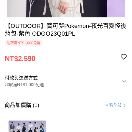
【OUTDOOR】寶可夢Pokemon-夜光百變怪後
背包-紫色 ODGO23Q01PL
超取滿NT$1,000免運
NT$2,590
付款與運送方式
超取滿NT$1,000免運
付款方式
信用卡一次付款
商品加價購 (1)
查看全部
信用卡分期付款
3 期 0 利率 每期
NT$863
21家銀行