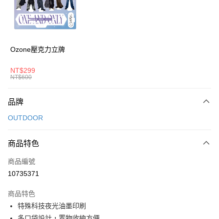
6 期 0 利率 每期
NT$431
21家銀行
合作金庫商業銀行
第一商業銀行
華南商業銀行
彰化商業銀行
合作金庫商業銀行
第一商業銀行
超商取貨付款
上海商業儲蓄銀行
台北富邦商業銀行
華南商業銀行
彰化商業銀行
國泰世華商業銀行
兆豐國際商業銀行
LINE Pay
上海商業儲蓄銀行
台北富邦商業銀行
臺灣中小企業銀行
台中商業銀行
國泰世華商業銀行
兆豐國際商業銀行
Ozone壓克力立牌
匯豐（台灣）商業銀行
華泰商業銀行
Apple Pay
臺灣中小企業銀行
台中商業銀行
聯邦商業銀行
遠東國際商業銀行
匯豐（台灣）商業銀行
華泰商業銀行
NT$299
街口支付
元大商業銀行
永豐商業銀行
NT$600
聯邦商業銀行
遠東國際商業銀行
玉山商業銀行
星展（台灣）商業銀行
元大商業銀行
永豐商業銀行
悠遊付
台新國際商業銀行
中國信託商業銀行
玉山商業銀行
星展（台灣）商業銀行
品牌
台灣樂天信用卡公司
台新國際商業銀行
中國信託商業銀行
Google Pay
OUTDOOR
台灣樂天信用卡公司
大哥付你分期
相關說明
商品特色
【大哥付你分期使用說明】
AFTEE先享後付
商品編號
1.本服務由台灣大哥大提供，台灣大哥大用戶可立即使用無須另外申請。
2.付款方式選擇「大哥付你分期」，訂單成立後會自動跳轉到大哥付的交易
相關說明
10735371
流程，驗證手機門號後，選擇欲分期的期數、繳款截止日，確認付款後即完
【關於「AFTEE先享後付」】
成交易。
ATM付款
AFTEE先享後付是「在收到商品之後才付款」的支付方式。 讓您購物簡單
商品特色
3.實際核准額度、可分期數及費用金額請依後續交易確認頁面所載為準。
便利好安心！
4.訂單成立30分鐘內，如未前往確認交易或遇審核未通過，訂單將自動取
特殊科技夜光油墨印刷
１．簡單：不需註冊會員、不需綁卡、不需儲值。
運送方式
消。如遇「轉專審核」未通過狀況，表示未達大哥付你分期系統評分，恕無
多口袋設計，置物收納方便
２．便利：只要手機號碼，簡訊認證，即可結帳。