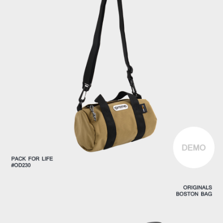
時審查核予不同之上限額度；若仍有額度不足之情形，本公司將視審查結果
外島宅配
請求用戶進行身份認證。
每筆NT$200
５．嚴禁一人註冊多個帳號或使用他人資訊註冊。若發現惡意使用之情形，
恩沛科技股份有限公司將有權停止該用戶之使用額度並採取法律行動。
海外宅配
查看運費