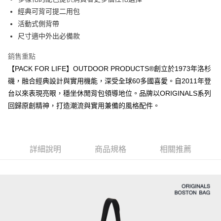
法說明評估內容。
３．安心：先確認商品／服務後，再付款。
全家取貨付款
經典可背可提二用包
【繳款方式說明】
1.分期款項不併入電信帳單，「大哥付你分期」於每月結算日後寄送繳費提
活動式側背帶
每筆NT$80，滿NT$1,000(含以上)免運費
【「AFTEE先享後付」結帳流程】
醒簡訊。
１．於結帳方式選擇「AFTEE先享後付」後，將跳轉至「AFTEE先享後付」
尺寸適中外出必備款
2.透過簡訊連結打開帳單後，可選擇「超商條碼／台灣大直營門市／銀行轉
付款後全家取貨
結帳頁面，進行簡訊認證並確認金額後，即可完成結帳。
帳／街口支付／iPASS MONEY」等通路繳費。
２．訂單成立數日內，您將收到繳費通知簡訊。
每筆NT$80，滿NT$1,000(含以上)免運費
銷售重點
３．收到繳費通知簡訊後14天內，點擊此簡訊中的連結，可透過四大超商／
【注意事項】
【PACK FOR LIFE】OUTDOOR PRODUCTS®創立於1973年洛杉
ATM／網路銀行／等多元方式進行付款，方視為交易完成。
萊爾富取貨付款
1.本服務係由「台灣大哥大股份有限公司」（以下簡稱本公司）所提供，讓
※ 請注意：結帳手續完成當下不需立刻繳費，但若您需要取消訂單，請聯絡
磯，融合經典設計與實用機能，深受全球60多國喜愛。自2011年登
用戶於交易時，得透過本服務購買商品或服務，並由商店將買賣／分期付款
每筆NT$80，滿NT$1,000(含以上)免運費
購買商品的店家。未經商家同意取消之訂單仍視為有效，需透過AFTEE先享
買賣價金債權讓與本公司後，依約使用本公司帳單繳交帳款。
台以來表現亮眼，穩坐休閒背包領導地位。品牌以ORIGINALS系列
後付繳納相關費用。
2.基於同意付款使用「大哥付你分期」之契約關係目的，商店將以您的個人
回歸原創精神，打造潮流與實用兼備的風格配件。
付款後萊爾富取貨
※ 交易是否成功請以「AFTEE先享後付 」之結帳頁面顯示為準，若有關於
資料（包含姓名、電話或地址）提供予台灣大哥大進項蒐集、處理及利用，
是否繳費成功／繳費後需取消欲退款等相關疑問，請聯繫「AFTEE先享後付
每筆NT$80，滿NT$1,000(含以上)免運費
由本公司與您本人進行分期帳單所需資料之確認、核對及更正。
客戶支援中心」
https://netprotections.freshdesk.com/support/home
3.完整用戶服務條款，請詳閱以下連結：
https://oppay.tw/userRule
7-11取貨付款
【注意事項】
詳細說明
商品規格
相關推薦
１．透過由恩沛科技股份有限公司提供之「AFTEE先享後付」服務完成之交
每筆NT$80，滿NT$1,000(含以上)免運費
易，需依本服務之必要範圍內提供個人資料，並將交易相關給付款項請求債
權轉讓予恩沛科技股份有限公司。
付款後7-11取貨
２．關於個人資料處理事宜，請瀏覽以下網址：
每筆NT$80，滿NT$1,000(含以上)免運費
https://aftee.tw/terms/#terms3
３．未成年的使用者請事先徵得法定代理人或監護人之同意方可使用
宅配
「AFTEE先享後付」，若未經同意申辦者引起之損失，本公司不負相關責
任。
每筆NT$80，滿NT$1,000(含以上)免運費
４．使用「AFTEE先享後付」時，將依據個別帳號之用戶狀況，依本公司即