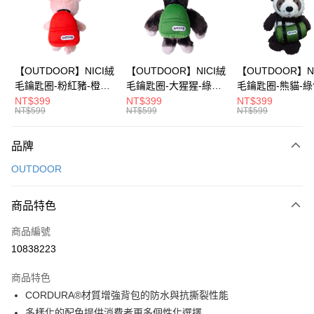
6 期 0 利率 每期
NT$163
21家銀行
合作金庫商業銀行
第一商業銀行
華南商業銀行
彰化商業銀行
合作金庫商業銀行
第一商業銀行
超商取貨付款
上海商業儲蓄銀行
台北富邦商業銀行
華南商業銀行
彰化商業銀行
國泰世華商業銀行
兆豐國際商業銀行
LINE Pay
上海商業儲蓄銀行
台北富邦商業銀行
臺灣中小企業銀行
台中商業銀行
國泰世華商業銀行
兆豐國際商業銀行
【OUTDOOR】NICI絨
【OUTDOOR】NICI絨
【OUTDOOR】N
匯豐（台灣）商業銀行
華泰商業銀行
Apple Pay
臺灣中小企業銀行
台中商業銀行
毛鑰匙圈-粉紅豬-橙色
毛鑰匙圈-大猩猩-綠色
毛鑰匙圈-熊貓-綠
聯邦商業銀行
遠東國際商業銀行
匯豐（台灣）商業銀行
華泰商業銀行
OD90138OG
OD32343GR
OD90136BGR
NT$399
NT$399
NT$399
街口支付
元大商業銀行
永豐商業銀行
NT$599
NT$599
NT$599
聯邦商業銀行
遠東國際商業銀行
玉山商業銀行
星展（台灣）商業銀行
元大商業銀行
永豐商業銀行
悠遊付
台新國際商業銀行
中國信託商業銀行
玉山商業銀行
星展（台灣）商業銀行
品牌
台灣樂天信用卡公司
台新國際商業銀行
中國信託商業銀行
Google Pay
OUTDOOR
台灣樂天信用卡公司
大哥付你分期
相關說明
商品特色
【大哥付你分期使用說明】
AFTEE先享後付
商品編號
1.本服務由台灣大哥大提供，台灣大哥大用戶可立即使用無須另外申請。
2.付款方式選擇「大哥付你分期」，訂單成立後會自動跳轉到大哥付的交易
相關說明
10838223
流程，驗證手機門號後，選擇欲分期的期數、繳款截止日，確認付款後即完
【關於「AFTEE先享後付」】
成交易。
ATM付款
AFTEE先享後付是「在收到商品之後才付款」的支付方式。 讓您購物簡單
商品特色
3.實際核准額度、可分期數及費用金額請依後續交易確認頁面所載為準。
便利好安心！
4.訂單成立30分鐘內，如未前往確認交易或遇審核未通過，訂單將自動取
CORDURA®材質增強背包的防水與抗撕裂性能
１．簡單：不需註冊會員、不需綁卡、不需儲值。
運送方式
消。如遇「轉專審核」未通過狀況，表示未達大哥付你分期系統評分，恕無
多樣化的配色提供消費者更多個性化選擇
２．便利：只要手機號碼，簡訊認證，即可結帳。