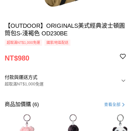
【OUTDOOR】ORIGINALS美式經典波士頓圓
筒包S-淺褐色 OD230BE
超取滿NT$1,000免運
國家/地區配送
NT$980
付款與運送方式
超取滿NT$1,000免運
付款方式
信用卡一次付款
商品加價購 (6)
查看全部
信用卡分期付款
3 期 0 利率 每期
NT$326
21家銀行