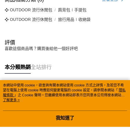
❖ OUTDOOR 流行休閒包
肩背包∣手提包
❖ OUTDOOR 流行休閒包
旅行用品∣收納袋
評價
喜歡這個商品嗎？購買後給他一個好評吧
本分類熱銷
全站排行
本網站中使用 cookie，欲查詢有關本網站使用 cookie 方式之詳情，及若您不希
熱門標籤
望在電腦上使用 cookie 時應如何變更電腦的 cookie 設定，請參閱本網站「
隱私
權條款
」之 Cookie 聲明。您繼續使用本網站即表示您同意本公司得按本網站使
用條款之 Cookie 聲明使用 cookie。
了解更多 >
我知道了