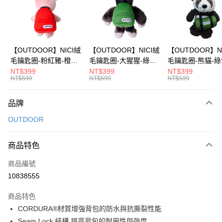
6 期 0 利率 每期
NT$230
21家銀行
合作金庫商業銀行
第一商業銀行
華南商業銀行
彰化商業銀行
合作金庫商業銀行
第一商業銀行
超商取貨付款
上海商業儲蓄銀行
台北富邦商業銀行
華南商業銀行
彰化商業銀行
國泰世華商業銀行
兆豐國際商業銀行
LINE Pay
上海商業儲蓄銀行
台北富邦商業銀行
臺灣中小企業銀行
台中商業銀行
國泰世華商業銀行
兆豐國際商業銀行
【OUTDOOR】NICI絨
【OUTDOOR】NICI絨
【OUTDOOR】N
匯豐（台灣）商業銀行
華泰商業銀行
Apple Pay
臺灣中小企業銀行
台中商業銀行
毛鑰匙圈-粉紅豬-橙色
毛鑰匙圈-大猩猩-綠色
毛鑰匙圈-熊貓-綠
聯邦商業銀行
遠東國際商業銀行
匯豐（台灣）商業銀行
華泰商業銀行
OD90138OG
OD32343GR
OD90136BGR
NT$399
NT$399
NT$399
街口支付
元大商業銀行
永豐商業銀行
NT$599
NT$599
NT$599
聯邦商業銀行
遠東國際商業銀行
玉山商業銀行
星展（台灣）商業銀行
元大商業銀行
永豐商業銀行
悠遊付
台新國際商業銀行
中國信託商業銀行
玉山商業銀行
星展（台灣）商業銀行
品牌
台灣樂天信用卡公司
台新國際商業銀行
中國信託商業銀行
Google Pay
OUTDOOR
台灣樂天信用卡公司
大哥付你分期
相關說明
商品特色
【大哥付你分期使用說明】
AFTEE先享後付
商品編號
1.本服務由台灣大哥大提供，台灣大哥大用戶可立即使用無須另外申請。
2.付款方式選擇「大哥付你分期」，訂單成立後會自動跳轉到大哥付的交易
相關說明
10838555
流程，驗證手機門號後，選擇欲分期的期數、繳款截止日，確認付款後即完
【關於「AFTEE先享後付」】
成交易。
ATM付款
AFTEE先享後付是「在收到商品之後才付款」的支付方式。 讓您購物簡單
商品特色
3.實際核准額度、可分期數及費用金額請依後續交易確認頁面所載為準。
便利好安心！
4.訂單成立30分鐘內，如未前往確認交易或遇審核未通過，訂單將自動取
CORDURA®材質增強背包的防水與抗撕裂性能
１．簡單：不需註冊會員、不需綁卡、不需儲值。
運送方式
消。如遇「轉專審核」未通過狀況，表示未達大哥付你分期系統評分，恕無
Seam Lock 結構,提高背包的耐用性與強度
２．便利：只要手機號碼，簡訊認證，即可結帳。