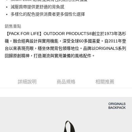
法說明評估內容。
３．安心：先確認商品／服務後，再付款。
全家取貨付款
減壓肩帶提供更舒適的背負感
【繳款方式說明】
1.分期款項不併入電信帳單，「大哥付你分期」於每月結算日後寄送繳費提
多樣化的配色提供消費者更多個性化選擇
每筆NT$80，滿NT$1,000(含以上)免運費
【「AFTEE先享後付」結帳流程】
醒簡訊。
１．於結帳方式選擇「AFTEE先享後付」後，將跳轉至「AFTEE先享後付」
2.透過簡訊連結打開帳單後，可選擇「超商條碼／台灣大直營門市／銀行轉
付款後全家取貨
結帳頁面，進行簡訊認證並確認金額後，即可完成結帳。
銷售重點
帳／街口支付／iPASS MONEY」等通路繳費。
２．訂單成立數日內，您將收到繳費通知簡訊。
每筆NT$80，滿NT$1,000(含以上)免運費
【PACK FOR LIFE】OUTDOOR PRODUCTS®創立於1973年洛杉
３．收到繳費通知簡訊後14天內，點擊此簡訊中的連結，可透過四大超商／
【注意事項】
磯，融合經典設計與實用機能，深受全球60多國喜愛。自2011年登
ATM／網路銀行／等多元方式進行付款，方視為交易完成。
萊爾富取貨付款
1.本服務係由「台灣大哥大股份有限公司」（以下簡稱本公司）所提供，讓
※ 請注意：結帳手續完成當下不需立刻繳費，但若您需要取消訂單，請聯絡
台以來表現亮眼，穩坐休閒背包領導地位。品牌以ORIGINALS系列
用戶於交易時，得透過本服務購買商品或服務，並由商店將買賣／分期付款
每筆NT$80，滿NT$1,000(含以上)免運費
購買商品的店家。未經商家同意取消之訂單仍視為有效，需透過AFTEE先享
買賣價金債權讓與本公司後，依約使用本公司帳單繳交帳款。
回歸原創精神，打造潮流與實用兼備的風格配件。
後付繳納相關費用。
2.基於同意付款使用「大哥付你分期」之契約關係目的，商店將以您的個人
付款後萊爾富取貨
※ 交易是否成功請以「AFTEE先享後付 」之結帳頁面顯示為準，若有關於
資料（包含姓名、電話或地址）提供予台灣大哥大進項蒐集、處理及利用，
是否繳費成功／繳費後需取消欲退款等相關疑問，請聯繫「AFTEE先享後付
每筆NT$80，滿NT$1,000(含以上)免運費
由本公司與您本人進行分期帳單所需資料之確認、核對及更正。
客戶支援中心」
https://netprotections.freshdesk.com/support/home
3.完整用戶服務條款，請詳閱以下連結：
https://oppay.tw/userRule
詳細說明
商品規格
相關推薦
7-11取貨付款
【注意事項】
１．透過由恩沛科技股份有限公司提供之「AFTEE先享後付」服務完成之交
每筆NT$80，滿NT$1,000(含以上)免運費
易，需依本服務之必要範圍內提供個人資料，並將交易相關給付款項請求債
權轉讓予恩沛科技股份有限公司。
付款後7-11取貨
２．關於個人資料處理事宜，請瀏覽以下網址：
每筆NT$80，滿NT$1,000(含以上)免運費
https://aftee.tw/terms/#terms3
３．未成年的使用者請事先徵得法定代理人或監護人之同意方可使用
宅配
「AFTEE先享後付」，若未經同意申辦者引起之損失，本公司不負相關責
任。
每筆NT$80，滿NT$1,000(含以上)免運費
４．使用「AFTEE先享後付」時，將依據個別帳號之用戶狀況，依本公司即