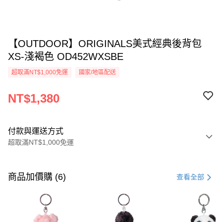
【OUTDOOR】ORIGINALS美式經典後背包
XS-淺褐色 OD452WXSBE
超取滿NT$1,000免運
國家/地區配送
NT$1,380
付款與運送方式
超取滿NT$1,000免運
付款方式
信用卡一次付款
商品加價購 (6)
查看全部
信用卡分期付款
3 期 0 利率 每期
NT$460
21家銀行