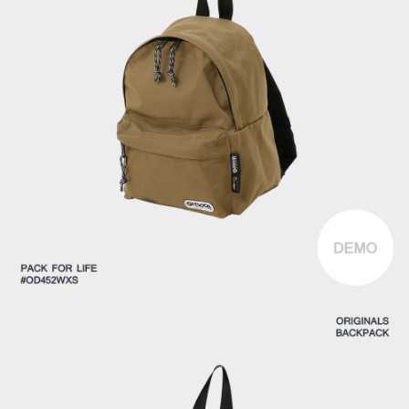
時審查核予不同之上限額度；若仍有額度不足之情形，本公司將視審查結果
外島宅配
請求用戶進行身份認證。
每筆NT$200
５．嚴禁一人註冊多個帳號或使用他人資訊註冊。若發現惡意使用之情形，
恩沛科技股份有限公司將有權停止該用戶之使用額度並採取法律行動。
海外宅配
查看運費