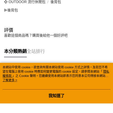
❖ OUTDOOR 流行休閒包
後背包
⫸後背包
評價
喜歡這個商品嗎？購買後給他一個好評吧
本分類熱銷
全站排行
本網站中使用 cookie，欲查詢有關本網站使用 cookie 方式之詳情，及若您不希
熱門標籤
望在電腦上使用 cookie 時應如何變更電腦的 cookie 設定，請參閱本網站「
隱私
權條款
」之 Cookie 聲明。您繼續使用本網站即表示您同意本公司得按本網站使
用條款之 Cookie 聲明使用 cookie。
了解更多 >
我知道了