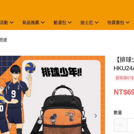
活動
新品推薦
動漫包
迪士尼
怡寶書包
週邊
【排球
HKU24
超取滿NT$
NT$6
數量