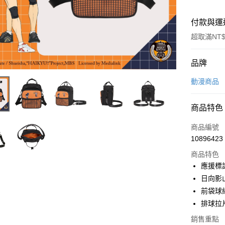
付款與運
超取滿NT$
付款方式
品牌
信用卡一
動漫商品
信用卡分
商品特色
3 期 
商品編號
6 期 
合作金
10896423
華南商
合作金
超商取貨
上海商
商品特色
華南商
國泰世
應援標
LINE Pay
上海商
臺灣中
日向影
國泰世
匯豐（
Apple Pay
臺灣中
前袋球
聯邦商
匯豐（
排球拉
街口支付
元大商
聯邦商
玉山商
銷售重點
元大商
悠遊付