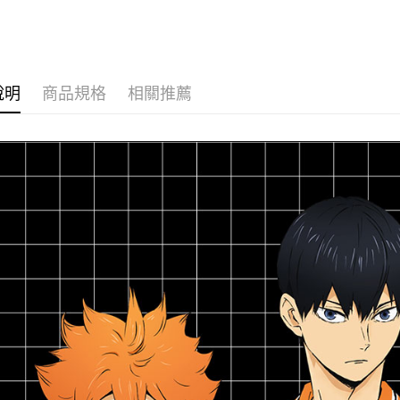
U23A17K11
HKU23A17K12
HKU23A17K09
HKU23A1
2.基於同
※ 交易是
資料（包
是否繳費成
付款後萊
用，由本
付客戶支
每筆NT$8
3.完整用
【注意事
7-11取貨
說明
商品規格
相關推薦
１．透過由
交易，需
每筆NT$8
求債權轉
２．關於
付款後7-1
https://aft
每筆NT$8
３．未成
「AFTE
宅配
任。
４．使用「
每筆NT$8
即時審查
結果請求
外島宅配
５．嚴禁
每筆NT$2
形，恩沛
動。