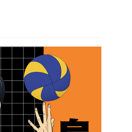
7D11
HKU23A17D07
HKU23A17N01
HKU23A17N05
意付款使用「大哥付你分期」之契約關係目的，商店將以您的個人
否成功請以「AFTEE先享後付 」之結帳頁面顯示為準，若有關於
含姓名、電話或地址）提供予台灣大哥大進項蒐集、處理及利
功／繳費後需取消欲退款等相關疑問，請聯繫「AFTEE先享後
爾富取貨
公司與您本人進行分期帳單所需資料之確認、核對及更正。
援中心」
https://netprotections.freshdesk.com/support/home
0，滿NT$1,000(含以上)免運費
戶服務條款，請詳閱以下連結：
https://oppay.tw/userRule
項】
付款
恩沛科技股份有限公司提供之「AFTEE先享後付」服務完成之
依本服務之必要範圍內提供個人資料，並將交易相關給付款項請
0，滿NT$1,000(含以上)免運費
讓予恩沛科技股份有限公司。
個人資料處理事宜，請瀏覽以下網址：
1取貨
ee.tw/terms/#terms3
0，滿NT$1,000(含以上)免運費
年的使用者請事先徵得法定代理人或監護人之同意方可使用
E先享後付」，若未經同意申辦者引起之損失，本公司不負相關責
AFTEE先享後付」時，將依據個別帳號之用戶狀況，依本公司
0，滿NT$1,000(含以上)免運費
核予不同之上限額度；若仍有額度不足之情形，本公司將視審查
用戶進行身份認證。
一人註冊多個帳號或使用他人資訊註冊。若發現惡意使用之情
00
科技股份有限公司將有權停止該用戶之使用額度並採取法律行