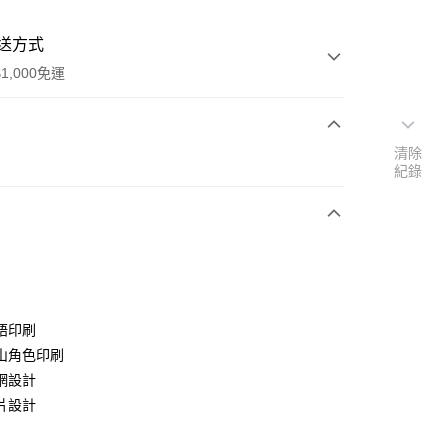
送方式
1,000免運
清除
次付款
紀錄
期付款
0 利率 每期
NT$233
21家銀行
0 利率 每期
NT$116
21家銀行
庫商業銀行
第一商業銀行
業銀行
彰化商業銀行
庫商業銀行
第一商業銀行
付款
業儲蓄銀行
台北富邦商業銀行
業銀行
彰化商業銀行
華商業銀行
兆豐國際商業銀行
語印刷
業儲蓄銀行
台北富邦商業銀行
小企業銀行
台中商業銀行
山角色印刷
華商業銀行
兆豐國際商業銀行
台灣）商業銀行
華泰商業銀行
小企業銀行
台中商業銀行
網設計
業銀行
遠東國際商業銀行
台灣）商業銀行
華泰商業銀行
片設計
業銀行
永豐商業銀行
業銀行
遠東國際商業銀行
業銀行
星展（台灣）商業銀行
業銀行
永豐商業銀行