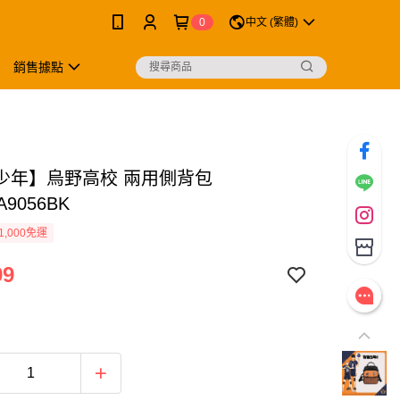
0
中文 (繁體)
銷售據點
少年】烏野高校 兩用側背包
A9056BK
1,000免運
99