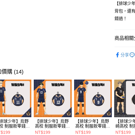
台新國
【排球少年
玉山商
台灣樂
台新國
Google Pa
背包，還
台灣樂
錯過！
大哥付你
相關說明
【大哥付
商品相關分
AFTEE先
1.本服務
2.付款方
相關說明
❖ BTU H
流程，驗
【關於「A
分享
ATM付款
完成交易
AFTEE
⫸後背包
3.實際核
便利好安
4.訂單成
１．簡單
價購 (14)
消。如遇
２．便利
運送方式
無法說明
３．安心
【繳款方
全家取貨
1.分期款
【「AFT
醒簡訊。
每筆NT$8
１．於結帳
2.透過簡
付」結帳
帳／街口支
付款後全
２．訂單
３．收到繳
每筆NT$8
【注意事
／ATM／
排球少年】烏野
【排球少年】烏野
【排球少年】烏野
【排球少
1.本服務
※ 請注意
萊爾富取
校 制服款零錢包
高校 制服款零錢包
高校 制服款零錢包
崎高校 制
用戶於交
絡購買商品
11號
#12號
#9號
#11號
款買賣價
$199
NT$199
NT$199
NT$199
先享後付
每筆NT$8