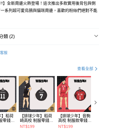
際商業銀行
中國信託商業銀行
!!】全新周邊火熱登場！這次推出多款實用後背包與側
業銀行
星展（台灣）商業銀行
天信用卡公司
際商業銀行
中國信託商業銀行
y
有一系列超可愛烏鴉與貓咪周邊，喜歡的粉絲們絕對不能
天信用卡公司
分期
你分期使用說明】
類 (2)
享後付
由台灣大哥大提供，台灣大哥大用戶可立即使用無須另外申請。
式選擇「大哥付你分期」，訂單成立後會自動跳轉到大哥付的交易
OBBY BASE 動漫包
【排球少年】動漫週邊
證手機門號後，選擇欲分期的期數、繳款截止日，確認付款後即
FTEE先享後付」】
客服
。
先享後付是「在收到商品之後才付款」的支付方式。 讓您購物簡單
准額度、可分期數及費用金額請依後續交易確認頁面所載為準。
心！
立30分鐘內，如未前往確認交易或遇審核未通過，訂單將自動取
：不需註冊會員、不需綁卡、不需儲值。
查看全部
「轉專審核」未通過狀況，表示未達大哥付你分期系統評分，恕
：只要手機號碼，簡訊認證，即可結帳。
評估內容。
：先確認商品／服務後，再付款。
式說明】
付款
項不併入電信帳單，「大哥付你分期」於每月結算日後寄送繳費提
EE先享後付」結帳流程】
0，滿NT$1,000(含以上)免運費
方式選擇「AFTEE先享後付」後，將跳轉至「AFTEE先享後
訊連結打開帳單後，可選擇「超商條碼／台灣大直營門市／銀行轉
頁面，進行簡訊認證並確認金額後，即可完成結帳。
付／iPASS MONEY」等通路繳費。
家取貨
成立數日內，您將收到繳費通知簡訊。
費通知簡訊後14天內，點擊此簡訊中的連結，可透過四大超商
0，滿NT$1,000(含以上)免運費
項】
網路銀行／等多元方式進行付款，方視為交易完成。
年】稻荷
【排球少年】稻荷
【排球少年】音駒
【排球少年】音駒
係由「台灣大哥大股份有限公司」（以下簡稱本公司）所提供，讓
：結帳手續完成當下不需立刻繳費，但若您需要取消訂單，請聯
貨付款
服零錢包
崎高校 制服零錢包
高校 制服款零錢包
高校 制服款零錢
易時，得透過本服務購買商品或服務，並由商店將買賣／分期付
的店家。未經商家同意取消之訂單仍視為有效，需透過AFTEE
#7號
#1號
#5號
金債權讓與本公司後，依約使用本公司帳單繳交帳款。
NT$199
NT$199
NT$199
繳納相關費用。
0，滿NT$1,000(含以上)免運費