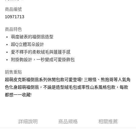
6 期 0 利率 每期
NT$75
21家銀行
合作金庫商業銀行
第一商業銀行
商品編號
華南商業銀行
彰化商業銀行
合作金庫商業銀行
第一商業銀行
10971713
超商取貨付款
上海商業儲蓄銀行
台北富邦商業銀行
華南商業銀行
彰化商業銀行
國泰世華商業銀行
兆豐國際商業銀行
LINE Pay
上海商業儲蓄銀行
台北富邦商業銀行
商品特色
臺灣中小企業銀行
台中商業銀行
國泰世華商業銀行
兆豐國際商業銀行
萌度破表的福倒翁造型
匯豐（台灣）商業銀行
華泰商業銀行
Apple Pay
臺灣中小企業銀行
台中商業銀行
超Q立體耳朵設計
聯邦商業銀行
遠東國際商業銀行
匯豐（台灣）商業銀行
華泰商業銀行
街口支付
元大商業銀行
永豐商業銀行
愛不釋手的柔軟絨毛與蓬蓬手感
聯邦商業銀行
遠東國際商業銀行
玉山商業銀行
星展（台灣）商業銀行
附掛鉤設計，一秒變成可愛掛飾包
元大商業銀行
永豐商業銀行
悠遊付
台新國際商業銀行
中國信託商業銀行
玉山商業銀行
星展（台灣）商業銀行
台灣樂天信用卡公司
銷售重點
台新國際商業銀行
中國信託商業銀行
Google Pay
台灣樂天信用卡公司
超萌皮克斯福倒翁系列休閒包款可愛登場! 三眼怪、熊抱哥等人氣角
大哥付你分期
色化身超萌福倒翁，不論是造型絨毛包或率性山系風格包款，每款
相關說明
都想一一收藏!
【大哥付你分期使用說明】
AFTEE先享後付
1.本服務由台灣大哥大提供，台灣大哥大用戶可立即使用無須另外申請。
2.付款方式選擇「大哥付你分期」，訂單成立後會自動跳轉到大哥付的交易
相關說明
流程，驗證手機門號後，選擇欲分期的期數、繳款截止日，確認付款後即完
【關於「AFTEE先享後付」】
成交易。
詳細說明
商品規格
相關推薦
ATM付款
AFTEE先享後付是「在收到商品之後才付款」的支付方式。 讓您購物簡單
3.實際核准額度、可分期數及費用金額請依後續交易確認頁面所載為準。
便利好安心！
4.訂單成立30分鐘內，如未前往確認交易或遇審核未通過，訂單將自動取
１．簡單：不需註冊會員、不需綁卡、不需儲值。