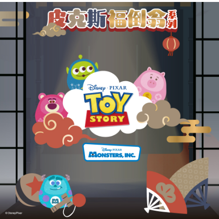
運送方式
消。如遇「轉專審核」未通過狀況，表示未達大哥付你分期系統評分，恕無
２．便利：只要手機號碼，簡訊認證，即可結帳。
法說明評估內容。
３．安心：先確認商品／服務後，再付款。
全家取貨付款
【繳款方式說明】
1.分期款項不併入電信帳單，「大哥付你分期」於每月結算日後寄送繳費提
每筆NT$80，滿NT$1,000(含以上)免運費
【「AFTEE先享後付」結帳流程】
醒簡訊。
１．於結帳方式選擇「AFTEE先享後付」後，將跳轉至「AFTEE先享後付」
2.透過簡訊連結打開帳單後，可選擇「超商條碼／台灣大直營門市／銀行轉
付款後全家取貨
結帳頁面，進行簡訊認證並確認金額後，即可完成結帳。
帳／街口支付／iPASS MONEY」等通路繳費。
２．訂單成立數日內，您將收到繳費通知簡訊。
每筆NT$80，滿NT$1,000(含以上)免運費
３．收到繳費通知簡訊後14天內，點擊此簡訊中的連結，可透過四大超商／
【注意事項】
ATM／網路銀行／等多元方式進行付款，方視為交易完成。
萊爾富取貨付款
1.本服務係由「台灣大哥大股份有限公司」（以下簡稱本公司）所提供，讓
※ 請注意：結帳手續完成當下不需立刻繳費，但若您需要取消訂單，請聯絡
用戶於交易時，得透過本服務購買商品或服務，並由商店將買賣／分期付款
每筆NT$80，滿NT$1,000(含以上)免運費
購買商品的店家。未經商家同意取消之訂單仍視為有效，需透過AFTEE先享
買賣價金債權讓與本公司後，依約使用本公司帳單繳交帳款。
後付繳納相關費用。
2.基於同意付款使用「大哥付你分期」之契約關係目的，商店將以您的個人
付款後萊爾富取貨
※ 交易是否成功請以「AFTEE先享後付 」之結帳頁面顯示為準，若有關於
資料（包含姓名、電話或地址）提供予台灣大哥大進項蒐集、處理及利用，
是否繳費成功／繳費後需取消欲退款等相關疑問，請聯繫「AFTEE先享後付
每筆NT$80，滿NT$1,000(含以上)免運費
由本公司與您本人進行分期帳單所需資料之確認、核對及更正。
客戶支援中心」
https://netprotections.freshdesk.com/support/home
3.完整用戶服務條款，請詳閱以下連結：
https://oppay.tw/userRule
7-11取貨付款
【注意事項】
１．透過由恩沛科技股份有限公司提供之「AFTEE先享後付」服務完成之交
每筆NT$80，滿NT$1,000(含以上)免運費
易，需依本服務之必要範圍內提供個人資料，並將交易相關給付款項請求債
權轉讓予恩沛科技股份有限公司。
付款後7-11取貨
２．關於個人資料處理事宜，請瀏覽以下網址：
每筆NT$80，滿NT$1,000(含以上)免運費
https://aftee.tw/terms/#terms3
３．未成年的使用者請事先徵得法定代理人或監護人之同意方可使用
宅配
「AFTEE先享後付」，若未經同意申辦者引起之損失，本公司不負相關責
任。
每筆NT$80，滿NT$1,000(含以上)免運費