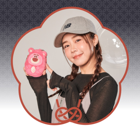
４．使用「AFTEE先享後付」時，將依據個別帳號之用戶狀況，依本公司即
時審查核予不同之上限額度；若仍有額度不足之情形，本公司將視審查結果
外島宅配
請求用戶進行身份認證。
每筆NT$200
５．嚴禁一人註冊多個帳號或使用他人資訊註冊。若發現惡意使用之情形，
恩沛科技股份有限公司將有權停止該用戶之使用額度並採取法律行動。
海外宅配
查看運費