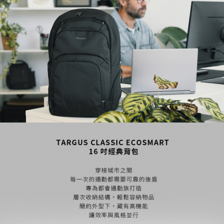
運送方式
消。如遇「轉專審核」未通過狀況，表示未達大哥付你分期系統評分，恕無
２．便利：只要手機號碼，簡訊認證，即可結帳。
法說明評估內容。
３．安心：先確認商品／服務後，再付款。
全家取貨付款
【繳款方式說明】
1.分期款項不併入電信帳單，「大哥付你分期」於每月結算日後寄送繳費提
每筆NT$80，滿NT$1,000(含以上)免運費
【「AFTEE先享後付」結帳流程】
醒簡訊。
１．於結帳方式選擇「AFTEE先享後付」後，將跳轉至「AFTEE先享後付」
2.透過簡訊連結打開帳單後，可選擇「超商條碼／台灣大直營門市／銀行轉
付款後全家取貨
結帳頁面，進行簡訊認證並確認金額後，即可完成結帳。
帳／街口支付／iPASS MONEY」等通路繳費。
２．訂單成立數日內，您將收到繳費通知簡訊。
每筆NT$80，滿NT$1,000(含以上)免運費
３．收到繳費通知簡訊後14天內，點擊此簡訊中的連結，可透過四大超商／
【注意事項】
ATM／網路銀行／等多元方式進行付款，方視為交易完成。
萊爾富取貨付款
1.本服務係由「台灣大哥大股份有限公司」（以下簡稱本公司）所提供，讓
※ 請注意：結帳手續完成當下不需立刻繳費，但若您需要取消訂單，請聯絡
用戶於交易時，得透過本服務購買商品或服務，並由商店將買賣／分期付款
每筆NT$80，滿NT$1,000(含以上)免運費
購買商品的店家。未經商家同意取消之訂單仍視為有效，需透過AFTEE先享
買賣價金債權讓與本公司後，依約使用本公司帳單繳交帳款。
後付繳納相關費用。
2.基於同意付款使用「大哥付你分期」之契約關係目的，商店將以您的個人
付款後萊爾富取貨
※ 交易是否成功請以「AFTEE先享後付 」之結帳頁面顯示為準，若有關於
資料（包含姓名、電話或地址）提供予台灣大哥大進項蒐集、處理及利用，
是否繳費成功／繳費後需取消欲退款等相關疑問，請聯繫「AFTEE先享後付
每筆NT$80，滿NT$1,000(含以上)免運費
由本公司與您本人進行分期帳單所需資料之確認、核對及更正。
客戶支援中心」
https://netprotections.freshdesk.com/support/home
3.完整用戶服務條款，請詳閱以下連結：
https://oppay.tw/userRule
7-11取貨付款
【注意事項】
１．透過由恩沛科技股份有限公司提供之「AFTEE先享後付」服務完成之交
每筆NT$80，滿NT$1,000(含以上)免運費
易，需依本服務之必要範圍內提供個人資料，並將交易相關給付款項請求債
權轉讓予恩沛科技股份有限公司。
付款後7-11取貨
２．關於個人資料處理事宜，請瀏覽以下網址：
每筆NT$80，滿NT$1,000(含以上)免運費
https://aftee.tw/terms/#terms3
３．未成年的使用者請事先徵得法定代理人或監護人之同意方可使用
宅配
「AFTEE先享後付」，若未經同意申辦者引起之損失，本公司不負相關責
任。
每筆NT$80，滿NT$1,000(含以上)免運費