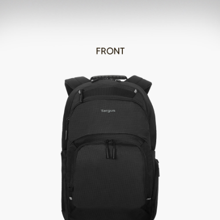
４．使用「AFTEE先享後付」時，將依據個別帳號之用戶狀況，依本公司即
時審查核予不同之上限額度；若仍有額度不足之情形，本公司將視審查結果
外島宅配
請求用戶進行身份認證。
每筆NT$200
５．嚴禁一人註冊多個帳號或使用他人資訊註冊。若發現惡意使用之情形，
恩沛科技股份有限公司將有權停止該用戶之使用額度並採取法律行動。
海外宅配
查看運費