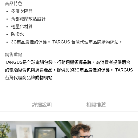
商品特色
6 期 0 利率 每期
NT$313
21家銀行
合作金庫商業銀行
第一商業銀行
多層次隔間
華南商業銀行
彰化商業銀行
合作金庫商業銀行
第一商業銀行
超商取貨付款
背部減壓散熱設計
上海商業儲蓄銀行
台北富邦商業銀行
華南商業銀行
彰化商業銀行
國泰世華商業銀行
兆豐國際商業銀行
輕量化材質
LINE Pay
上海商業儲蓄銀行
台北富邦商業銀行
臺灣中小企業銀行
台中商業銀行
防潑水
國泰世華商業銀行
兆豐國際商業銀行
匯豐（台灣）商業銀行
華泰商業銀行
Apple Pay
臺灣中小企業銀行
台中商業銀行
3C商品最佳的保護。 TARGUS 台灣代理商品牌購物網站。
聯邦商業銀行
遠東國際商業銀行
匯豐（台灣）商業銀行
華泰商業銀行
街口支付
元大商業銀行
永豐商業銀行
銷售重點
聯邦商業銀行
遠東國際商業銀行
玉山商業銀行
星展（台灣）商業銀行
元大商業銀行
永豐商業銀行
TARGUS是全球電腦包袋、行動週邊領導品牌。為消費者提供適合
悠遊付
台新國際商業銀行
中國信託商業銀行
玉山商業銀行
星展（台灣）商業銀行
的電腦後背包與週邊產品，提供您的3C商品最佳的保護。 TARGUS
台灣樂天信用卡公司
台新國際商業銀行
中國信託商業銀行
Google Pay
台灣代理商品牌購物網站。
台灣樂天信用卡公司
大哥付你分期
相關說明
【大哥付你分期使用說明】
AFTEE先享後付
詳細說明
相關推薦
1.本服務由台灣大哥大提供，台灣大哥大用戶可立即使用無須另外申請。
2.付款方式選擇「大哥付你分期」，訂單成立後會自動跳轉到大哥付的交易
相關說明
流程，驗證手機門號後，選擇欲分期的期數、繳款截止日，確認付款後即完
【關於「AFTEE先享後付」】
成交易。
ATM付款
AFTEE先享後付是「在收到商品之後才付款」的支付方式。 讓您購物簡單
3.實際核准額度、可分期數及費用金額請依後續交易確認頁面所載為準。
便利好安心！
4.訂單成立30分鐘內，如未前往確認交易或遇審核未通過，訂單將自動取
１．簡單：不需註冊會員、不需綁卡、不需儲值。