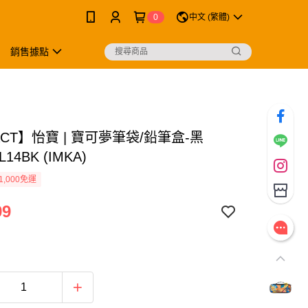
0
中文 (繁體)
銷售據點
ACT】怡寶 | 寶可夢筆袋/鉛筆盒-黑
L14BK (IMKA)
1,000免運
99