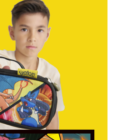
意付款使用「大哥付你分期」之契約關係目的，商店將以您的個人
否成功請以「AFTEE先享後付 」之結帳頁面顯示為準，若有關於
含姓名、電話或地址）提供予台灣大哥大進項蒐集、處理及利
功／繳費後需取消欲退款等相關疑問，請聯繫「AFTEE先享後
爾富取貨
公司與您本人進行分期帳單所需資料之確認、核對及更正。
援中心」
https://netprotections.freshdesk.com/support/home
0，滿NT$1,000(含以上)免運費
戶服務條款，請詳閱以下連結：
https://oppay.tw/userRule
項】
付款
恩沛科技股份有限公司提供之「AFTEE先享後付」服務完成之
依本服務之必要範圍內提供個人資料，並將交易相關給付款項請
0，滿NT$1,000(含以上)免運費
讓予恩沛科技股份有限公司。
個人資料處理事宜，請瀏覽以下網址：
1取貨
ee.tw/terms/#terms3
0，滿NT$1,000(含以上)免運費
年的使用者請事先徵得法定代理人或監護人之同意方可使用
E先享後付」，若未經同意申辦者引起之損失，本公司不負相關責
AFTEE先享後付」時，將依據個別帳號之用戶狀況，依本公司
0，滿NT$1,000(含以上)免運費
核予不同之上限額度；若仍有額度不足之情形，本公司將視審查
用戶進行身份認證。
一人註冊多個帳號或使用他人資訊註冊。若發現惡意使用之情
00
科技股份有限公司將有權停止該用戶之使用額度並採取法律行