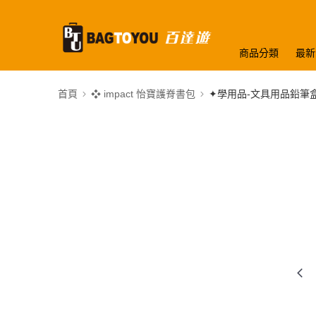
商品分類
最新
首頁
❖ impact 怡寶護脊書包
✦學用品-文具用品鉛筆