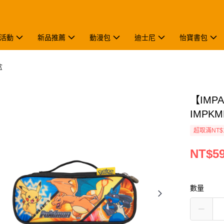
活動
新品推薦
動漫包
迪士尼
怡寶書包
盒
【IMP
IMPKM
超取滿NT$
NT$5
數量