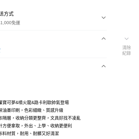
送方式
1,000免運
清除
次付款
寶
紀錄
期付款
0 利率 每期
NT$199
21家銀行
0 利率 每期
NT$99
21家銀行
庫商業銀行
第一商業銀行
業銀行
彰化商業銀行
庫商業銀行
第一商業銀行
付款
業儲蓄銀行
台北富邦商業銀行
業銀行
彰化商業銀行
華商業銀行
兆豐國際商業銀行
權寶可夢&噴火龍&路卡利歐帥氣登場
業儲蓄銀行
台北富邦商業銀行
小企業銀行
台中商業銀行
保油墨印刷，色彩細緻、質感升級
華商業銀行
兆豐國際商業銀行
台灣）商業銀行
華泰商業銀行
小企業銀行
台中商業銀行
布隔層，收納分類更整齊，文具好找不凌亂
業銀行
遠東國際商業銀行
台灣）商業銀行
華泰商業銀行
計方便拿取，外出、上學、收納更便利
業銀行
永豐商業銀行
業銀行
遠東國際商業銀行
布料材質，耐用、耐髒又好清潔
業銀行
星展（台灣）商業銀行
業銀行
永豐商業銀行