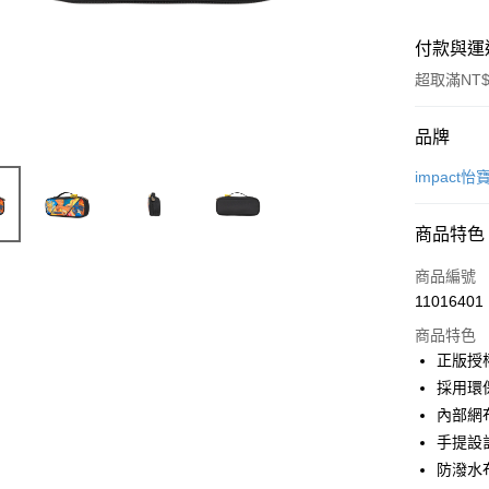
付款與運
超取滿NT$
付款方式
品牌
信用卡一
impact怡
信用卡分
商品特色
3 期 
商品編號
6 期 
合作金
11016401
華南商
合作金
超商取貨
上海商
商品特色
華南商
國泰世
正版授
LINE Pay
上海商
臺灣中
採用環
國泰世
匯豐（
Apple Pay
臺灣中
內部網
聯邦商
匯豐（
手提設
街口支付
元大商
聯邦商
防潑水
玉山商
元大商
悠遊付