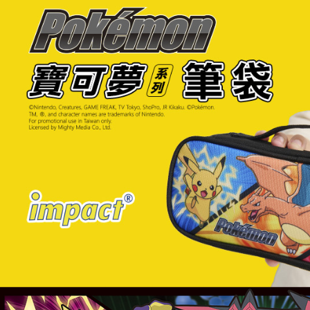
2.基於同
※ 交易是
資料（包
是否繳費成
付款後萊
用，由本
付客戶支
每筆NT$8
3.完整用
【注意事
7-11取貨
１．透過由
交易，需
每筆NT$8
求債權轉
２．關於
付款後7-1
https://aft
每筆NT$8
３．未成
「AFTE
宅配
任。
４．使用「
每筆NT$8
即時審查
結果請求
外島宅配
５．嚴禁
每筆NT$2
形，恩沛
動。