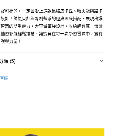
際商業銀行
中國信託商業銀行
業銀行
星展（台灣）商業銀行
天信用卡公司
際商業銀行
中國信託商業銀行
y
系寶可夢的，一定會愛上這款集結皮卡丘、噴火龍與路卡
天信用卡公司
袋設計！帥氣火紅與冷冽藍系的經典黑底搭配，展現出爆
分期
著智慧的雙重魅力。大容量筆袋設計，收納超有感，無論
是補習都能輕鬆攜帶。讓寶貝在每一次學習冒險中，擁有
你分期使用說明】
享後付
由台灣大哥大提供，台灣大哥大用戶可立即使用無須另外申請。
守護與力量！
式選擇「大哥付你分期」，訂單成立後會自動跳轉到大哥付的交易
證手機門號後，選擇欲分期的期數、繳款截止日，確認付款後即
FTEE先享後付」】
。
先享後付是「在收到商品之後才付款」的支付方式。 讓您購物簡單
類 (5)
准額度、可分期數及費用金額請依後續交易確認頁面所載為準。
心！
立30分鐘內，如未前往確認交易或遇審核未通過，訂單將自動取
：不需註冊會員、不需綁卡、不需儲值。
ct 怡寶護脊書包
✦學用品-文具用品鉛筆盒
「轉專審核」未通過狀況，表示未達大哥付你分期系統評分，恕
：只要手機號碼，簡訊認證，即可結帳。
客服
評估內容。
：先確認商品／服務後，再付款。
ct 怡寶兒童包袋
★寶可夢-皮卡丘系列
式說明】
付款
項不併入電信帳單，「大哥付你分期」於每月結算日後寄送繳費提
EE先享後付」結帳流程】
ct 怡寶兒童包袋
✦學用品-文具用品鉛筆盒
0，滿NT$1,000(含以上)免運費
方式選擇「AFTEE先享後付」後，將跳轉至「AFTEE先享後
訊連結打開帳單後，可選擇「超商條碼／台灣大直營門市／銀行轉
頁面，進行簡訊認證並確認金額後，即可完成結帳。
ct 怡寶護脊書包
★寶可夢大集合系列
付／iPASS MONEY」等通路繳費。
家取貨
成立數日內，您將收到繳費通知簡訊。
費通知簡訊後14天內，點擊此簡訊中的連結，可透過四大超商
包∣書包
筆袋｜鉛筆盒
0，滿NT$1,000(含以上)免運費
項】
網路銀行／等多元方式進行付款，方視為交易完成。
係由「台灣大哥大股份有限公司」（以下簡稱本公司）所提供，讓
：結帳手續完成當下不需立刻繳費，但若您需要取消訂單，請聯
貨付款
易時，得透過本服務購買商品或服務，並由商店將買賣／分期付
的店家。未經商家同意取消之訂單仍視為有效，需透過AFTEE
金債權讓與本公司後，依約使用本公司帳單繳交帳款。
繳納相關費用。
0，滿NT$1,000(含以上)免運費