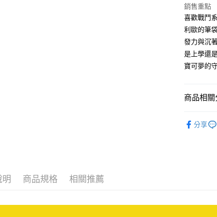
台新國
玉山商
銷售重點
台灣樂
台新國
Google Pa
喜歡戰鬥
台灣樂
利歐的筆
大哥付你
發力與沉
相關說明
是上學還
【大哥付
AFTEE先
1.本服務
寶可夢的
2.付款方
相關說明
流程，驗
【關於「A
ATM付款
完成交易
AFTEE
商品相關分
3.實際核
便利好安
4.訂單成
１．簡單
❖ impa
消。如遇
２．便利
運送方式
分享
無法說明
３．安心
❖ impa
【繳款方
全家取貨
1.分期款
【「AFT
❖ impa
醒簡訊。
每筆NT$8
１．於結帳
2.透過簡
付」結帳
❖ impa
帳／街口支
付款後全
２．訂單
說明
商品規格
相關推薦
３．收到繳
⫸兒童背
每筆NT$8
【注意事
／ATM／
1.本服務
※ 請注意
萊爾富取
用戶於交
絡購買商品
款買賣價
先享後付
每筆NT$8