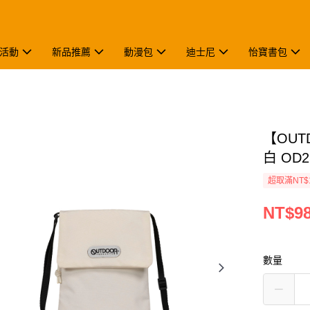
活動
新品推薦
動漫包
迪士尼
怡寶書包
【OU
白 OD2
超取滿NT$
NT$9
數量