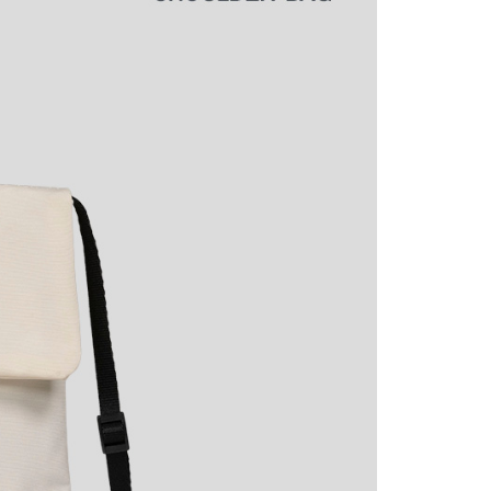
意付款使用「大哥付你分期」之契約關係目的，商店將以您的個人
否成功請以「AFTEE先享後付 」之結帳頁面顯示為準，若有關於
含姓名、電話或地址）提供予台灣大哥大進項蒐集、處理及利
功／繳費後需取消欲退款等相關疑問，請聯繫「AFTEE先享後
爾富取貨
公司與您本人進行分期帳單所需資料之確認、核對及更正。
援中心」
https://netprotections.freshdesk.com/support/home
0，滿NT$1,000(含以上)免運費
戶服務條款，請詳閱以下連結：
https://oppay.tw/userRule
項】
付款
恩沛科技股份有限公司提供之「AFTEE先享後付」服務完成之
依本服務之必要範圍內提供個人資料，並將交易相關給付款項請
0，滿NT$1,000(含以上)免運費
讓予恩沛科技股份有限公司。
個人資料處理事宜，請瀏覽以下網址：
1取貨
ee.tw/terms/#terms3
0，滿NT$1,000(含以上)免運費
年的使用者請事先徵得法定代理人或監護人之同意方可使用
E先享後付」，若未經同意申辦者引起之損失，本公司不負相關責
AFTEE先享後付」時，將依據個別帳號之用戶狀況，依本公司
0，滿NT$1,000(含以上)免運費
核予不同之上限額度；若仍有額度不足之情形，本公司將視審查
用戶進行身份認證。
一人註冊多個帳號或使用他人資訊註冊。若發現惡意使用之情
00
科技股份有限公司將有權停止該用戶之使用額度並採取法律行
查看運費