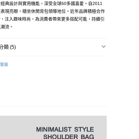
際商業銀行
中國信託商業銀行
經典設計與實用機能，深受全球60多國喜愛。自2011
業銀行
星展（台灣）商業銀行
天信用卡公司
際商業銀行
中國信託商業銀行
y
來表現亮眼，穩坐休閒背包領導地位。近年品牌積極合作
天信用卡公司
P，注入趣味時尚，為消費者帶來更多搭配可能，持續引
分期
包潮流。
你分期使用說明】
享後付
由台灣大哥大提供，台灣大哥大用戶可立即使用無須另外申請。
類 (5)
式選擇「大哥付你分期」，訂單成立後會自動跳轉到大哥付的交易
證手機門號後，選擇欲分期的期數、繳款截止日，確認付款後即
FTEE先享後付」】
。
OOR 流行休閒包
側背包
先享後付是「在收到商品之後才付款」的支付方式。 讓您購物簡單
准額度、可分期數及費用金額請依後續交易確認頁面所載為準。
客服
心！
立30分鐘內，如未前往確認交易或遇審核未通過，訂單將自動取
：不需註冊會員、不需綁卡、不需儲值。
「轉專審核」未通過狀況，表示未達大哥付你分期系統評分，恕
：只要手機號碼，簡訊認證，即可結帳。
OOR 流行休閒包
極簡風尚★系列包款
評估內容。
：先確認商品／服務後，再付款。
式說明】
付款
｜現在！說走就走！
●隨身小包
項不併入電信帳單，「大哥付你分期」於每月結算日後寄送繳費提
EE先享後付」結帳流程】
0，滿NT$1,000(含以上)免運費
方式選擇「AFTEE先享後付」後，將跳轉至「AFTEE先享後
精選推薦
斜背小包｜Mini Crossbody
訊連結打開帳單後，可選擇「超商條碼／台灣大直營門市／銀行轉
頁面，進行簡訊認證並確認金額後，即可完成結帳。
付／iPASS MONEY」等通路繳費。
家取貨
成立數日內，您將收到繳費通知簡訊。
費通知簡訊後14天內，點擊此簡訊中的連結，可透過四大超商
0，滿NT$1,000(含以上)免運費
項】
網路銀行／等多元方式進行付款，方視為交易完成。
係由「台灣大哥大股份有限公司」（以下簡稱本公司）所提供，讓
：結帳手續完成當下不需立刻繳費，但若您需要取消訂單，請聯
貨付款
易時，得透過本服務購買商品或服務，並由商店將買賣／分期付
的店家。未經商家同意取消之訂單仍視為有效，需透過AFTEE
金債權讓與本公司後，依約使用本公司帳單繳交帳款。
繳納相關費用。
0，滿NT$1,000(含以上)免運費