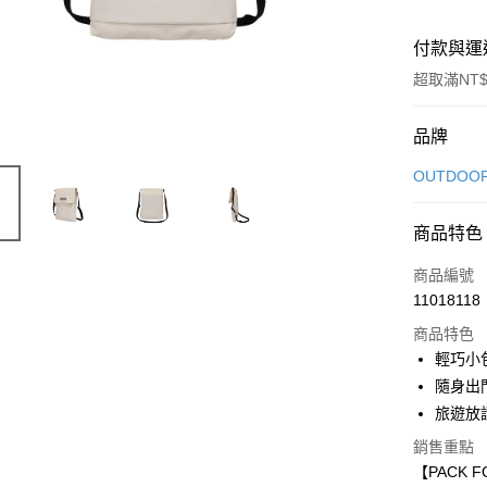
付款與運
超取滿NT$
付款方式
品牌
信用卡一
OUTDOO
信用卡分
商品特色
3 期 
商品編號
6 期 
合作金
11018118
華南商
合作金
超商取貨
上海商
商品特色
華南商
國泰世
輕巧小
LINE Pay
上海商
臺灣中
隨身出
國泰世
匯豐（
Apple Pay
臺灣中
旅遊放
聯邦商
匯豐（
街口支付
元大商
銷售重點
聯邦商
玉山商
【PACK 
元大商
悠遊付