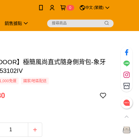
0
中文 (繁體)
銷售據點
TDOOR】極簡風尚直式隨身側背包-象牙
53102IV
1,000免運
國家/地區配送
80