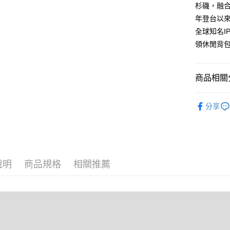
台新國
杉磯，融合
玉山商
台灣樂
台新國
Google Pa
年登台以
台灣樂
全球知名I
大哥付你
領休閒背
相關說明
【大哥付
AFTEE先
1.本服務
商品相關分
2.付款方
相關說明
流程，驗
【關於「A
ATM付款
完成交易
❖ OUTD
AFTEE
3.實際核
分享
便利好安
⫸側背包
4.訂單成
１．簡單
消。如遇
２．便利
運送方式
❖ OUTD
無法說明
３．安心
【繳款方
全家取貨
旅行選品
1.分期款
【「AFT
醒簡訊。
每筆NT$8
１．於結帳
說明
商品規格
相關推薦
男性包款
2.透過簡
付」結帳
帳／街口支
付款後全
２．訂單
３．收到繳
每筆NT$8
【注意事
／ATM／
1.本服務
※ 請注意
萊爾富取
用戶於交
絡購買商品
款買賣價
先享後付
每筆NT$8