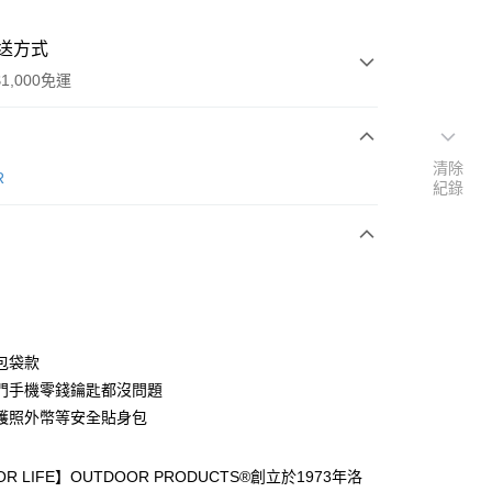
送方式
1,000免運
清除
次付款
R
紀錄
期付款
0 利率 每期
NT$326
21家銀行
0 利率 每期
NT$163
21家銀行
庫商業銀行
第一商業銀行
業銀行
彰化商業銀行
庫商業銀行
第一商業銀行
付款
業儲蓄銀行
台北富邦商業銀行
業銀行
彰化商業銀行
華商業銀行
兆豐國際商業銀行
包袋款
業儲蓄銀行
台北富邦商業銀行
小企業銀行
台中商業銀行
門手機零錢鑰匙都沒問題
華商業銀行
兆豐國際商業銀行
台灣）商業銀行
華泰商業銀行
小企業銀行
台中商業銀行
護照外幣等安全貼身包
業銀行
遠東國際商業銀行
台灣）商業銀行
華泰商業銀行
業銀行
永豐商業銀行
業銀行
遠東國際商業銀行
業銀行
星展（台灣）商業銀行
FOR LIFE】OUTDOOR PRODUCTS®創立於1973年洛
業銀行
永豐商業銀行