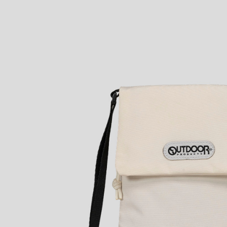
2.基於同
※ 交易是
資料（包
是否繳費成
付款後萊
用，由本
付客戶支
每筆NT$8
3.完整用
【注意事
7-11取貨
１．透過由
交易，需
每筆NT$8
求債權轉
２．關於
付款後7-1
https://aft
每筆NT$8
３．未成
「AFTE
宅配
任。
４．使用「
每筆NT$8
即時審查
結果請求
外島宅配
５．嚴禁
每筆NT$2
形，恩沛
動。
海外宅配