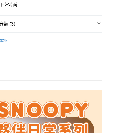
業銀行
星展（台灣）商業銀行
業銀行
永豐商業銀行
日常時尚!
際商業銀行
中國信託商業銀行
業銀行
星展（台灣）商業銀行
天信用卡公司
際商業銀行
中國信託商業銀行
y
天信用卡公司
類 (3)
分期
PY 史努比授權系列
★【新品】史努比夥伴日常系列
你分期使用說明】
客服
享後付
由台灣大哥大提供，台灣大哥大用戶可立即使用無須另外申請。
式選擇「大哥付你分期」，訂單成立後會自動跳轉到大哥付的交易
PY 史努比授權系列
後背包
證手機門號後，選擇欲分期的期數、繳款截止日，確認付款後即
FTEE先享後付」】
。
先享後付是「在收到商品之後才付款」的支付方式。 讓您購物簡單
准額度、可分期數及費用金額請依後續交易確認頁面所載為準。
心！
立30分鐘內，如未前往確認交易或遇審核未通過，訂單將自動取
：不需註冊會員、不需綁卡、不需儲值。
「轉專審核」未通過狀況，表示未達大哥付你分期系統評分，恕
：只要手機號碼，簡訊認證，即可結帳。
評估內容。
：先確認商品／服務後，再付款。
式說明】
付款
項不併入電信帳單，「大哥付你分期」於每月結算日後寄送繳費提
EE先享後付」結帳流程】
0，滿NT$1,000(含以上)免運費
方式選擇「AFTEE先享後付」後，將跳轉至「AFTEE先享後
訊連結打開帳單後，可選擇「超商條碼／台灣大直營門市／銀行轉
頁面，進行簡訊認證並確認金額後，即可完成結帳。
付／iPASS MONEY」等通路繳費。
家取貨
成立數日內，您將收到繳費通知簡訊。
費通知簡訊後14天內，點擊此簡訊中的連結，可透過四大超商
0，滿NT$1,000(含以上)免運費
項】
網路銀行／等多元方式進行付款，方視為交易完成。
係由「台灣大哥大股份有限公司」（以下簡稱本公司）所提供，讓
：結帳手續完成當下不需立刻繳費，但若您需要取消訂單，請聯
貨付款
易時，得透過本服務購買商品或服務，並由商店將買賣／分期付
的店家。未經商家同意取消之訂單仍視為有效，需透過AFTEE