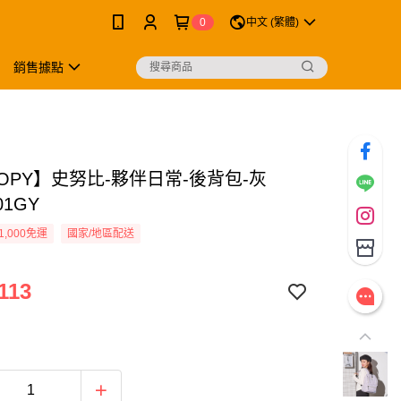
0
中文 (繁體)
銷售據點
OPY】史努比-夥伴日常-後背包-灰
01GY
1,000免運
國家/地區配送
113