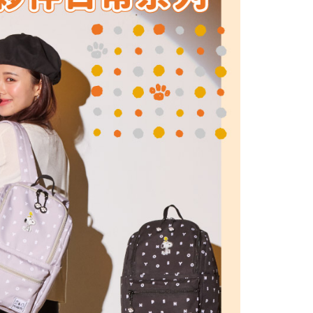
金債權讓與本公司後，依約使用本公司帳單繳交帳款。
繳納相關費用。
0，滿NT$1,000(含以上)免運費
意付款使用「大哥付你分期」之契約關係目的，商店將以您的個人
否成功請以「AFTEE先享後付 」之結帳頁面顯示為準，若有關於
含姓名、電話或地址）提供予台灣大哥大進項蒐集、處理及利
功／繳費後需取消欲退款等相關疑問，請聯繫「AFTEE先享後
爾富取貨
公司與您本人進行分期帳單所需資料之確認、核對及更正。
援中心」
https://netprotections.freshdesk.com/support/home
0，滿NT$1,000(含以上)免運費
戶服務條款，請詳閱以下連結：
https://oppay.tw/userRule
項】
付款
恩沛科技股份有限公司提供之「AFTEE先享後付」服務完成之
依本服務之必要範圍內提供個人資料，並將交易相關給付款項請
0，滿NT$1,000(含以上)免運費
讓予恩沛科技股份有限公司。
個人資料處理事宜，請瀏覽以下網址：
1取貨
ee.tw/terms/#terms3
0，滿NT$1,000(含以上)免運費
年的使用者請事先徵得法定代理人或監護人之同意方可使用
E先享後付」，若未經同意申辦者引起之損失，本公司不負相關責
AFTEE先享後付」時，將依據個別帳號之用戶狀況，依本公司
0，滿NT$1,000(含以上)免運費
核予不同之上限額度；若仍有額度不足之情形，本公司將視審查
用戶進行身份認證。
一人註冊多個帳號或使用他人資訊註冊。若發現惡意使用之情
00
科技股份有限公司將有權停止該用戶之使用額度並採取法律行
查看運費