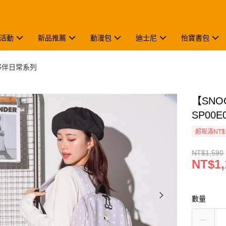
活動
新品推薦
動漫包
迪士尼
怡寶書包
夥伴日常系列
【SNO
SP00E
超取滿NT$
NT$1,590
NT$1,
數量