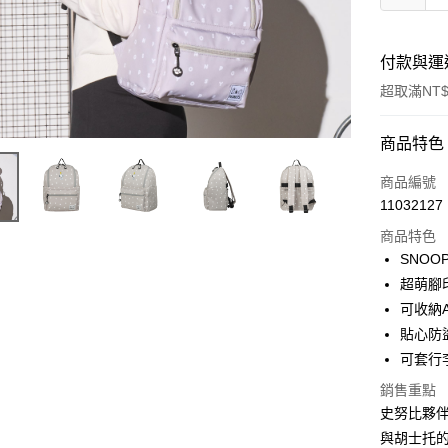
付款與運
超取滿NT$
付款方式
商品特色
信用卡一
商品編號
11032127
信用卡分
商品特色
3 期 
SNO
6 期 
合作金
超萌腳
華南商
可收納
合作金
超商取貨
上海商
華南商
貼心防
國泰世
LINE Pay
上海商
可套行
臺灣中
國泰世
匯豐（
Apple Pay
銷售重點
臺灣中
聯邦商
史努比夥伴
匯豐（
街口支付
元大商
聯邦商
與胡士托