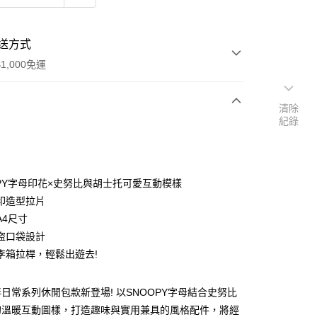
送方式
1,000免運
清除
紀錄
次付款
期付款
0 利率 每期
NT$371
21家銀行
OPY字母印花×史努比與胡士托可愛互動模樣
0 利率 每期
NT$185
21家銀行
庫商業銀行
第一商業銀行
印造型拉片
業銀行
彰化商業銀行
A4尺寸
庫商業銀行
第一商業銀行
付款
業儲蓄銀行
台北富邦商業銀行
業銀行
彰化商業銀行
盜口袋設計
華商業銀行
兆豐國際商業銀行
業儲蓄銀行
台北富邦商業銀行
李箱拉桿，輕鬆出遊去!
小企業銀行
台中商業銀行
華商業銀行
兆豐國際商業銀行
台灣）商業銀行
華泰商業銀行
小企業銀行
台中商業銀行
業銀行
遠東國際商業銀行
日常系列休閒包款新登場! 以SNOOPY字母結合史努比
台灣）商業銀行
華泰商業銀行
業銀行
永豐商業銀行
業銀行
遠東國際商業銀行
的溫暖互動圖樣，打造趣味與實用兼具的風格配件，將經