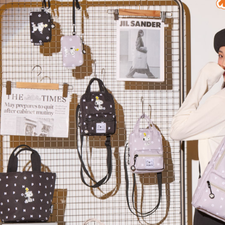
款買賣價
先享後付
每筆NT$8
2.基於同
※ 交易是
資料（包
是否繳費成
付款後萊
用，由本
付客戶支
每筆NT$8
3.完整用
【注意事
7-11取貨
１．透過由
交易，需
每筆NT$8
求債權轉
２．關於
付款後7-1
https://aft
每筆NT$8
３．未成
「AFTE
宅配
任。
４．使用「
每筆NT$8
即時審查
結果請求
外島宅配
５．嚴禁
每筆NT$2
形，恩沛
動。
海外宅配