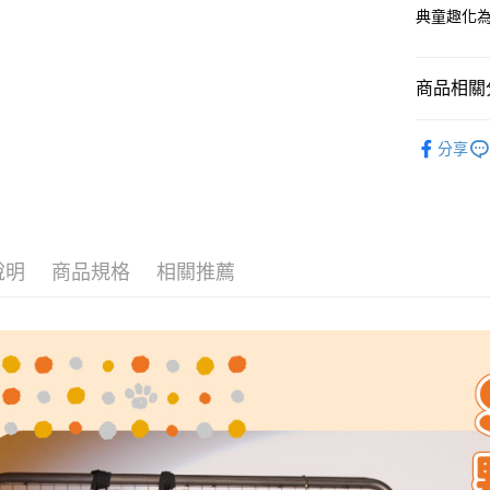
玉山商
元大商
悠遊付
典童趣化為
台新國
玉山商
台灣樂
台新國
Google Pa
台灣樂
商品相關分
大哥付你
相關說明
❚ SNOO
【大哥付
分享
AFTEE先
1.本服務
⫸後背包
2.付款方
相關說明
❚ SNOO
流程，驗
【關於「A
ATM付款
完成交易
AFTEE
3.實際核
便利好安
4.訂單成
１．簡單
說明
商品規格
相關推薦
消。如遇
２．便利
運送方式
無法說明
３．安心
【繳款方
全家取貨
1.分期款
【「AFT
醒簡訊。
每筆NT$8
１．於結帳
2.透過簡
付」結帳
帳／街口支
付款後全
２．訂單
３．收到繳
每筆NT$8
【注意事
／ATM／
1.本服務
※ 請注意
萊爾富取
用戶於交
絡購買商品