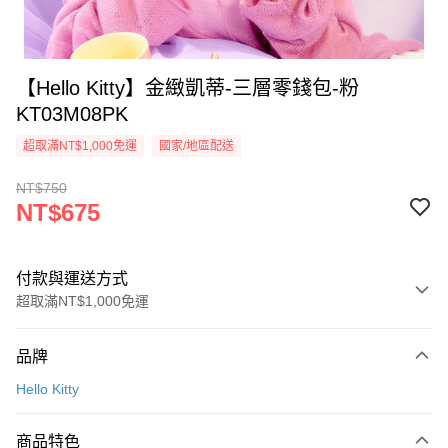
【Hello Kitty】金緻凱蒂-三層零錢包-粉
KT03M08PK
超取滿NT$1,000免運
國家/地區配送
NT$750
NT$675
付款與運送方式
超取滿NT$1,000免運
付款方式
品牌
信用卡一次付款
Hello Kitty
信用卡分期付款
3 期 0 利率 每期
NT$225
21家銀行
商品特色