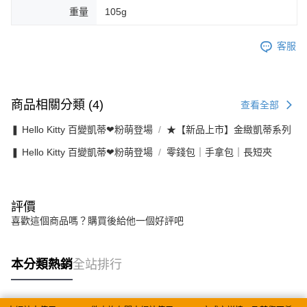
重量
105g
客服
商品相關分類 (4)
查看全部
❚ Hello Kitty 百變凱蒂❤粉萌登場
★【新品上市】金緻凱蒂系列
❚ Hello Kitty 百變凱蒂❤粉萌登場
零錢包｜手拿包｜長短夾
評價
喜歡這個商品嗎？購買後給他一個好評吧
本分類熱銷
全站排行