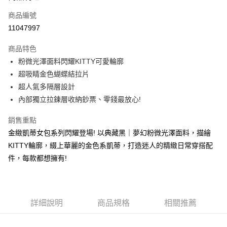
6 期 0 利率 每期
NT$112
21家銀行
合作金庫商業銀行
第一商業銀行
商品編號
華南商業銀行
彰化商業銀行
合作金庫商業銀行
第一商業銀行
11047997
超商取貨付款
上海商業儲蓄銀行
台北富邦商業銀行
華南商業銀行
彰化商業銀行
國泰世華商業銀行
兆豐國際商業銀行
LINE Pay
上海商業儲蓄銀行
台北富邦商業銀行
商品特色
臺灣中小企業銀行
台中商業銀行
國泰世華商業銀行
兆豐國際商業銀行
粉微光澤面料閃耀KITTY可愛輪廓
匯豐（台灣）商業銀行
華泰商業銀行
Apple Pay
臺灣中小企業銀行
台中商業銀行
超吸睛金色蝴蝶結拉片
聯邦商業銀行
遠東國際商業銀行
匯豐（台灣）商業銀行
華泰商業銀行
街口支付
元大商業銀行
永豐商業銀行
超人氣多隔層設計
聯邦商業銀行
遠東國際商業銀行
玉山商業銀行
星展（台灣）商業銀行
內部獨立拉鍊層收納鈔票、零錢最放心!
元大商業銀行
永豐商業銀行
悠遊付
台新國際商業銀行
中國信託商業銀行
玉山商業銀行
星展（台灣）商業銀行
台灣樂天信用卡公司
銷售重點
台新國際商業銀行
中國信託商業銀行
Google Pay
台灣樂天信用卡公司
金緻凱蒂女包系列閃耀登場! 以典藏黑｜夢幻粉微光澤面料，描繪
大哥付你分期
KITTY輪廓，綴上華麗的金色系凱蒂，打造迷人的精緻日常穿搭配
相關說明
件，每款都想擁有!
【大哥付你分期使用說明】
AFTEE先享後付
1.本服務由台灣大哥大提供，台灣大哥大用戶可立即使用無須另外申請。
2.付款方式選擇「大哥付你分期」，訂單成立後會自動跳轉到大哥付的交易
相關說明
流程，驗證手機門號後，選擇欲分期的期數、繳款截止日，確認付款後即完
【關於「AFTEE先享後付」】
成交易。
詳細說明
商品規格
相關推薦
ATM付款
AFTEE先享後付是「在收到商品之後才付款」的支付方式。 讓您購物簡單
3.實際核准額度、可分期數及費用金額請依後續交易確認頁面所載為準。
便利好安心！
4.訂單成立30分鐘內，如未前往確認交易或遇審核未通過，訂單將自動取
１．簡單：不需註冊會員、不需綁卡、不需儲值。