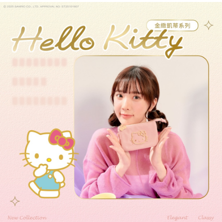
運送方式
消。如遇「轉專審核」未通過狀況，表示未達大哥付你分期系統評分，恕無
２．便利：只要手機號碼，簡訊認證，即可結帳。
法說明評估內容。
３．安心：先確認商品／服務後，再付款。
全家取貨付款
【繳款方式說明】
1.分期款項不併入電信帳單，「大哥付你分期」於每月結算日後寄送繳費提
每筆NT$80，滿NT$1,000(含以上)免運費
【「AFTEE先享後付」結帳流程】
醒簡訊。
１．於結帳方式選擇「AFTEE先享後付」後，將跳轉至「AFTEE先享後付」
2.透過簡訊連結打開帳單後，可選擇「超商條碼／台灣大直營門市／銀行轉
付款後全家取貨
結帳頁面，進行簡訊認證並確認金額後，即可完成結帳。
帳／街口支付／iPASS MONEY」等通路繳費。
２．訂單成立數日內，您將收到繳費通知簡訊。
每筆NT$80，滿NT$1,000(含以上)免運費
３．收到繳費通知簡訊後14天內，點擊此簡訊中的連結，可透過四大超商／
【注意事項】
ATM／網路銀行／等多元方式進行付款，方視為交易完成。
萊爾富取貨付款
1.本服務係由「台灣大哥大股份有限公司」（以下簡稱本公司）所提供，讓
※ 請注意：結帳手續完成當下不需立刻繳費，但若您需要取消訂單，請聯絡
用戶於交易時，得透過本服務購買商品或服務，並由商店將買賣／分期付款
每筆NT$80，滿NT$1,000(含以上)免運費
購買商品的店家。未經商家同意取消之訂單仍視為有效，需透過AFTEE先享
買賣價金債權讓與本公司後，依約使用本公司帳單繳交帳款。
後付繳納相關費用。
2.基於同意付款使用「大哥付你分期」之契約關係目的，商店將以您的個人
付款後萊爾富取貨
※ 交易是否成功請以「AFTEE先享後付 」之結帳頁面顯示為準，若有關於
資料（包含姓名、電話或地址）提供予台灣大哥大進項蒐集、處理及利用，
是否繳費成功／繳費後需取消欲退款等相關疑問，請聯繫「AFTEE先享後付
每筆NT$80，滿NT$1,000(含以上)免運費
由本公司與您本人進行分期帳單所需資料之確認、核對及更正。
客戶支援中心」
https://netprotections.freshdesk.com/support/home
3.完整用戶服務條款，請詳閱以下連結：
https://oppay.tw/userRule
7-11取貨付款
【注意事項】
１．透過由恩沛科技股份有限公司提供之「AFTEE先享後付」服務完成之交
每筆NT$80，滿NT$1,000(含以上)免運費
易，需依本服務之必要範圍內提供個人資料，並將交易相關給付款項請求債
權轉讓予恩沛科技股份有限公司。
付款後7-11取貨
２．關於個人資料處理事宜，請瀏覽以下網址：
每筆NT$80，滿NT$1,000(含以上)免運費
https://aftee.tw/terms/#terms3
３．未成年的使用者請事先徵得法定代理人或監護人之同意方可使用
宅配
「AFTEE先享後付」，若未經同意申辦者引起之損失，本公司不負相關責
任。
每筆NT$80，滿NT$1,000(含以上)免運費