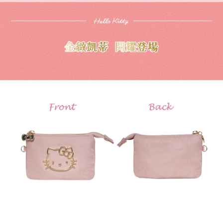
４．使用「AFTEE先享後付」時，將依據個別帳號之用戶狀況，依本公司即
時審查核予不同之上限額度；若仍有額度不足之情形，本公司將視審查結果
外島宅配
請求用戶進行身份認證。
每筆NT$200
５．嚴禁一人註冊多個帳號或使用他人資訊註冊。若發現惡意使用之情形，
恩沛科技股份有限公司將有權停止該用戶之使用額度並採取法律行動。
海外宅配
查看運費