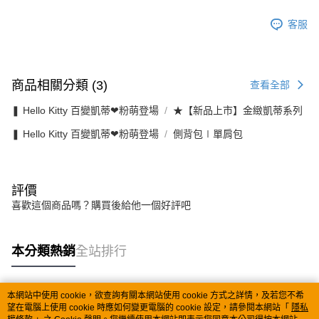
客服
商品相關分類 (3)
查看全部
❚ Hello Kitty 百變凱蒂❤粉萌登場
★【新品上市】金緻凱蒂系列
❚ Hello Kitty 百變凱蒂❤粉萌登場
側背包∣單肩包
評價
喜歡這個商品嗎？購買後給他一個好評吧
本分類熱銷
全站排行
本網站中使用 cookie，欲查詢有關本網站使用 cookie 方式之詳情，及若您不希
熱門標籤
望在電腦上使用 cookie 時應如何變更電腦的 cookie 設定，請參閱本網站「
隱私