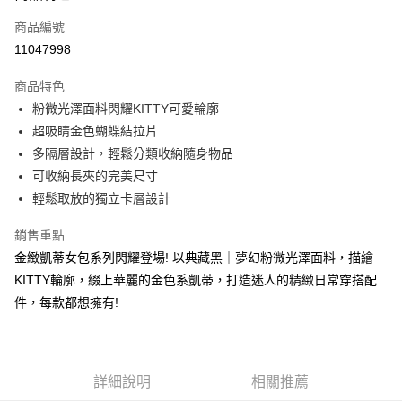
6 期 0 利率 每期
NT$292
21家銀行
合作金庫商業銀行
第一商業銀行
商品編號
華南商業銀行
彰化商業銀行
合作金庫商業銀行
第一商業銀行
11047998
LINE Pay
上海商業儲蓄銀行
台北富邦商業銀行
華南商業銀行
彰化商業銀行
國泰世華商業銀行
兆豐國際商業銀行
Apple Pay
上海商業儲蓄銀行
台北富邦商業銀行
商品特色
臺灣中小企業銀行
台中商業銀行
國泰世華商業銀行
兆豐國際商業銀行
粉微光澤面料閃耀KITTY可愛輪廓
匯豐（台灣）商業銀行
華泰商業銀行
街口支付
臺灣中小企業銀行
台中商業銀行
超吸睛金色蝴蝶結拉片
聯邦商業銀行
遠東國際商業銀行
匯豐（台灣）商業銀行
華泰商業銀行
悠遊付
元大商業銀行
永豐商業銀行
多隔層設計，輕鬆分類收納隨身物品
聯邦商業銀行
遠東國際商業銀行
玉山商業銀行
星展（台灣）商業銀行
可收納長夾的完美尺寸
元大商業銀行
永豐商業銀行
Google Pay
台新國際商業銀行
中國信託商業銀行
玉山商業銀行
星展（台灣）商業銀行
輕鬆取放的獨立卡層設計
台灣樂天信用卡公司
台新國際商業銀行
中國信託商業銀行
大哥付你分期
台灣樂天信用卡公司
銷售重點
相關說明
金緻凱蒂女包系列閃耀登場! 以典藏黑｜夢幻粉微光澤面料，描繪
【大哥付你分期使用說明】
AFTEE先享後付
1.本服務由台灣大哥大提供，台灣大哥大用戶可立即使用無須另外申請。
KITTY輪廓，綴上華麗的金色系凱蒂，打造迷人的精緻日常穿搭配
2.付款方式選擇「大哥付你分期」，訂單成立後會自動跳轉到大哥付的交易
相關說明
件，每款都想擁有!
流程，驗證手機門號後，選擇欲分期的期數、繳款截止日，確認付款後即完
【關於「AFTEE先享後付」】
成交易。
ATM付款
AFTEE先享後付是「在收到商品之後才付款」的支付方式。 讓您購物簡單
3.實際核准額度、可分期數及費用金額請依後續交易確認頁面所載為準。
便利好安心！
4.訂單成立30分鐘內，如未前往確認交易或遇審核未通過，訂單將自動取
１．簡單：不需註冊會員、不需綁卡、不需儲值。
運送方式
消。如遇「轉專審核」未通過狀況，表示未達大哥付你分期系統評分，恕無
２．便利：只要手機號碼，簡訊認證，即可結帳。
詳細說明
相關推薦
法說明評估內容。
３．安心：先確認商品／服務後，再付款。
宅配