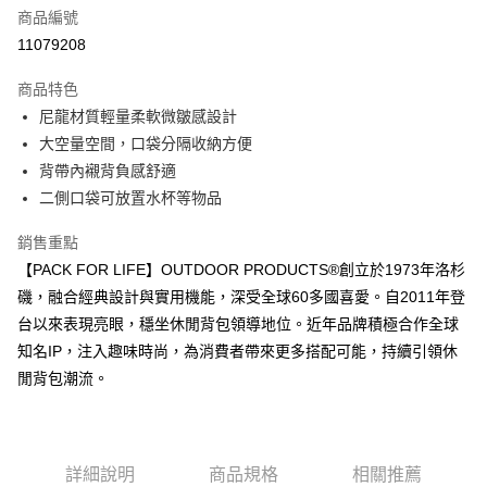
6 期 0 利率 每期
NT$313
21家銀行
合作金庫商業銀行
第一商業銀行
商品編號
華南商業銀行
彰化商業銀行
合作金庫商業銀行
第一商業銀行
11079208
超商取貨付款
上海商業儲蓄銀行
台北富邦商業銀行
華南商業銀行
彰化商業銀行
國泰世華商業銀行
兆豐國際商業銀行
LINE Pay
上海商業儲蓄銀行
台北富邦商業銀行
商品特色
臺灣中小企業銀行
台中商業銀行
國泰世華商業銀行
兆豐國際商業銀行
尼龍材質輕量柔軟微皺感設計
匯豐（台灣）商業銀行
華泰商業銀行
Apple Pay
臺灣中小企業銀行
台中商業銀行
大空量空間，口袋分隔收納方便
聯邦商業銀行
遠東國際商業銀行
匯豐（台灣）商業銀行
華泰商業銀行
街口支付
元大商業銀行
永豐商業銀行
背帶內襯背負感舒適
聯邦商業銀行
遠東國際商業銀行
玉山商業銀行
星展（台灣）商業銀行
二側口袋可放置水杯等物品
元大商業銀行
永豐商業銀行
悠遊付
台新國際商業銀行
中國信託商業銀行
玉山商業銀行
星展（台灣）商業銀行
台灣樂天信用卡公司
銷售重點
台新國際商業銀行
中國信託商業銀行
Google Pay
台灣樂天信用卡公司
【PACK FOR LIFE】OUTDOOR PRODUCTS®創立於1973年洛杉
大哥付你分期
磯，融合經典設計與實用機能，深受全球60多國喜愛。自2011年登
相關說明
台以來表現亮眼，穩坐休閒背包領導地位。近年品牌積極合作全球
【大哥付你分期使用說明】
知名IP，注入趣味時尚，為消費者帶來更多搭配可能，持續引領休
AFTEE先享後付
1.本服務由台灣大哥大提供，台灣大哥大用戶可立即使用無須另外申請。
閒背包潮流。
2.付款方式選擇「大哥付你分期」，訂單成立後會自動跳轉到大哥付的交易
相關說明
流程，驗證手機門號後，選擇欲分期的期數、繳款截止日，確認付款後即完
【關於「AFTEE先享後付」】
成交易。
ATM付款
AFTEE先享後付是「在收到商品之後才付款」的支付方式。 讓您購物簡單
3.實際核准額度、可分期數及費用金額請依後續交易確認頁面所載為準。
便利好安心！
4.訂單成立30分鐘內，如未前往確認交易或遇審核未通過，訂單將自動取
１．簡單：不需註冊會員、不需綁卡、不需儲值。
詳細說明
商品規格
相關推薦
運送方式
消。如遇「轉專審核」未通過狀況，表示未達大哥付你分期系統評分，恕無
２．便利：只要手機號碼，簡訊認證，即可結帳。