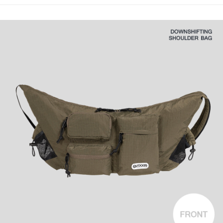
法說明評估內容。
３．安心：先確認商品／服務後，再付款。
全家取貨付款
【繳款方式說明】
1.分期款項不併入電信帳單，「大哥付你分期」於每月結算日後寄送繳費提
每筆NT$80，滿NT$1,000(含以上)免運費
【「AFTEE先享後付」結帳流程】
醒簡訊。
１．於結帳方式選擇「AFTEE先享後付」後，將跳轉至「AFTEE先享後付」
2.透過簡訊連結打開帳單後，可選擇「超商條碼／台灣大直營門市／銀行轉
付款後全家取貨
結帳頁面，進行簡訊認證並確認金額後，即可完成結帳。
帳／街口支付／iPASS MONEY」等通路繳費。
２．訂單成立數日內，您將收到繳費通知簡訊。
每筆NT$80，滿NT$1,000(含以上)免運費
３．收到繳費通知簡訊後14天內，點擊此簡訊中的連結，可透過四大超商／
【注意事項】
ATM／網路銀行／等多元方式進行付款，方視為交易完成。
萊爾富取貨付款
1.本服務係由「台灣大哥大股份有限公司」（以下簡稱本公司）所提供，讓
※ 請注意：結帳手續完成當下不需立刻繳費，但若您需要取消訂單，請聯絡
用戶於交易時，得透過本服務購買商品或服務，並由商店將買賣／分期付款
每筆NT$80，滿NT$1,000(含以上)免運費
購買商品的店家。未經商家同意取消之訂單仍視為有效，需透過AFTEE先享
買賣價金債權讓與本公司後，依約使用本公司帳單繳交帳款。
後付繳納相關費用。
2.基於同意付款使用「大哥付你分期」之契約關係目的，商店將以您的個人
付款後萊爾富取貨
※ 交易是否成功請以「AFTEE先享後付 」之結帳頁面顯示為準，若有關於
資料（包含姓名、電話或地址）提供予台灣大哥大進項蒐集、處理及利用，
是否繳費成功／繳費後需取消欲退款等相關疑問，請聯繫「AFTEE先享後付
每筆NT$80，滿NT$1,000(含以上)免運費
由本公司與您本人進行分期帳單所需資料之確認、核對及更正。
客戶支援中心」
https://netprotections.freshdesk.com/support/home
3.完整用戶服務條款，請詳閱以下連結：
https://oppay.tw/userRule
7-11取貨付款
【注意事項】
１．透過由恩沛科技股份有限公司提供之「AFTEE先享後付」服務完成之交
每筆NT$80，滿NT$1,000(含以上)免運費
易，需依本服務之必要範圍內提供個人資料，並將交易相關給付款項請求債
權轉讓予恩沛科技股份有限公司。
付款後7-11取貨
２．關於個人資料處理事宜，請瀏覽以下網址：
每筆NT$80，滿NT$1,000(含以上)免運費
https://aftee.tw/terms/#terms3
３．未成年的使用者請事先徵得法定代理人或監護人之同意方可使用
宅配
「AFTEE先享後付」，若未經同意申辦者引起之損失，本公司不負相關責
任。
每筆NT$80，滿NT$1,000(含以上)免運費
４．使用「AFTEE先享後付」時，將依據個別帳號之用戶狀況，依本公司即