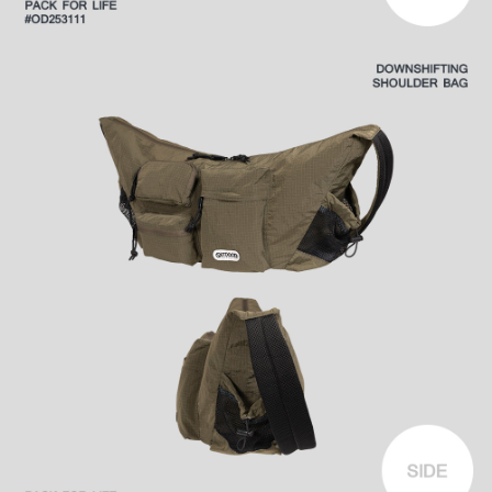
時審查核予不同之上限額度；若仍有額度不足之情形，本公司將視審查結果
外島宅配
請求用戶進行身份認證。
每筆NT$200
５．嚴禁一人註冊多個帳號或使用他人資訊註冊。若發現惡意使用之情形，
恩沛科技股份有限公司將有權停止該用戶之使用額度並採取法律行動。
海外宅配
查看運費