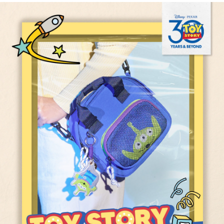
運送方式
消。如遇「轉專審核」未通過狀況，表示未達大哥付你分期系統評分，恕無
２．便利：只要手機號碼，簡訊認證，即可結帳。
法說明評估內容。
３．安心：先確認商品／服務後，再付款。
全家取貨付款
【繳款方式說明】
1.分期款項不併入電信帳單，「大哥付你分期」於每月結算日後寄送繳費提
每筆NT$80，滿NT$1,000(含以上)免運費
【「AFTEE先享後付」結帳流程】
醒簡訊。
１．於結帳方式選擇「AFTEE先享後付」後，將跳轉至「AFTEE先享後付」
2.透過簡訊連結打開帳單後，可選擇「超商條碼／台灣大直營門市／銀行轉
付款後全家取貨
結帳頁面，進行簡訊認證並確認金額後，即可完成結帳。
帳／街口支付／iPASS MONEY」等通路繳費。
２．訂單成立數日內，您將收到繳費通知簡訊。
每筆NT$80，滿NT$1,000(含以上)免運費
３．收到繳費通知簡訊後14天內，點擊此簡訊中的連結，可透過四大超商／
【注意事項】
ATM／網路銀行／等多元方式進行付款，方視為交易完成。
萊爾富取貨付款
1.本服務係由「台灣大哥大股份有限公司」（以下簡稱本公司）所提供，讓
※ 請注意：結帳手續完成當下不需立刻繳費，但若您需要取消訂單，請聯絡
用戶於交易時，得透過本服務購買商品或服務，並由商店將買賣／分期付款
每筆NT$80，滿NT$1,000(含以上)免運費
購買商品的店家。未經商家同意取消之訂單仍視為有效，需透過AFTEE先享
買賣價金債權讓與本公司後，依約使用本公司帳單繳交帳款。
後付繳納相關費用。
2.基於同意付款使用「大哥付你分期」之契約關係目的，商店將以您的個人
付款後萊爾富取貨
※ 交易是否成功請以「AFTEE先享後付 」之結帳頁面顯示為準，若有關於
資料（包含姓名、電話或地址）提供予台灣大哥大進項蒐集、處理及利用，
是否繳費成功／繳費後需取消欲退款等相關疑問，請聯繫「AFTEE先享後付
每筆NT$80，滿NT$1,000(含以上)免運費
由本公司與您本人進行分期帳單所需資料之確認、核對及更正。
客戶支援中心」
https://netprotections.freshdesk.com/support/home
3.完整用戶服務條款，請詳閱以下連結：
https://oppay.tw/userRule
7-11取貨付款
【注意事項】
１．透過由恩沛科技股份有限公司提供之「AFTEE先享後付」服務完成之交
每筆NT$80，滿NT$1,000(含以上)免運費
易，需依本服務之必要範圍內提供個人資料，並將交易相關給付款項請求債
權轉讓予恩沛科技股份有限公司。
付款後7-11取貨
２．關於個人資料處理事宜，請瀏覽以下網址：
每筆NT$80，滿NT$1,000(含以上)免運費
https://aftee.tw/terms/#terms3
３．未成年的使用者請事先徵得法定代理人或監護人之同意方可使用
宅配
「AFTEE先享後付」，若未經同意申辦者引起之損失，本公司不負相關責
任。
每筆NT$80，滿NT$1,000(含以上)免運費