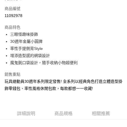
6 期 0 利率 每期
NT$139
21家銀行
合作金庫商業銀行
第一商業銀行
商品編號
華南商業銀行
彰化商業銀行
合作金庫商業銀行
第一商業銀行
11092978
超商取貨付款
上海商業儲蓄銀行
台北富邦商業銀行
華南商業銀行
彰化商業銀行
國泰世華商業銀行
兆豐國際商業銀行
LINE Pay
上海商業儲蓄銀行
台北富邦商業銀行
商品特色
臺灣中小企業銀行
台中商業銀行
國泰世華商業銀行
兆豐國際商業銀行
三眼怪趣味掛飾
匯豐（台灣）商業銀行
華泰商業銀行
Apple Pay
臺灣中小企業銀行
台中商業銀行
30週年金屬小圓牌
聯邦商業銀行
遠東國際商業銀行
匯豐（台灣）商業銀行
華泰商業銀行
街口支付
元大商業銀行
永豐商業銀行
率性手提側背Style
聯邦商業銀行
遠東國際商業銀行
玉山商業銀行
星展（台灣）商業銀行
增添造型感的網袋設計
元大商業銀行
永豐商業銀行
悠遊付
台新國際商業銀行
中國信託商業銀行
玉山商業銀行
星展（台灣）商業銀行
魔鬼氈口袋設計，隨手收納小物超便利
台灣樂天信用卡公司
台新國際商業銀行
中國信託商業銀行
Google Pay
台灣樂天信用卡公司
銷售重點
大哥付你分期
玩具總動員30週年系列限定發售! 全系列以經典角色打造立體造型掛
相關說明
飾零錢包、率性風格休閒包款，每款都想一一收藏!
【大哥付你分期使用說明】
AFTEE先享後付
1.本服務由台灣大哥大提供，台灣大哥大用戶可立即使用無須另外申請。
2.付款方式選擇「大哥付你分期」，訂單成立後會自動跳轉到大哥付的交易
相關說明
流程，驗證手機門號後，選擇欲分期的期數、繳款截止日，確認付款後即完
【關於「AFTEE先享後付」】
成交易。
詳細說明
商品規格
相關推薦
ATM付款
AFTEE先享後付是「在收到商品之後才付款」的支付方式。 讓您購物簡單
3.實際核准額度、可分期數及費用金額請依後續交易確認頁面所載為準。
便利好安心！
4.訂單成立30分鐘內，如未前往確認交易或遇審核未通過，訂單將自動取
１．簡單：不需註冊會員、不需綁卡、不需儲值。