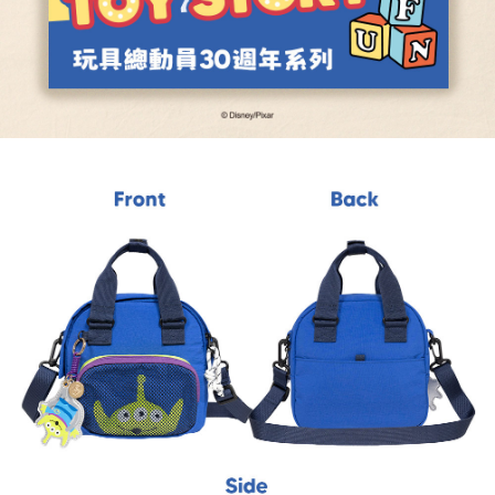
４．使用「AFTEE先享後付」時，將依據個別帳號之用戶狀況，依本公司即
時審查核予不同之上限額度；若仍有額度不足之情形，本公司將視審查結果
外島宅配
請求用戶進行身份認證。
每筆NT$200
５．嚴禁一人註冊多個帳號或使用他人資訊註冊。若發現惡意使用之情形，
恩沛科技股份有限公司將有權停止該用戶之使用額度並採取法律行動。
海外宅配
查看運費