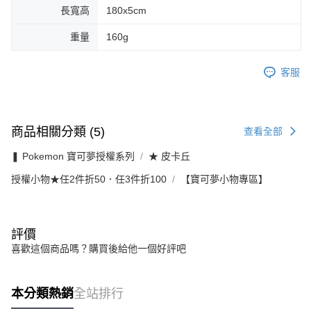
長寬高
180x5cm
重量
160g
客服
商品相關分類 (5)
查看全部
❚ Pokemon 寶可夢授權系列
★ 皮卡丘
授權小物★任2件折50．任3件折100
【寶可夢小物專區】
評價
喜歡這個商品嗎？購買後給他一個好評吧
本分類熱銷
全站排行