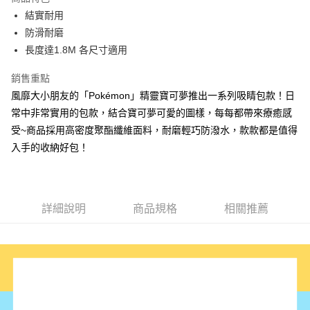
6 期 0 利率 每期
NT$76
21家銀行
合作金庫商業銀行
第一商業銀行
結實耐用
華南商業銀行
彰化商業銀行
合作金庫商業銀行
第一商業銀行
LINE Pay
防滑耐磨
上海商業儲蓄銀行
台北富邦商業銀行
華南商業銀行
彰化商業銀行
國泰世華商業銀行
兆豐國際商業銀行
長度達1.8M 各尺寸適用
Apple Pay
上海商業儲蓄銀行
台北富邦商業銀行
臺灣中小企業銀行
台中商業銀行
國泰世華商業銀行
兆豐國際商業銀行
銷售重點
匯豐（台灣）商業銀行
華泰商業銀行
街口支付
臺灣中小企業銀行
台中商業銀行
聯邦商業銀行
遠東國際商業銀行
風靡大小朋友的「Pokémon」精靈寶可夢推出一系列吸睛包款！日
匯豐（台灣）商業銀行
華泰商業銀行
悠遊付
元大商業銀行
永豐商業銀行
常中非常實用的包款，結合寶可夢可愛的圖樣，每每都帶來療癒感
聯邦商業銀行
遠東國際商業銀行
玉山商業銀行
星展（台灣）商業銀行
元大商業銀行
永豐商業銀行
受~商品採用高密度聚酯纖維面料，耐磨輕巧防潑水，款款都是值得
Google Pay
台新國際商業銀行
中國信託商業銀行
玉山商業銀行
星展（台灣）商業銀行
入手的收納好包！
台灣樂天信用卡公司
台新國際商業銀行
中國信託商業銀行
大哥付你分期
台灣樂天信用卡公司
相關說明
【大哥付你分期使用說明】
AFTEE先享後付
1.本服務由台灣大哥大提供，台灣大哥大用戶可立即使用無須另外申請。
詳細說明
商品規格
相關推薦
2.付款方式選擇「大哥付你分期」，訂單成立後會自動跳轉到大哥付的交易
相關說明
流程，驗證手機門號後，選擇欲分期的期數、繳款截止日，確認付款後即完
【關於「AFTEE先享後付」】
成交易。
ATM付款
AFTEE先享後付是「在收到商品之後才付款」的支付方式。 讓您購物簡單
3.實際核准額度、可分期數及費用金額請依後續交易確認頁面所載為準。
便利好安心！
4.訂單成立30分鐘內，如未前往確認交易或遇審核未通過，訂單將自動取
１．簡單：不需註冊會員、不需綁卡、不需儲值。
運送方式
消。如遇「轉專審核」未通過狀況，表示未達大哥付你分期系統評分，恕無
２．便利：只要手機號碼，簡訊認證，即可結帳。
法說明評估內容。
３．安心：先確認商品／服務後，再付款。
宅配
【繳款方式說明】