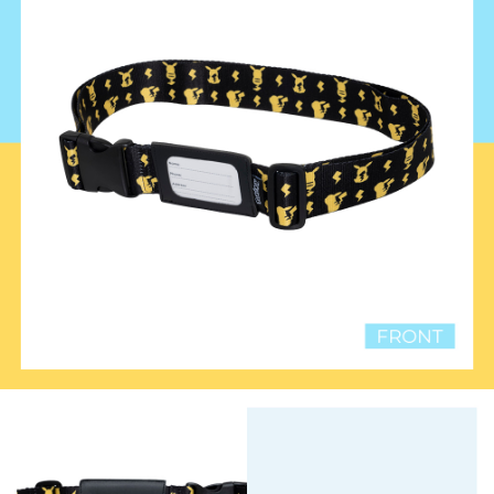
1.分期款項不併入電信帳單，「大哥付你分期」於每月結算日後寄送繳費提
每筆NT$80，滿NT$1,000(含以上)免運費
【「AFTEE先享後付」結帳流程】
醒簡訊。
１．於結帳方式選擇「AFTEE先享後付」後，將跳轉至「AFTEE先享後付」
2.透過簡訊連結打開帳單後，可選擇「超商條碼／台灣大直營門市／銀行轉
外島宅配
結帳頁面，進行簡訊認證並確認金額後，即可完成結帳。
帳／街口支付／iPASS MONEY」等通路繳費。
２．訂單成立數日內，您將收到繳費通知簡訊。
每筆NT$200
３．收到繳費通知簡訊後14天內，點擊此簡訊中的連結，可透過四大超商／
【注意事項】
ATM／網路銀行／等多元方式進行付款，方視為交易完成。
1.本服務係由「台灣大哥大股份有限公司」（以下簡稱本公司）所提供，讓
※ 請注意：結帳手續完成當下不需立刻繳費，但若您需要取消訂單，請聯絡
用戶於交易時，得透過本服務購買商品或服務，並由商店將買賣／分期付款
購買商品的店家。未經商家同意取消之訂單仍視為有效，需透過AFTEE先享
買賣價金債權讓與本公司後，依約使用本公司帳單繳交帳款。
後付繳納相關費用。
2.基於同意付款使用「大哥付你分期」之契約關係目的，商店將以您的個人
※ 交易是否成功請以「AFTEE先享後付 」之結帳頁面顯示為準，若有關於
資料（包含姓名、電話或地址）提供予台灣大哥大進項蒐集、處理及利用，
是否繳費成功／繳費後需取消欲退款等相關疑問，請聯繫「AFTEE先享後付
由本公司與您本人進行分期帳單所需資料之確認、核對及更正。
客戶支援中心」
https://netprotections.freshdesk.com/support/home
3.完整用戶服務條款，請詳閱以下連結：
https://oppay.tw/userRule
【注意事項】
１．透過由恩沛科技股份有限公司提供之「AFTEE先享後付」服務完成之交
易，需依本服務之必要範圍內提供個人資料，並將交易相關給付款項請求債
權轉讓予恩沛科技股份有限公司。
２．關於個人資料處理事宜，請瀏覽以下網址：
https://aftee.tw/terms/#terms3
３．未成年的使用者請事先徵得法定代理人或監護人之同意方可使用
「AFTEE先享後付」，若未經同意申辦者引起之損失，本公司不負相關責
任。
４．使用「AFTEE先享後付」時，將依據個別帳號之用戶狀況，依本公司即
時審查核予不同之上限額度；若仍有額度不足之情形，本公司將視審查結果
請求用戶進行身份認證。