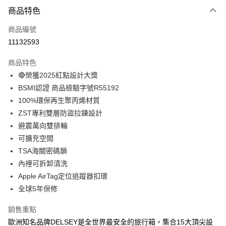
付款方式
商品特色
信用卡一次付款
商品編號
信用卡分期付款
11132593
3 期 0 利率 每期
NT$2,394
21家銀行
商品特色
6 期 0 利率 每期
NT$1,197
21家銀行
合作金庫商業銀行
第一商業銀行
🔴榮獲2025紅點設計大獎
華南商業銀行
彰化商業銀行
合作金庫商業銀行
第一商業銀行
LINE Pay
BSMI認證 商品檢驗字號R55192
上海商業儲蓄銀行
台北富邦商業銀行
華南商業銀行
彰化商業銀行
國泰世華商業銀行
兆豐國際商業銀行
100%環保再生聚丙烯材質
Apple Pay
上海商業儲蓄銀行
台北富邦商業銀行
臺灣中小企業銀行
台中商業銀行
ZST專利雙層防盜拉鍊設計
國泰世華商業銀行
兆豐國際商業銀行
匯豐（台灣）商業銀行
華泰商業銀行
街口支付
臺灣中小企業銀行
台中商業銀行
避震萬向雙排輪
聯邦商業銀行
遠東國際商業銀行
匯豐（台灣）商業銀行
華泰商業銀行
可擴充空間
悠遊付
元大商業銀行
永豐商業銀行
聯邦商業銀行
遠東國際商業銀行
TSA海關密碼鎖
玉山商業銀行
星展（台灣）商業銀行
元大商業銀行
永豐商業銀行
大哥付你分期
內裡可拆卸清洗
台新國際商業銀行
中國信託商業銀行
玉山商業銀行
星展（台灣）商業銀行
相關說明
台灣樂天信用卡公司
Apple AirTag定位追蹤器扣環
台新國際商業銀行
中國信託商業銀行
【大哥付你分期使用說明】
全球5年保修
台灣樂天信用卡公司
AFTEE先享後付
1.本服務由台灣大哥大提供，台灣大哥大用戶可立即使用無須另外申請。
2.付款方式選擇「大哥付你分期」，訂單成立後會自動跳轉到大哥付的交易
相關說明
銷售重點
流程，驗證手機門號後，選擇欲分期的期數、繳款截止日，確認付款後即完
【關於「AFTEE先享後付」】
成交易。
歐洲知名品牌DELSEY是全世界最安全的旅行箱，集合15大頂尖設
ATM付款
AFTEE先享後付是「在收到商品之後才付款」的支付方式。 讓您購物簡單