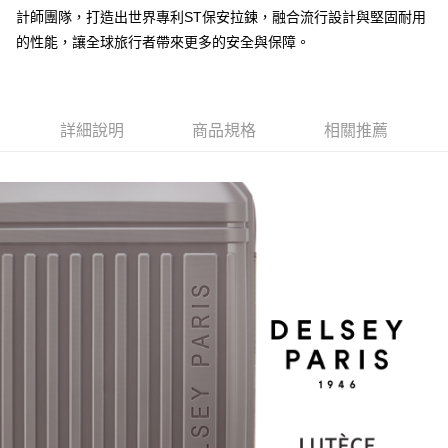
3.實際核准額度、可分期數及費用金額請依後續交易確認頁面所載為準。
便利好安心！
計師團隊，打造出世界專利ST保安拉鍊，融合流行設計與堅固耐用
4.訂單成立30分鐘內，如未前往確認交易或遇審核未通過，訂單將自動取
１．簡單：不需註冊會員、不需綁卡、不需儲值。
的性能，讓全球旅行者帶來更多的安全與保障。
運送方式
消。如遇「轉專審核」未通過狀況，表示未達大哥付你分期系統評分，恕無
２．便利：只要手機號碼，簡訊認證，即可結帳。
法說明評估內容。
３．安心：先確認商品／服務後，再付款。
宅配
【繳款方式說明】
1.分期款項不併入電信帳單，「大哥付你分期」於每月結算日後寄送繳費提
每筆NT$80，滿NT$1,000(含以上)免運費
【「AFTEE先享後付」結帳流程】
醒簡訊。
１．於結帳方式選擇「AFTEE先享後付」後，將跳轉至「AFTEE先享後付」
詳細說明
商品規格
相關推薦
2.透過簡訊連結打開帳單後，可選擇「超商條碼／台灣大直營門市／銀行轉
外島宅配
結帳頁面，進行簡訊認證並確認金額後，即可完成結帳。
帳／街口支付／iPASS MONEY」等通路繳費。
２．訂單成立數日內，您將收到繳費通知簡訊。
每筆NT$200
３．收到繳費通知簡訊後14天內，點擊此簡訊中的連結，可透過四大超商／
【注意事項】
ATM／網路銀行／等多元方式進行付款，方視為交易完成。
海外宅配
查看運費
1.本服務係由「台灣大哥大股份有限公司」（以下簡稱本公司）所提供，讓
※ 請注意：結帳手續完成當下不需立刻繳費，但若您需要取消訂單，請聯絡
用戶於交易時，得透過本服務購買商品或服務，並由商店將買賣／分期付款
購買商品的店家。未經商家同意取消之訂單仍視為有效，需透過AFTEE先享
買賣價金債權讓與本公司後，依約使用本公司帳單繳交帳款。
後付繳納相關費用。
2.基於同意付款使用「大哥付你分期」之契約關係目的，商店將以您的個人
※ 交易是否成功請以「AFTEE先享後付 」之結帳頁面顯示為準，若有關於
資料（包含姓名、電話或地址）提供予台灣大哥大進項蒐集、處理及利用，
是否繳費成功／繳費後需取消欲退款等相關疑問，請聯繫「AFTEE先享後付
由本公司與您本人進行分期帳單所需資料之確認、核對及更正。
客戶支援中心」
https://netprotections.freshdesk.com/support/home
3.完整用戶服務條款，請詳閱以下連結：
https://oppay.tw/userRule
【注意事項】
１．透過由恩沛科技股份有限公司提供之「AFTEE先享後付」服務完成之交
易，需依本服務之必要範圍內提供個人資料，並將交易相關給付款項請求債
權轉讓予恩沛科技股份有限公司。
２．關於個人資料處理事宜，請瀏覽以下網址：
https://aftee.tw/terms/#terms3
３．未成年的使用者請事先徵得法定代理人或監護人之同意方可使用