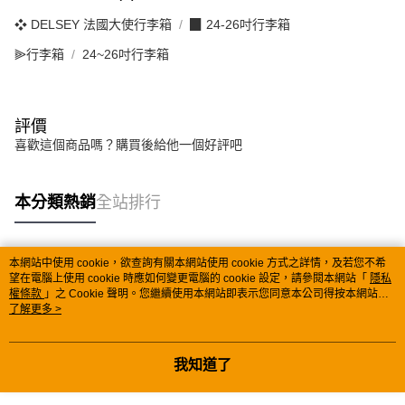
❖ DELSEY 法國大使行李箱
▉ 24-26吋行李箱
⫸行李箱
24~26吋行李箱
評價
喜歡這個商品嗎？購買後給他一個好評吧
本分類熱銷
全站排行
本網站中使用 cookie，欲查詢有關本網站使用 cookie 方式之詳情，及若您不希
熱門標籤
望在電腦上使用 cookie 時應如何變更電腦的 cookie 設定，請參閱本網站「
隱私
權條款
」之 Cookie 聲明。您繼續使用本網站即表示您同意本公司得按本網站使
用條款之 Cookie 聲明使用 cookie。
了解更多 >
我知道了