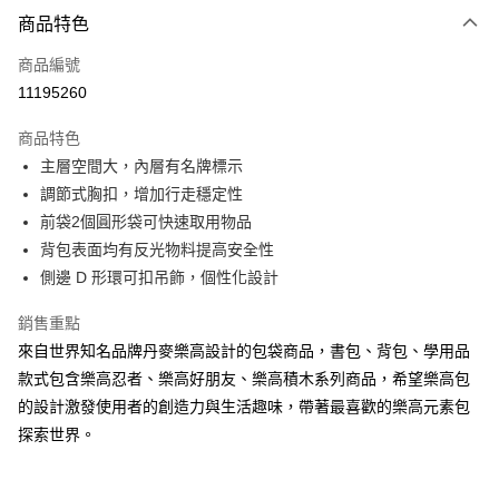
付款方式
商品特色
信用卡一次付款
商品編號
信用卡分期付款
11195260
3 期 0 利率 每期
NT$462
21家銀行
商品特色
6 期 0 利率 每期
NT$231
21家銀行
合作金庫商業銀行
第一商業銀行
主層空間大，內層有名牌標示
華南商業銀行
彰化商業銀行
合作金庫商業銀行
第一商業銀行
超商取貨付款
調節式胸扣，增加行走穩定性
上海商業儲蓄銀行
台北富邦商業銀行
華南商業銀行
彰化商業銀行
國泰世華商業銀行
兆豐國際商業銀行
前袋2個圓形袋可快速取用物品
LINE Pay
上海商業儲蓄銀行
台北富邦商業銀行
臺灣中小企業銀行
台中商業銀行
背包表面均有反光物料提高安全性
國泰世華商業銀行
兆豐國際商業銀行
匯豐（台灣）商業銀行
華泰商業銀行
Apple Pay
臺灣中小企業銀行
台中商業銀行
側邊 D 形環可扣吊飾，個性化設計
聯邦商業銀行
遠東國際商業銀行
匯豐（台灣）商業銀行
華泰商業銀行
街口支付
元大商業銀行
永豐商業銀行
銷售重點
聯邦商業銀行
遠東國際商業銀行
玉山商業銀行
星展（台灣）商業銀行
元大商業銀行
永豐商業銀行
來自世界知名品牌丹麥樂高設計的包袋商品，書包、背包、學用品
悠遊付
台新國際商業銀行
中國信託商業銀行
玉山商業銀行
星展（台灣）商業銀行
款式包含樂高忍者、樂高好朋友、樂高積木系列商品，希望樂高包
台灣樂天信用卡公司
台新國際商業銀行
中國信託商業銀行
Google Pay
的設計激發使用者的創造力與生活趣味，帶著最喜歡的樂高元素包
台灣樂天信用卡公司
探索世界。
大哥付你分期
相關說明
【大哥付你分期使用說明】