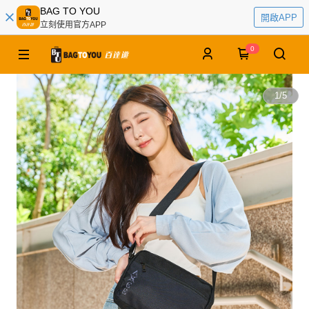
BAG TO YOU
開啟APP
立刻使用官方APP
0
1
/
5