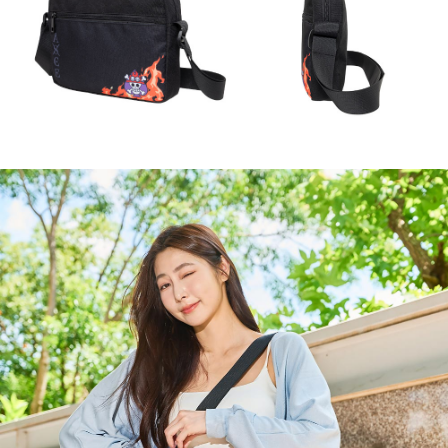
時審查核予不同之上限額度；若仍有額度不足之情形，本公司將視審查結果
外島宅配
請求用戶進行身份認證。
每筆NT$200
５．嚴禁一人註冊多個帳號或使用他人資訊註冊。若發現惡意使用之情形，
恩沛科技股份有限公司將有權停止該用戶之使用額度並採取法律行動。
海外宅配
查看運費