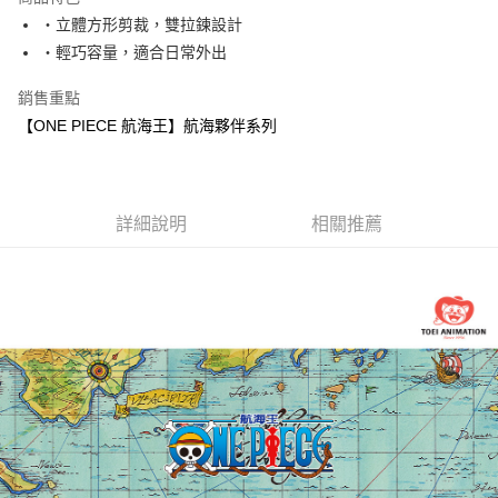
6 期 0 利率 每期
NT$83
21家銀行
合作金庫商業銀行
第一商業銀行
‧立體方形剪裁，雙拉鍊設計
華南商業銀行
彰化商業銀行
合作金庫商業銀行
第一商業銀行
超商取貨付款
‧輕巧容量，適合日常外出
上海商業儲蓄銀行
台北富邦商業銀行
華南商業銀行
彰化商業銀行
國泰世華商業銀行
兆豐國際商業銀行
LINE Pay
上海商業儲蓄銀行
台北富邦商業銀行
銷售重點
臺灣中小企業銀行
台中商業銀行
國泰世華商業銀行
兆豐國際商業銀行
【ONE PIECE 航海王】航海夥伴系列
匯豐（台灣）商業銀行
華泰商業銀行
Apple Pay
臺灣中小企業銀行
台中商業銀行
聯邦商業銀行
遠東國際商業銀行
匯豐（台灣）商業銀行
華泰商業銀行
街口支付
元大商業銀行
永豐商業銀行
聯邦商業銀行
遠東國際商業銀行
玉山商業銀行
星展（台灣）商業銀行
元大商業銀行
永豐商業銀行
悠遊付
台新國際商業銀行
中國信託商業銀行
詳細說明
相關推薦
玉山商業銀行
星展（台灣）商業銀行
台灣樂天信用卡公司
台新國際商業銀行
中國信託商業銀行
Google Pay
台灣樂天信用卡公司
大哥付你分期
相關說明
【大哥付你分期使用說明】
AFTEE先享後付
1.本服務由台灣大哥大提供，台灣大哥大用戶可立即使用無須另外申請。
2.付款方式選擇「大哥付你分期」，訂單成立後會自動跳轉到大哥付的交易
相關說明
流程，驗證手機門號後，選擇欲分期的期數、繳款截止日，確認付款後即完
【關於「AFTEE先享後付」】
成交易。
ATM付款
AFTEE先享後付是「在收到商品之後才付款」的支付方式。 讓您購物簡單
3.實際核准額度、可分期數及費用金額請依後續交易確認頁面所載為準。
便利好安心！
4.訂單成立30分鐘內，如未前往確認交易或遇審核未通過，訂單將自動取
１．簡單：不需註冊會員、不需綁卡、不需儲值。
運送方式
消。如遇「轉專審核」未通過狀況，表示未達大哥付你分期系統評分，恕無
２．便利：只要手機號碼，簡訊認證，即可結帳。