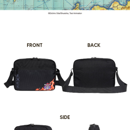
法說明評估內容。
３．安心：先確認商品／服務後，再付款。
全家取貨付款
【繳款方式說明】
1.分期款項不併入電信帳單，「大哥付你分期」於每月結算日後寄送繳費提
每筆NT$80，滿NT$1,000(含以上)免運費
【「AFTEE先享後付」結帳流程】
醒簡訊。
１．於結帳方式選擇「AFTEE先享後付」後，將跳轉至「AFTEE先享後付」
2.透過簡訊連結打開帳單後，可選擇「超商條碼／台灣大直營門市／銀行轉
付款後全家取貨
結帳頁面，進行簡訊認證並確認金額後，即可完成結帳。
帳／街口支付／iPASS MONEY」等通路繳費。
２．訂單成立數日內，您將收到繳費通知簡訊。
每筆NT$80，滿NT$1,000(含以上)免運費
３．收到繳費通知簡訊後14天內，點擊此簡訊中的連結，可透過四大超商／
【注意事項】
ATM／網路銀行／等多元方式進行付款，方視為交易完成。
萊爾富取貨付款
1.本服務係由「台灣大哥大股份有限公司」（以下簡稱本公司）所提供，讓
※ 請注意：結帳手續完成當下不需立刻繳費，但若您需要取消訂單，請聯絡
用戶於交易時，得透過本服務購買商品或服務，並由商店將買賣／分期付款
每筆NT$80，滿NT$1,000(含以上)免運費
購買商品的店家。未經商家同意取消之訂單仍視為有效，需透過AFTEE先享
買賣價金債權讓與本公司後，依約使用本公司帳單繳交帳款。
後付繳納相關費用。
2.基於同意付款使用「大哥付你分期」之契約關係目的，商店將以您的個人
付款後萊爾富取貨
※ 交易是否成功請以「AFTEE先享後付 」之結帳頁面顯示為準，若有關於
資料（包含姓名、電話或地址）提供予台灣大哥大進項蒐集、處理及利用，
是否繳費成功／繳費後需取消欲退款等相關疑問，請聯繫「AFTEE先享後付
每筆NT$80，滿NT$1,000(含以上)免運費
由本公司與您本人進行分期帳單所需資料之確認、核對及更正。
客戶支援中心」
https://netprotections.freshdesk.com/support/home
3.完整用戶服務條款，請詳閱以下連結：
https://oppay.tw/userRule
7-11取貨付款
【注意事項】
１．透過由恩沛科技股份有限公司提供之「AFTEE先享後付」服務完成之交
每筆NT$80，滿NT$1,000(含以上)免運費
易，需依本服務之必要範圍內提供個人資料，並將交易相關給付款項請求債
權轉讓予恩沛科技股份有限公司。
付款後7-11取貨
２．關於個人資料處理事宜，請瀏覽以下網址：
每筆NT$80，滿NT$1,000(含以上)免運費
https://aftee.tw/terms/#terms3
３．未成年的使用者請事先徵得法定代理人或監護人之同意方可使用
宅配
「AFTEE先享後付」，若未經同意申辦者引起之損失，本公司不負相關責
任。
每筆NT$80，滿NT$1,000(含以上)免運費
４．使用「AFTEE先享後付」時，將依據個別帳號之用戶狀況，依本公司即