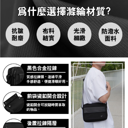
４．使用「AFTEE先享後付」時，將依據個別帳號之用戶狀況，依本公司即
時審查核予不同之上限額度；若仍有額度不足之情形，本公司將視審查結果
外島宅配
請求用戶進行身份認證。
每筆NT$200
５．嚴禁一人註冊多個帳號或使用他人資訊註冊。若發現惡意使用之情形，
恩沛科技股份有限公司將有權停止該用戶之使用額度並採取法律行動。
海外宅配
查看運費