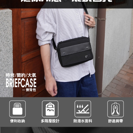
運送方式
消。如遇「轉專審核」未通過狀況，表示未達大哥付你分期系統評分，恕無
２．便利：只要手機號碼，簡訊認證，即可結帳。
法說明評估內容。
３．安心：先確認商品／服務後，再付款。
全家取貨付款
【繳款方式說明】
1.分期款項不併入電信帳單，「大哥付你分期」於每月結算日後寄送繳費提
每筆NT$80，滿NT$1,000(含以上)免運費
【「AFTEE先享後付」結帳流程】
醒簡訊。
１．於結帳方式選擇「AFTEE先享後付」後，將跳轉至「AFTEE先享後付」
2.透過簡訊連結打開帳單後，可選擇「超商條碼／台灣大直營門市／銀行轉
付款後全家取貨
結帳頁面，進行簡訊認證並確認金額後，即可完成結帳。
帳／街口支付／iPASS MONEY」等通路繳費。
２．訂單成立數日內，您將收到繳費通知簡訊。
每筆NT$80，滿NT$1,000(含以上)免運費
３．收到繳費通知簡訊後14天內，點擊此簡訊中的連結，可透過四大超商／
【注意事項】
ATM／網路銀行／等多元方式進行付款，方視為交易完成。
萊爾富取貨付款
1.本服務係由「台灣大哥大股份有限公司」（以下簡稱本公司）所提供，讓
※ 請注意：結帳手續完成當下不需立刻繳費，但若您需要取消訂單，請聯絡
用戶於交易時，得透過本服務購買商品或服務，並由商店將買賣／分期付款
每筆NT$80，滿NT$1,000(含以上)免運費
購買商品的店家。未經商家同意取消之訂單仍視為有效，需透過AFTEE先享
買賣價金債權讓與本公司後，依約使用本公司帳單繳交帳款。
後付繳納相關費用。
2.基於同意付款使用「大哥付你分期」之契約關係目的，商店將以您的個人
付款後萊爾富取貨
※ 交易是否成功請以「AFTEE先享後付 」之結帳頁面顯示為準，若有關於
資料（包含姓名、電話或地址）提供予台灣大哥大進項蒐集、處理及利用，
是否繳費成功／繳費後需取消欲退款等相關疑問，請聯繫「AFTEE先享後付
每筆NT$80，滿NT$1,000(含以上)免運費
由本公司與您本人進行分期帳單所需資料之確認、核對及更正。
客戶支援中心」
https://netprotections.freshdesk.com/support/home
3.完整用戶服務條款，請詳閱以下連結：
https://oppay.tw/userRule
7-11取貨付款
【注意事項】
１．透過由恩沛科技股份有限公司提供之「AFTEE先享後付」服務完成之交
每筆NT$80，滿NT$1,000(含以上)免運費
易，需依本服務之必要範圍內提供個人資料，並將交易相關給付款項請求債
權轉讓予恩沛科技股份有限公司。
付款後7-11取貨
２．關於個人資料處理事宜，請瀏覽以下網址：
每筆NT$80，滿NT$1,000(含以上)免運費
https://aftee.tw/terms/#terms3
３．未成年的使用者請事先徵得法定代理人或監護人之同意方可使用
宅配
「AFTEE先享後付」，若未經同意申辦者引起之損失，本公司不負相關責
任。
每筆NT$80，滿NT$1,000(含以上)免運費