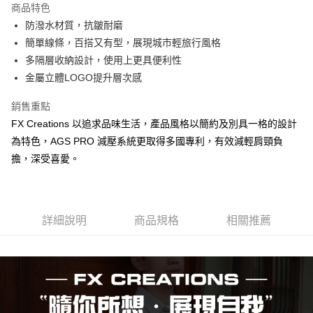
商品特色
6 期 0 利率 每期
NT$380
21家銀行
合作金庫商業銀行
第一商業銀行
防潑水材質，抗皺耐磨
華南商業銀行
彰化商業銀行
合作金庫商業銀行
第一商業銀行
超商取貨付款
簡單線條，百搭又有型，展現城市輕旅行風格
上海商業儲蓄銀行
台北富邦商業銀行
華南商業銀行
彰化商業銀行
國泰世華商業銀行
兆豐國際商業銀行
多隔層收納設計，使用上更具便利性
LINE Pay
上海商業儲蓄銀行
台北富邦商業銀行
臺灣中小企業銀行
台中商業銀行
金屬立體LOGO提升層次感
國泰世華商業銀行
兆豐國際商業銀行
匯豐（台灣）商業銀行
華泰商業銀行
Apple Pay
臺灣中小企業銀行
台中商業銀行
聯邦商業銀行
遠東國際商業銀行
銷售重點
匯豐（台灣）商業銀行
華泰商業銀行
街口支付
元大商業銀行
永豐商業銀行
FX Creations 以追求品味生活，產品風格以簡約及別具一格的設計
聯邦商業銀行
遠東國際商業銀行
玉山商業銀行
星展（台灣）商業銀行
元大商業銀行
永豐商業銀行
為特色，AGS PRO 減壓系統更取得多國專利，有效減輕肩頸負
悠遊付
台新國際商業銀行
中國信託商業銀行
玉山商業銀行
星展（台灣）商業銀行
擔，深受喜愛。
台灣樂天信用卡公司
台新國際商業銀行
中國信託商業銀行
Google Pay
台灣樂天信用卡公司
大哥付你分期
相關說明
詳細說明
商品規格
相關推薦
【大哥付你分期使用說明】
AFTEE先享後付
1.本服務由台灣大哥大提供，台灣大哥大用戶可立即使用無須另外申請。
2.付款方式選擇「大哥付你分期」，訂單成立後會自動跳轉到大哥付的交易
相關說明
流程，驗證手機門號後，選擇欲分期的期數、繳款截止日，確認付款後即完
【關於「AFTEE先享後付」】
成交易。
ATM付款
AFTEE先享後付是「在收到商品之後才付款」的支付方式。 讓您購物簡單
3.實際核准額度、可分期數及費用金額請依後續交易確認頁面所載為準。
便利好安心！
4.訂單成立30分鐘內，如未前往確認交易或遇審核未通過，訂單將自動取
１．簡單：不需註冊會員、不需綁卡、不需儲值。