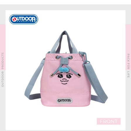
法說明評估內容。
３．安心：先確認商品／服務後，再付款。
全家取貨付款
【繳款方式說明】
1.分期款項不併入電信帳單，「大哥付你分期」於每月結算日後寄送繳費提
每筆NT$80，滿NT$1,000(含以上)免運費
【「AFTEE先享後付」結帳流程】
醒簡訊。
１．於結帳方式選擇「AFTEE先享後付」後，將跳轉至「AFTEE先享後付」
2.透過簡訊連結打開帳單後，可選擇「超商條碼／台灣大直營門市／銀行轉
付款後全家取貨
結帳頁面，進行簡訊認證並確認金額後，即可完成結帳。
帳／街口支付／iPASS MONEY」等通路繳費。
２．訂單成立數日內，您將收到繳費通知簡訊。
每筆NT$80，滿NT$1,000(含以上)免運費
３．收到繳費通知簡訊後14天內，點擊此簡訊中的連結，可透過四大超商／
【注意事項】
ATM／網路銀行／等多元方式進行付款，方視為交易完成。
萊爾富取貨付款
1.本服務係由「台灣大哥大股份有限公司」（以下簡稱本公司）所提供，讓
※ 請注意：結帳手續完成當下不需立刻繳費，但若您需要取消訂單，請聯絡
用戶於交易時，得透過本服務購買商品或服務，並由商店將買賣／分期付款
每筆NT$80，滿NT$1,000(含以上)免運費
購買商品的店家。未經商家同意取消之訂單仍視為有效，需透過AFTEE先享
買賣價金債權讓與本公司後，依約使用本公司帳單繳交帳款。
後付繳納相關費用。
2.基於同意付款使用「大哥付你分期」之契約關係目的，商店將以您的個人
付款後萊爾富取貨
※ 交易是否成功請以「AFTEE先享後付 」之結帳頁面顯示為準，若有關於
資料（包含姓名、電話或地址）提供予台灣大哥大進項蒐集、處理及利用，
是否繳費成功／繳費後需取消欲退款等相關疑問，請聯繫「AFTEE先享後付
每筆NT$80，滿NT$1,000(含以上)免運費
由本公司與您本人進行分期帳單所需資料之確認、核對及更正。
客戶支援中心」
https://netprotections.freshdesk.com/support/home
3.完整用戶服務條款，請詳閱以下連結：
https://oppay.tw/userRule
7-11取貨付款
【注意事項】
１．透過由恩沛科技股份有限公司提供之「AFTEE先享後付」服務完成之交
每筆NT$80，滿NT$1,000(含以上)免運費
易，需依本服務之必要範圍內提供個人資料，並將交易相關給付款項請求債
權轉讓予恩沛科技股份有限公司。
付款後7-11取貨
２．關於個人資料處理事宜，請瀏覽以下網址：
每筆NT$80，滿NT$1,000(含以上)免運費
https://aftee.tw/terms/#terms3
３．未成年的使用者請事先徵得法定代理人或監護人之同意方可使用
宅配
「AFTEE先享後付」，若未經同意申辦者引起之損失，本公司不負相關責
任。
每筆NT$80，滿NT$1,000(含以上)免運費
４．使用「AFTEE先享後付」時，將依據個別帳號之用戶狀況，依本公司即