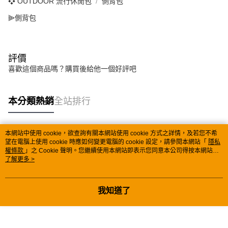
❖ OUTDOOR 流行休閒包
側背包
⫸側背包
評價
喜歡這個商品嗎？購買後給他一個好評吧
本分類熱銷
全站排行
本網站中使用 cookie，欲查詢有關本網站使用 cookie 方式之詳情，及若您不希
熱門標籤
望在電腦上使用 cookie 時應如何變更電腦的 cookie 設定，請參閱本網站「
隱私
權條款
」之 Cookie 聲明。您繼續使用本網站即表示您同意本公司得按本網站使
用條款之 Cookie 聲明使用 cookie。
了解更多 >
我知道了