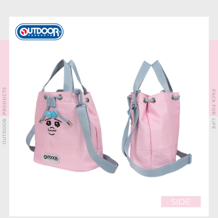
時審查核予不同之上限額度；若仍有額度不足之情形，本公司將視審查結果
外島宅配
請求用戶進行身份認證。
每筆NT$200
５．嚴禁一人註冊多個帳號或使用他人資訊註冊。若發現惡意使用之情形，
恩沛科技股份有限公司將有權停止該用戶之使用額度並採取法律行動。
海外宅配
查看運費