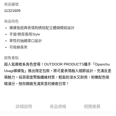
6 期 0 利率 每期
NT$215
21家銀行
合作金庫商業銀行
第一商業銀行
商品編號
華南商業銀行
彰化商業銀行
合作金庫商業銀行
第一商業銀行
11321609
超商取貨付款
上海商業儲蓄銀行
台北富邦商業銀行
華南商業銀行
彰化商業銀行
國泰世華商業銀行
兆豐國際商業銀行
LINE Pay
上海商業儲蓄銀行
台北富邦商業銀行
商品特色
臺灣中小企業銀行
台中商業銀行
國泰世華商業銀行
兆豐國際商業銀行
褲褲兔經典表情刺綉搭配立體蝴蝶結設計
匯豐（台灣）商業銀行
華泰商業銀行
Apple Pay
臺灣中小企業銀行
台中商業銀行
手提/側背兩用Style
聯邦商業銀行
遠東國際商業銀行
匯豐（台灣）商業銀行
華泰商業銀行
街口支付
元大商業銀行
永豐商業銀行
率性的抽繩束口設計
聯邦商業銀行
遠東國際商業銀行
玉山商業銀行
星展（台灣）商業銀行
可收納長夾
元大商業銀行
永豐商業銀行
悠遊付
台新國際商業銀行
中國信託商業銀行
玉山商業銀行
星展（台灣）商業銀行
台灣樂天信用卡公司
銷售重點
台新國際商業銀行
中國信託商業銀行
Google Pay
台灣樂天信用卡公司
超人氣療癒系角色登場！OUTDOOR PRODUCTS攜手「Opanchu
大哥付你分期
Usagi褲褲兔」推出限定包款，將可愛表情融入細節設計，充滿反差
相關說明
萌魅力。採高密度聚酯纖維材質，輕盈防潑水又耐用，粉嫩配色吸
【大哥付你分期使用說明】
睛滿分，陪你開啟充滿笑意的療癒日常！
AFTEE先享後付
1.本服務由台灣大哥大提供，台灣大哥大用戶可立即使用無須另外申請。
2.付款方式選擇「大哥付你分期」，訂單成立後會自動跳轉到大哥付的交易
相關說明
流程，驗證手機門號後，選擇欲分期的期數、繳款截止日，確認付款後即完
【關於「AFTEE先享後付」】
成交易。
ATM付款
AFTEE先享後付是「在收到商品之後才付款」的支付方式。 讓您購物簡單
3.實際核准額度、可分期數及費用金額請依後續交易確認頁面所載為準。
便利好安心！
詳細說明
商品規格
相關推薦
4.訂單成立30分鐘內，如未前往確認交易或遇審核未通過，訂單將自動取
１．簡單：不需註冊會員、不需綁卡、不需儲值。
運送方式
消。如遇「轉專審核」未通過狀況，表示未達大哥付你分期系統評分，恕無
２．便利：只要手機號碼，簡訊認證，即可結帳。