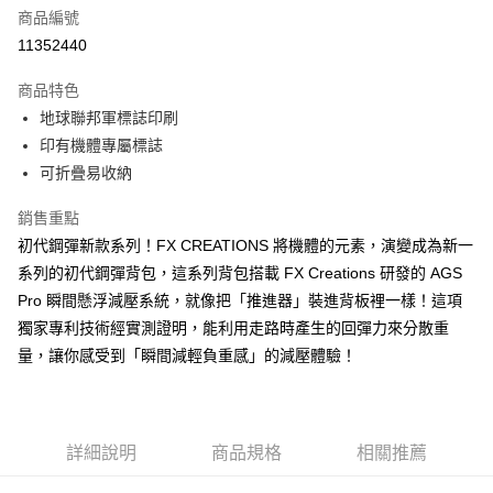
6 期 0 利率 每期
NT$149
21家銀行
合作金庫商業銀行
第一商業銀行
商品編號
華南商業銀行
彰化商業銀行
合作金庫商業銀行
第一商業銀行
11352440
LINE Pay
上海商業儲蓄銀行
台北富邦商業銀行
華南商業銀行
彰化商業銀行
國泰世華商業銀行
兆豐國際商業銀行
Apple Pay
上海商業儲蓄銀行
台北富邦商業銀行
商品特色
臺灣中小企業銀行
台中商業銀行
國泰世華商業銀行
兆豐國際商業銀行
地球聯邦軍標誌印刷
匯豐（台灣）商業銀行
華泰商業銀行
街口支付
臺灣中小企業銀行
台中商業銀行
印有機體專屬標誌
聯邦商業銀行
遠東國際商業銀行
匯豐（台灣）商業銀行
華泰商業銀行
悠遊付
元大商業銀行
永豐商業銀行
可折疊易收納
聯邦商業銀行
遠東國際商業銀行
玉山商業銀行
星展（台灣）商業銀行
元大商業銀行
永豐商業銀行
Google Pay
台新國際商業銀行
中國信託商業銀行
銷售重點
玉山商業銀行
星展（台灣）商業銀行
台灣樂天信用卡公司
初代鋼彈新款系列！FX CREATIONS 將機體的元素，演變成為新一
台新國際商業銀行
中國信託商業銀行
大哥付你分期
台灣樂天信用卡公司
系列的初代鋼彈背包，這系列背包搭載 FX Creations 研發的 AGS
相關說明
Pro 瞬間懸浮減壓系統，就像把「推進器」裝進背板裡一樣！這項
【大哥付你分期使用說明】
AFTEE先享後付
1.本服務由台灣大哥大提供，台灣大哥大用戶可立即使用無須另外申請。
獨家專利技術經實測證明，能利用走路時產生的回彈力來分散重
2.付款方式選擇「大哥付你分期」，訂單成立後會自動跳轉到大哥付的交易
相關說明
量，讓你感受到「瞬間減輕負重感」的減壓體驗！
流程，驗證手機門號後，選擇欲分期的期數、繳款截止日，確認付款後即完
【關於「AFTEE先享後付」】
成交易。
ATM付款
AFTEE先享後付是「在收到商品之後才付款」的支付方式。 讓您購物簡單
3.實際核准額度、可分期數及費用金額請依後續交易確認頁面所載為準。
便利好安心！
4.訂單成立30分鐘內，如未前往確認交易或遇審核未通過，訂單將自動取
１．簡單：不需註冊會員、不需綁卡、不需儲值。
運送方式
消。如遇「轉專審核」未通過狀況，表示未達大哥付你分期系統評分，恕無
２．便利：只要手機號碼，簡訊認證，即可結帳。
詳細說明
商品規格
相關推薦
法說明評估內容。
３．安心：先確認商品／服務後，再付款。
宅配
【繳款方式說明】