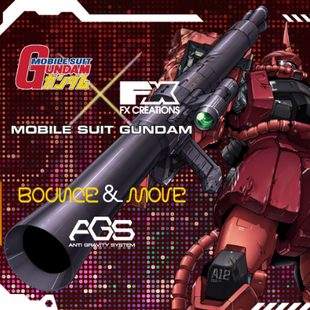
用，由本
付客戶支
3.完整用
【注意事
１．透過由
交易，需
求債權轉
２．關於
https://aft
３．未成
「AFTE
任。
４．使用「
即時審查
結果請求
５．嚴禁
形，恩沛
動。