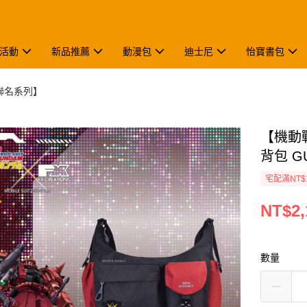
活動
新品推薦
動漫包
迪士尼
怡寶書包
聯名系列】
【機動戰
背包 GU
宅配滿NT$
NT$2,
數量