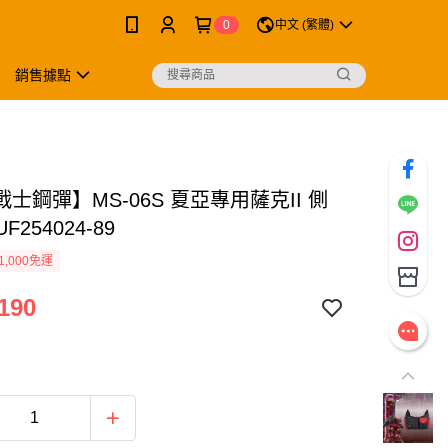
0
中文 (繁體)
銷售據點
士鋼彈】MS-06S 夏亞專用薩克II 側
F254024-89
1,000免運
190