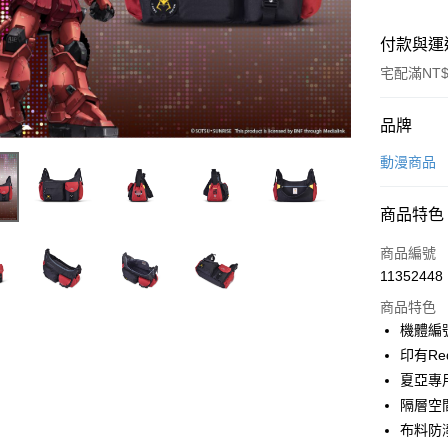
付款與運
宅配滿NT$
付款方式
品牌
信用卡一
動漫商品
信用卡分
商品特色
3 期 
商品編號
6 期 
合作金
11352448
華南商
合作金
LINE Pay
上海商
商品特色
華南商
國泰世
機體編
Apple Pay
上海商
臺灣中
印有Red
國泰世
匯豐（
街口支付
臺灣中
夏亞專
聯邦商
匯豐（
隔層空
悠遊付
元大商
聯邦商
布料防
玉山商
元大商
Google Pa