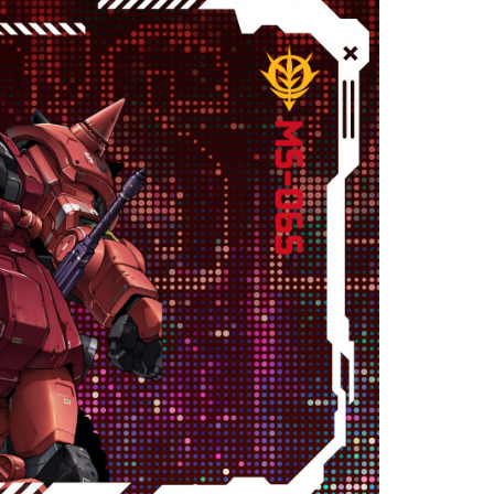
公司與您本人進行分期帳單所需資料之確認、核對及更正。
援中心」
https://netprotections.freshdesk.com/support/home
戶服務條款，請詳閱以下連結：
https://oppay.tw/userRule
項】
恩沛科技股份有限公司提供之「AFTEE先享後付」服務完成之
依本服務之必要範圍內提供個人資料，並將交易相關給付款項請
讓予恩沛科技股份有限公司。
個人資料處理事宜，請瀏覽以下網址：
ee.tw/terms/#terms3
年的使用者請事先徵得法定代理人或監護人之同意方可使用
E先享後付」，若未經同意申辦者引起之損失，本公司不負相關責
AFTEE先享後付」時，將依據個別帳號之用戶狀況，依本公司
核予不同之上限額度；若仍有額度不足之情形，本公司將視審查
用戶進行身份認證。
一人註冊多個帳號或使用他人資訊註冊。若發現惡意使用之情
科技股份有限公司將有權停止該用戶之使用額度並採取法律行