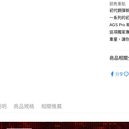
台新國
玉山商
銷售重點
台灣樂
台新國
大哥付你
初代鋼彈新
台灣樂
相關說明
一系列的初代
【大哥付
AGS P
AFTEE先
1.本服務
這項獨家
2.付款方
相關說明
流程，驗
重量，讓
【關於「A
ATM付款
完成交易
AFTEE
3.實際核
便利好安
4.訂單成
１．簡單
商品相關分
消。如遇
２．便利
運送方式
無法說明
３．安心
❖ FX C
【繳款方
宅配
分享
1.分期款
【「AFT
❖ BTU H
醒簡訊。
每筆NT$8
１．於結帳
彈】
2.透過簡
付」結帳
帳／街口支
外島宅配
２．訂單
【台北博漫
３．收到繳
每筆NT$2
折起/小物
【注意事
／ATM／
1.本服務
說明
商品規格
相關推薦
※ 請注意
用戶於交
絡購買商品
款買賣價
先享後付
2.基於同
※ 交易是
資料（包
是否繳費成