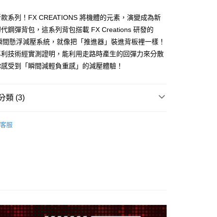
際商業銀行
中國信託商業銀行
業銀行
星展（台灣）商業銀行
天信用卡公司
際商業銀行
中國信託商業銀行
分期
款系列！FX CREATIONS 將機體的元素，演變成為新
天信用卡公司
鋼彈背包，這系列背包搭載 FX Creations 研發的
你分期使用說明】
ro 瞬間懸浮減壓系統，就像把「推進器」裝進背板裡一樣！
享後付
由台灣大哥大提供，台灣大哥大用戶可立即使用無須另外申請。
專利技術經實測證明，能利用走路時產生的回彈力來分散
式選擇「大哥付你分期」，訂單成立後會自動跳轉到大哥付的交易
證手機門號後，選擇欲分期的期數、繳款截止日，確認付款後即
你感受到「瞬間減輕負重感」的減壓體驗！
FTEE先享後付」】
。
先享後付是「在收到商品之後才付款」的支付方式。 讓您購物簡單
准額度、可分期數及費用金額請依後續交易確認頁面所載為準。
心！
立30分鐘內，如未前往確認交易或遇審核未通過，訂單將自動取
：不需註冊會員、不需綁卡、不需儲值。
類 (3)
「轉專審核」未通過狀況，表示未達大哥付你分期系統評分，恕
：只要手機號碼，簡訊認證，即可結帳。
評估內容。
：先確認商品／服務後，再付款。
REATIONS 時尚機能包
式說明】
【機動戰士鋼彈聯名系列】
客服
項不併入電信帳單，「大哥付你分期」於每月結算日後寄送繳費提
EE先享後付」結帳流程】
OBBY BASE 動漫包
【FX Creations x 機動戰士鋼
0，滿NT$1,000(含以上)免運費
方式選擇「AFTEE先享後付」後，將跳轉至「AFTEE先享後
訊連結打開帳單後，可選擇「超商條碼／台灣大直營門市／銀行轉
頁面，進行簡訊認證並確認金額後，即可完成結帳。
付／iPASS MONEY」等通路繳費。
成立數日內，您將收到繳費通知簡訊。
會】BHB線上動漫展
【機動戰士鋼彈】指定商品七
費通知簡訊後14天內，點擊此簡訊中的連結，可透過四大超商
00
單一特價299UP
項】
網路銀行／等多元方式進行付款，方視為交易完成。
係由「台灣大哥大股份有限公司」（以下簡稱本公司）所提供，讓
：結帳手續完成當下不需立刻繳費，但若您需要取消訂單，請聯
易時，得透過本服務購買商品或服務，並由商店將買賣／分期付
的店家。未經商家同意取消之訂單仍視為有效，需透過AFTEE
金債權讓與本公司後，依約使用本公司帳單繳交帳款。
繳納相關費用。
意付款使用「大哥付你分期」之契約關係目的，商店將以您的個人
否成功請以「AFTEE先享後付 」之結帳頁面顯示為準，若有關於
含姓名、電話或地址）提供予台灣大哥大進項蒐集、處理及利
功／繳費後需取消欲退款等相關疑問，請聯繫「AFTEE先享後