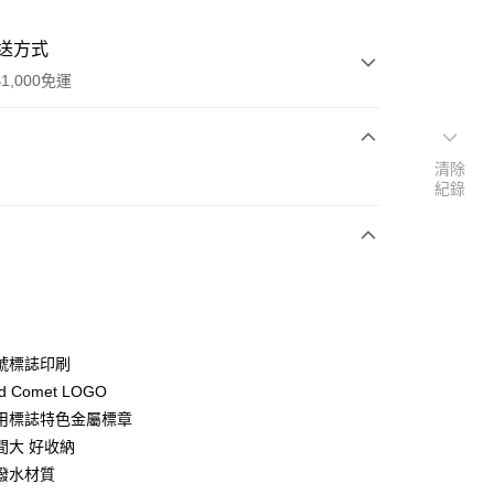
送方式
1,000免運
清除
次付款
紀錄
期付款
0 利率 每期
NT$730
21家銀行
0 利率 每期
NT$365
21家銀行
庫商業銀行
第一商業銀行
業銀行
彰化商業銀行
庫商業銀行
第一商業銀行
業儲蓄銀行
台北富邦商業銀行
業銀行
彰化商業銀行
華商業銀行
兆豐國際商業銀行
號標誌印刷
業儲蓄銀行
台北富邦商業銀行
小企業銀行
台中商業銀行
 Comet LOGO
華商業銀行
兆豐國際商業銀行
台灣）商業銀行
華泰商業銀行
小企業銀行
台中商業銀行
用標誌特色金屬標章
業銀行
遠東國際商業銀行
台灣）商業銀行
華泰商業銀行
間大 好收納
業銀行
永豐商業銀行
業銀行
遠東國際商業銀行
潑水材質
業銀行
星展（台灣）商業銀行
業銀行
永豐商業銀行
y