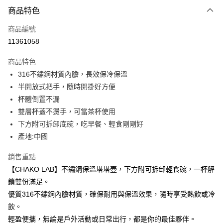
付款方式
商品特色
信用卡一次付款
商品編號
信用卡分期付款
11361058
3 期 0 利率 每期
NT$333
21家銀行
商品特色
6 期 0 利率 每期
NT$166
21家銀行
合作金庫商業銀行
第一商業銀行
316不鏽鋼材質內膽，長效保冷保溫
華南商業銀行
彰化商業銀行
合作金庫商業銀行
第一商業銀行
超商取貨付款
半開放式把手，隨時開掛好方便
上海商業儲蓄銀行
台北富邦商業銀行
華南商業銀行
彰化商業銀行
國泰世華商業銀行
兆豐國際商業銀行
杯體倒置不漏
LINE Pay
上海商業儲蓄銀行
台北富邦商業銀行
臺灣中小企業銀行
台中商業銀行
雙層杯蓋不燙手，可當茶杯使用
國泰世華商業銀行
兆豐國際商業銀行
匯豐（台灣）商業銀行
華泰商業銀行
Apple Pay
臺灣中小企業銀行
台中商業銀行
下方附可拆卸底碗，吃早餐、輕食剛剛好
聯邦商業銀行
遠東國際商業銀行
匯豐（台灣）商業銀行
華泰商業銀行
產地:中國
街口支付
元大商業銀行
永豐商業銀行
聯邦商業銀行
遠東國際商業銀行
玉山商業銀行
星展（台灣）商業銀行
元大商業銀行
永豐商業銀行
銷售重點
悠遊付
台新國際商業銀行
中國信託商業銀行
玉山商業銀行
星展（台灣）商業銀行
【CHAKO LAB】不鏽鋼保溫塔塔壺，下方附可拆卸輕食碗，一杯解
台灣樂天信用卡公司
台新國際商業銀行
中國信託商業銀行
Google Pay
鎖雙份滿足。
台灣樂天信用卡公司
優質316不鏽鋼內膽材質，確保耐用與保溫效果，隨時享受熱飲或冷
大哥付你分期
飲。
相關說明
【大哥付你分期使用說明】
輕盈便攜，無論是戶外活動或日常出行，都是你的最佳夥伴。