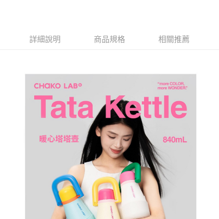
AFTEE先享後付
1.本服務由台灣大哥大提供，台灣大哥大用戶可立即使用無須另外申請。
2.付款方式選擇「大哥付你分期」，訂單成立後會自動跳轉到大哥付的交易
相關說明
流程，驗證手機門號後，選擇欲分期的期數、繳款截止日，確認付款後即完
【關於「AFTEE先享後付」】
成交易。
ATM付款
AFTEE先享後付是「在收到商品之後才付款」的支付方式。 讓您購物簡單
詳細說明
商品規格
相關推薦
3.實際核准額度、可分期數及費用金額請依後續交易確認頁面所載為準。
便利好安心！
4.訂單成立30分鐘內，如未前往確認交易或遇審核未通過，訂單將自動取
１．簡單：不需註冊會員、不需綁卡、不需儲值。
運送方式
消。如遇「轉專審核」未通過狀況，表示未達大哥付你分期系統評分，恕無
２．便利：只要手機號碼，簡訊認證，即可結帳。
法說明評估內容。
３．安心：先確認商品／服務後，再付款。
全家取貨付款
【繳款方式說明】
1.分期款項不併入電信帳單，「大哥付你分期」於每月結算日後寄送繳費提
每筆NT$80，滿NT$1,000(含以上)免運費
【「AFTEE先享後付」結帳流程】
醒簡訊。
１．於結帳方式選擇「AFTEE先享後付」後，將跳轉至「AFTEE先享後付」
2.透過簡訊連結打開帳單後，可選擇「超商條碼／台灣大直營門市／銀行轉
付款後全家取貨
結帳頁面，進行簡訊認證並確認金額後，即可完成結帳。
帳／街口支付／iPASS MONEY」等通路繳費。
２．訂單成立數日內，您將收到繳費通知簡訊。
每筆NT$80，滿NT$1,000(含以上)免運費
３．收到繳費通知簡訊後14天內，點擊此簡訊中的連結，可透過四大超商／
【注意事項】
ATM／網路銀行／等多元方式進行付款，方視為交易完成。
萊爾富取貨付款
1.本服務係由「台灣大哥大股份有限公司」（以下簡稱本公司）所提供，讓
※ 請注意：結帳手續完成當下不需立刻繳費，但若您需要取消訂單，請聯絡
用戶於交易時，得透過本服務購買商品或服務，並由商店將買賣／分期付款
每筆NT$80，滿NT$1,000(含以上)免運費
購買商品的店家。未經商家同意取消之訂單仍視為有效，需透過AFTEE先享
買賣價金債權讓與本公司後，依約使用本公司帳單繳交帳款。
後付繳納相關費用。
2.基於同意付款使用「大哥付你分期」之契約關係目的，商店將以您的個人
付款後萊爾富取貨
※ 交易是否成功請以「AFTEE先享後付 」之結帳頁面顯示為準，若有關於
資料（包含姓名、電話或地址）提供予台灣大哥大進項蒐集、處理及利用，
是否繳費成功／繳費後需取消欲退款等相關疑問，請聯繫「AFTEE先享後付
每筆NT$80，滿NT$1,000(含以上)免運費
由本公司與您本人進行分期帳單所需資料之確認、核對及更正。
客戶支援中心」
https://netprotections.freshdesk.com/support/home
3.完整用戶服務條款，請詳閱以下連結：
https://oppay.tw/userRule
7-11取貨付款
【注意事項】
１．透過由恩沛科技股份有限公司提供之「AFTEE先享後付」服務完成之交
每筆NT$80，滿NT$1,000(含以上)免運費