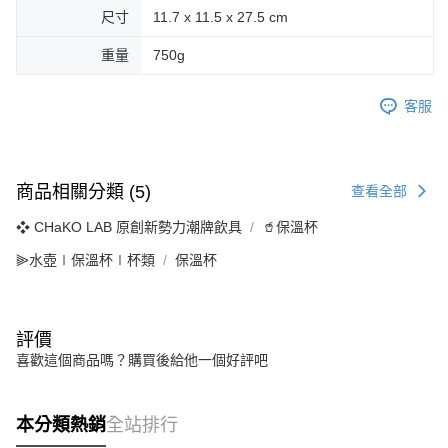
尺寸
11.7 x 11.5 x 27.5 cm
重量
750g
客服
商品相關分類 (5)
查看全部
❖ CHaKO LAB 原創新勢力潮牌飲具
🥤保溫杯
⫸水壺∣保溫杯∣杯類
保溫杯
評價
喜歡這個商品嗎？購買後給他一個好評吧
本分類熱銷
全站排行