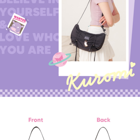
４．使用「AFTEE先享後付」時，將依據個別帳號之用戶狀況，依本公司即
時審查核予不同之上限額度；若仍有額度不足之情形，本公司將視審查結果
外島宅配
請求用戶進行身份認證。
每筆NT$200
５．嚴禁一人註冊多個帳號或使用他人資訊註冊。若發現惡意使用之情形，
恩沛科技股份有限公司將有權停止該用戶之使用額度並採取法律行動。
海外宅配
查看運費