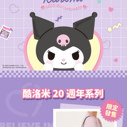
運送方式
消。如遇「轉專審核」未通過狀況，表示未達大哥付你分期系統評分，恕無
２．便利：只要手機號碼，簡訊認證，即可結帳。
法說明評估內容。
３．安心：先確認商品／服務後，再付款。
全家取貨付款
【繳款方式說明】
1.分期款項不併入電信帳單，「大哥付你分期」於每月結算日後寄送繳費提
每筆NT$80，滿NT$1,000(含以上)免運費
【「AFTEE先享後付」結帳流程】
醒簡訊。
１．於結帳方式選擇「AFTEE先享後付」後，將跳轉至「AFTEE先享後付」
2.透過簡訊連結打開帳單後，可選擇「超商條碼／台灣大直營門市／銀行轉
付款後全家取貨
結帳頁面，進行簡訊認證並確認金額後，即可完成結帳。
帳／街口支付／iPASS MONEY」等通路繳費。
２．訂單成立數日內，您將收到繳費通知簡訊。
每筆NT$80，滿NT$1,000(含以上)免運費
３．收到繳費通知簡訊後14天內，點擊此簡訊中的連結，可透過四大超商／
【注意事項】
ATM／網路銀行／等多元方式進行付款，方視為交易完成。
萊爾富取貨付款
1.本服務係由「台灣大哥大股份有限公司」（以下簡稱本公司）所提供，讓
※ 請注意：結帳手續完成當下不需立刻繳費，但若您需要取消訂單，請聯絡
用戶於交易時，得透過本服務購買商品或服務，並由商店將買賣／分期付款
每筆NT$80，滿NT$1,000(含以上)免運費
購買商品的店家。未經商家同意取消之訂單仍視為有效，需透過AFTEE先享
買賣價金債權讓與本公司後，依約使用本公司帳單繳交帳款。
後付繳納相關費用。
2.基於同意付款使用「大哥付你分期」之契約關係目的，商店將以您的個人
付款後萊爾富取貨
※ 交易是否成功請以「AFTEE先享後付 」之結帳頁面顯示為準，若有關於
資料（包含姓名、電話或地址）提供予台灣大哥大進項蒐集、處理及利用，
是否繳費成功／繳費後需取消欲退款等相關疑問，請聯繫「AFTEE先享後付
每筆NT$80，滿NT$1,000(含以上)免運費
由本公司與您本人進行分期帳單所需資料之確認、核對及更正。
客戶支援中心」
https://netprotections.freshdesk.com/support/home
3.完整用戶服務條款，請詳閱以下連結：
https://oppay.tw/userRule
7-11取貨付款
【注意事項】
１．透過由恩沛科技股份有限公司提供之「AFTEE先享後付」服務完成之交
每筆NT$80，滿NT$1,000(含以上)免運費
易，需依本服務之必要範圍內提供個人資料，並將交易相關給付款項請求債
權轉讓予恩沛科技股份有限公司。
付款後7-11取貨
２．關於個人資料處理事宜，請瀏覽以下網址：
每筆NT$80，滿NT$1,000(含以上)免運費
https://aftee.tw/terms/#terms3
３．未成年的使用者請事先徵得法定代理人或監護人之同意方可使用
宅配
「AFTEE先享後付」，若未經同意申辦者引起之損失，本公司不負相關責
任。
每筆NT$80，滿NT$1,000(含以上)免運費