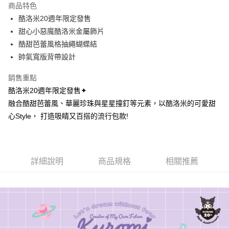
商品特色
6 期 0 利率 每期
NT$126
21家銀行
合作金庫商業銀行
第一商業銀行
酷洛米20週年限定發售
華南商業銀行
彰化商業銀行
合作金庫商業銀行
第一商業銀行
超商取貨付款
甜心小惡魔酷洛米金屬飾片
上海商業儲蓄銀行
台北富邦商業銀行
華南商業銀行
彰化商業銀行
國泰世華商業銀行
兆豐國際商業銀行
酷甜芭蕾風格抽繩蝴蝶結
LINE Pay
上海商業儲蓄銀行
台北富邦商業銀行
臺灣中小企業銀行
台中商業銀行
帥氣寬版背帶設計
國泰世華商業銀行
兆豐國際商業銀行
匯豐（台灣）商業銀行
華泰商業銀行
Apple Pay
臺灣中小企業銀行
台中商業銀行
聯邦商業銀行
遠東國際商業銀行
銷售重點
匯豐（台灣）商業銀行
華泰商業銀行
街口支付
元大商業銀行
永豐商業銀行
酷洛米20週年限定發售✦
聯邦商業銀行
遠東國際商業銀行
玉山商業銀行
星展（台灣）商業銀行
元大商業銀行
永豐商業銀行
融合酷甜芭蕾風、華麗珍珠與星星撞釘等元素，以酷洛米的可愛甜
悠遊付
台新國際商業銀行
中國信託商業銀行
玉山商業銀行
星展（台灣）商業銀行
心Style， 打造吸睛又百搭的流行包款!
台灣樂天信用卡公司
台新國際商業銀行
中國信託商業銀行
Google Pay
台灣樂天信用卡公司
大哥付你分期
相關說明
詳細說明
商品規格
相關推薦
【大哥付你分期使用說明】
AFTEE先享後付
1.本服務由台灣大哥大提供，台灣大哥大用戶可立即使用無須另外申請。
2.付款方式選擇「大哥付你分期」，訂單成立後會自動跳轉到大哥付的交易
相關說明
流程，驗證手機門號後，選擇欲分期的期數、繳款截止日，確認付款後即完
【關於「AFTEE先享後付」】
成交易。
ATM付款
AFTEE先享後付是「在收到商品之後才付款」的支付方式。 讓您購物簡單
3.實際核准額度、可分期數及費用金額請依後續交易確認頁面所載為準。
便利好安心！
4.訂單成立30分鐘內，如未前往確認交易或遇審核未通過，訂單將自動取
１．簡單：不需註冊會員、不需綁卡、不需儲值。