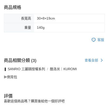
商品規格
長寬高
30×8×19cm
重量
140g
客服
商品相關分類 (3)
查看全部
❚ SANRIO 三麗鷗授權系列
酷洛米｜KUROMI
⫸側背包
評價
喜歡這個商品嗎？購買後給他一個好評吧