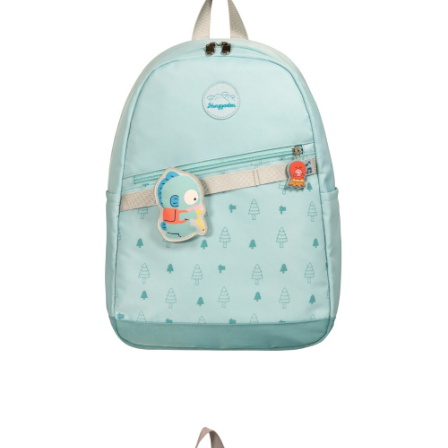
４．使用「AFTEE先享後付」時，將依據個別帳號之用戶狀況，依本公司即
時審查核予不同之上限額度；若仍有額度不足之情形，本公司將視審查結果
外島宅配
請求用戶進行身份認證。
每筆NT$200
５．嚴禁一人註冊多個帳號或使用他人資訊註冊。若發現惡意使用之情形，
恩沛科技股份有限公司將有權停止該用戶之使用額度並採取法律行動。
海外宅配
查看運費