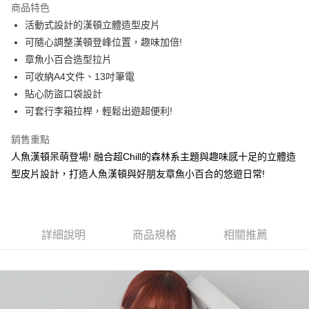
商品特色
6 期 0 利率 每期
NT$166
21家銀行
合作金庫商業銀行
第一商業銀行
活動式設計的漢頓立體造型皮片
華南商業銀行
彰化商業銀行
合作金庫商業銀行
第一商業銀行
超商取貨付款
可隨心調整漢頓登峰位置，趣味加倍!
上海商業儲蓄銀行
台北富邦商業銀行
華南商業銀行
彰化商業銀行
國泰世華商業銀行
兆豐國際商業銀行
章魚小百合造型拉片
LINE Pay
上海商業儲蓄銀行
台北富邦商業銀行
臺灣中小企業銀行
台中商業銀行
可收納A4文件、13吋筆電
國泰世華商業銀行
兆豐國際商業銀行
匯豐（台灣）商業銀行
華泰商業銀行
Apple Pay
臺灣中小企業銀行
台中商業銀行
貼心防盜口袋設計
聯邦商業銀行
遠東國際商業銀行
匯豐（台灣）商業銀行
華泰商業銀行
可套行李箱拉桿，輕鬆出遊超便利!
街口支付
元大商業銀行
永豐商業銀行
聯邦商業銀行
遠東國際商業銀行
玉山商業銀行
星展（台灣）商業銀行
元大商業銀行
永豐商業銀行
銷售重點
悠遊付
台新國際商業銀行
中國信託商業銀行
玉山商業銀行
星展（台灣）商業銀行
人魚漢頓呆萌登場! 融合超Chill的森林系主題與趣味感十足的立體造
台灣樂天信用卡公司
台新國際商業銀行
中國信託商業銀行
Google Pay
型皮片設計，打造人魚漢頓與好朋友章魚小百合的悠遊日常!
台灣樂天信用卡公司
大哥付你分期
相關說明
【大哥付你分期使用說明】
AFTEE先享後付
詳細說明
商品規格
相關推薦
1.本服務由台灣大哥大提供，台灣大哥大用戶可立即使用無須另外申請。
2.付款方式選擇「大哥付你分期」，訂單成立後會自動跳轉到大哥付的交易
相關說明
流程，驗證手機門號後，選擇欲分期的期數、繳款截止日，確認付款後即完
【關於「AFTEE先享後付」】
成交易。
ATM付款
AFTEE先享後付是「在收到商品之後才付款」的支付方式。 讓您購物簡單
3.實際核准額度、可分期數及費用金額請依後續交易確認頁面所載為準。
便利好安心！
4.訂單成立30分鐘內，如未前往確認交易或遇審核未通過，訂單將自動取
１．簡單：不需註冊會員、不需綁卡、不需儲值。