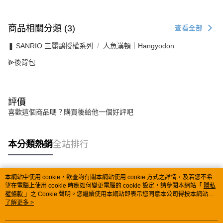
商品相關分類 (3)
查看全部
❚ SANRIO 三麗鷗授權系列
人魚漢頓｜Hangyodon
⫸後背包
評價
喜歡這個商品嗎？購買後給他一個好評吧
本分類熱銷
全站排行
本網站中使用 cookie，欲查詢有關本網站使用 cookie 方式之詳情，及若您不希
熱門標籤
望在電腦上使用 cookie 時應如何變更電腦的 cookie 設定，請參閱本網站「
隱私
權條款
」之 Cookie 聲明。您繼續使用本網站即表示您同意本公司得按本網站使
用條款之 Cookie 聲明使用 cookie。
了解更多 >