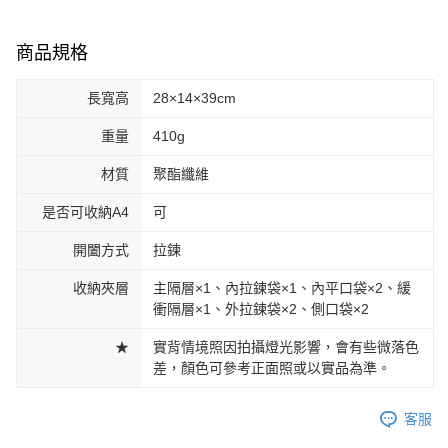
商品規格
長寬高
28×14×39cm
重量
410g
材質
聚酯纖維
是否可收納A4
可
開闔方式
拉鍊
收納夾層
主隔層×1、內拉鍊袋×1、內平口袋×2、緩
衝隔層×1、外拉鍊袋×2、側口袋×2
★
實背情境照因拍攝燈光影響，會有些微落色
差，顏色可參考正面照或以實品為準。
客服