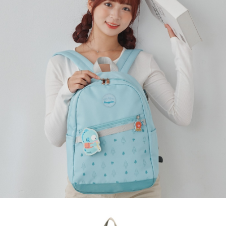
運送方式
消。如遇「轉專審核」未通過狀況，表示未達大哥付你分期系統評分，恕無
２．便利：只要手機號碼，簡訊認證，即可結帳。
法說明評估內容。
３．安心：先確認商品／服務後，再付款。
全家取貨付款
【繳款方式說明】
1.分期款項不併入電信帳單，「大哥付你分期」於每月結算日後寄送繳費提
每筆NT$80，滿NT$1,000(含以上)免運費
【「AFTEE先享後付」結帳流程】
醒簡訊。
１．於結帳方式選擇「AFTEE先享後付」後，將跳轉至「AFTEE先享後付」
2.透過簡訊連結打開帳單後，可選擇「超商條碼／台灣大直營門市／銀行轉
付款後全家取貨
結帳頁面，進行簡訊認證並確認金額後，即可完成結帳。
帳／街口支付／iPASS MONEY」等通路繳費。
２．訂單成立數日內，您將收到繳費通知簡訊。
每筆NT$80，滿NT$1,000(含以上)免運費
３．收到繳費通知簡訊後14天內，點擊此簡訊中的連結，可透過四大超商／
【注意事項】
ATM／網路銀行／等多元方式進行付款，方視為交易完成。
萊爾富取貨付款
1.本服務係由「台灣大哥大股份有限公司」（以下簡稱本公司）所提供，讓
※ 請注意：結帳手續完成當下不需立刻繳費，但若您需要取消訂單，請聯絡
用戶於交易時，得透過本服務購買商品或服務，並由商店將買賣／分期付款
每筆NT$80，滿NT$1,000(含以上)免運費
購買商品的店家。未經商家同意取消之訂單仍視為有效，需透過AFTEE先享
買賣價金債權讓與本公司後，依約使用本公司帳單繳交帳款。
後付繳納相關費用。
2.基於同意付款使用「大哥付你分期」之契約關係目的，商店將以您的個人
付款後萊爾富取貨
※ 交易是否成功請以「AFTEE先享後付 」之結帳頁面顯示為準，若有關於
資料（包含姓名、電話或地址）提供予台灣大哥大進項蒐集、處理及利用，
是否繳費成功／繳費後需取消欲退款等相關疑問，請聯繫「AFTEE先享後付
每筆NT$80，滿NT$1,000(含以上)免運費
由本公司與您本人進行分期帳單所需資料之確認、核對及更正。
客戶支援中心」
https://netprotections.freshdesk.com/support/home
3.完整用戶服務條款，請詳閱以下連結：
https://oppay.tw/userRule
7-11取貨付款
【注意事項】
１．透過由恩沛科技股份有限公司提供之「AFTEE先享後付」服務完成之交
每筆NT$80，滿NT$1,000(含以上)免運費
易，需依本服務之必要範圍內提供個人資料，並將交易相關給付款項請求債
權轉讓予恩沛科技股份有限公司。
付款後7-11取貨
２．關於個人資料處理事宜，請瀏覽以下網址：
每筆NT$80，滿NT$1,000(含以上)免運費
https://aftee.tw/terms/#terms3
３．未成年的使用者請事先徵得法定代理人或監護人之同意方可使用
宅配
「AFTEE先享後付」，若未經同意申辦者引起之損失，本公司不負相關責
任。
每筆NT$80，滿NT$1,000(含以上)免運費