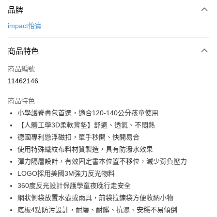
品牌
信用卡一次付款
impact怡寶
信用卡分期付款
3 期 0 利率 每期
NT$1,130
21家銀行
商品特色
6 期 0 利率 每期
NT$565
21家銀行
合作金庫商業銀行
第一商業銀行
商品編號
華南商業銀行
彰化商業銀行
合作金庫商業銀行
第一商業銀行
11462146
超商取貨付款
上海商業儲蓄銀行
台北富邦商業銀行
華南商業銀行
彰化商業銀行
國泰世華商業銀行
兆豐國際商業銀行
LINE Pay
上海商業儲蓄銀行
台北富邦商業銀行
商品特色
臺灣中小企業銀行
台中商業銀行
國泰世華商業銀行
兆豐國際商業銀行
小學護脊書包首選，適合120-140公分孩童使用
匯豐（台灣）商業銀行
華泰商業銀行
Apple Pay
臺灣中小企業銀行
台中商業銀行
【人體工學3D柔軟背墊】舒適、透氣、不悶熱
聯邦商業銀行
遠東國際商業銀行
匯豐（台灣）商業銀行
華泰商業銀行
街口支付
元大商業銀行
永豐商業銀行
德國專利懸浮磁扣，單手秒開、快開易合
聯邦商業銀行
遠東國際商業銀行
玉山商業銀行
星展（台灣）商業銀行
使用特殊織紋布料材質製造，具有防潑水效果
元大商業銀行
永豐商業銀行
悠遊付
台新國際商業銀行
中國信託商業銀行
玉山商業銀行
星展（台灣）商業銀行
彈力隔層設計，有效固定書本位置不移位，減少背負壓力
台灣樂天信用卡公司
台新國際商業銀行
中國信託商業銀行
Google Pay
LOGO採用美國3M強力反光物料
台灣樂天信用卡公司
360度反光設計保護學童夜晚行走安全
大哥付你分期
網狀側袋放置水壺或雨具，前袋拉鍊袋方便收納小物
相關說明
底板4點防污設計，耐磨、耐髒、抗濕、安穩不易傾倒
【大哥付你分期使用說明】