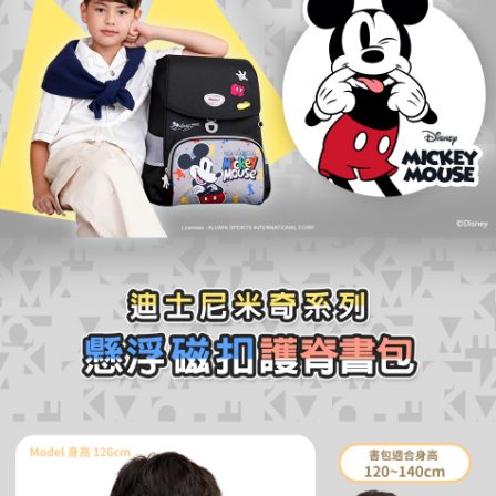
權轉讓予恩沛科技股份有限公司。
付款後7-11取貨
２．關於個人資料處理事宜，請瀏覽以下網址：
每筆NT$80，滿NT$1,000(含以上)免運費
https://aftee.tw/terms/#terms3
３．未成年的使用者請事先徵得法定代理人或監護人之同意方可使用
宅配
「AFTEE先享後付」，若未經同意申辦者引起之損失，本公司不負相關責
任。
每筆NT$80，滿NT$1,000(含以上)免運費
４．使用「AFTEE先享後付」時，將依據個別帳號之用戶狀況，依本公司即
時審查核予不同之上限額度；若仍有額度不足之情形，本公司將視審查結果
外島宅配
請求用戶進行身份認證。
每筆NT$200
５．嚴禁一人註冊多個帳號或使用他人資訊註冊。若發現惡意使用之情形，
恩沛科技股份有限公司將有權停止該用戶之使用額度並採取法律行動。