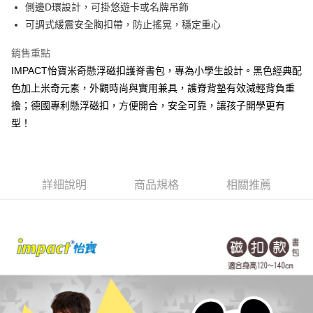
AFTEE先享後付
1.本服務由台灣大哥大提供，台灣大哥大用戶可立即使用無須另外申請。
側邊D環設計，可掛悠遊卡或名牌吊飾
2.付款方式選擇「大哥付你分期」，訂單成立後會自動跳轉到大哥付的交易
相關說明
可調式緩震安全胸扣帶，防止搖晃，穩定重心
流程，驗證手機門號後，選擇欲分期的期數、繳款截止日，確認付款後即完
【關於「AFTEE先享後付」】
成交易。
ATM付款
AFTEE先享後付是「在收到商品之後才付款」的支付方式。 讓您購物簡單
銷售重點
3.實際核准額度、可分期數及費用金額請依後續交易確認頁面所載為準。
便利好安心！
4.訂單成立30分鐘內，如未前往確認交易或遇審核未通過，訂單將自動取
IMPACT怡寶米奇懸浮磁扣護脊書包，專為小學生設計。黑色經典配
１．簡單：不需註冊會員、不需綁卡、不需儲值。
運送方式
消。如遇「轉專審核」未通過狀況，表示未達大哥付你分期系統評分，恕無
２．便利：只要手機號碼，簡訊認證，即可結帳。
色加上米奇元素，外觀時尚與實用兼具，護脊背墊有效減輕背負重
法說明評估內容。
３．安心：先確認商品／服務後，再付款。
全家取貨付款
擔；德國專利懸浮磁扣，方便開合，安全可靠，讓孩子開學更有
【繳款方式說明】
1.分期款項不併入電信帳單，「大哥付你分期」於每月結算日後寄送繳費提
每筆NT$80，滿NT$1,000(含以上)免運費
型！
【「AFTEE先享後付」結帳流程】
醒簡訊。
１．於結帳方式選擇「AFTEE先享後付」後，將跳轉至「AFTEE先享後付」
2.透過簡訊連結打開帳單後，可選擇「超商條碼／台灣大直營門市／銀行轉
付款後全家取貨
結帳頁面，進行簡訊認證並確認金額後，即可完成結帳。
帳／街口支付／iPASS MONEY」等通路繳費。
２．訂單成立數日內，您將收到繳費通知簡訊。
每筆NT$80，滿NT$1,000(含以上)免運費
３．收到繳費通知簡訊後14天內，點擊此簡訊中的連結，可透過四大超商／
【注意事項】
詳細說明
商品規格
相關推薦
ATM／網路銀行／等多元方式進行付款，方視為交易完成。
萊爾富取貨付款
1.本服務係由「台灣大哥大股份有限公司」（以下簡稱本公司）所提供，讓
※ 請注意：結帳手續完成當下不需立刻繳費，但若您需要取消訂單，請聯絡
用戶於交易時，得透過本服務購買商品或服務，並由商店將買賣／分期付款
每筆NT$80，滿NT$1,000(含以上)免運費
購買商品的店家。未經商家同意取消之訂單仍視為有效，需透過AFTEE先享
買賣價金債權讓與本公司後，依約使用本公司帳單繳交帳款。
後付繳納相關費用。
2.基於同意付款使用「大哥付你分期」之契約關係目的，商店將以您的個人
付款後萊爾富取貨
※ 交易是否成功請以「AFTEE先享後付 」之結帳頁面顯示為準，若有關於
資料（包含姓名、電話或地址）提供予台灣大哥大進項蒐集、處理及利用，
是否繳費成功／繳費後需取消欲退款等相關疑問，請聯繫「AFTEE先享後付
每筆NT$80，滿NT$1,000(含以上)免運費
由本公司與您本人進行分期帳單所需資料之確認、核對及更正。
客戶支援中心」
https://netprotections.freshdesk.com/support/home
3.完整用戶服務條款，請詳閱以下連結：
https://oppay.tw/userRule
7-11取貨付款
【注意事項】
１．透過由恩沛科技股份有限公司提供之「AFTEE先享後付」服務完成之交
每筆NT$80，滿NT$1,000(含以上)免運費
易，需依本服務之必要範圍內提供個人資料，並將交易相關給付款項請求債