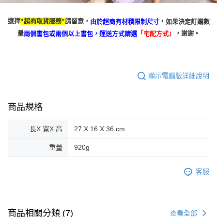
選擇
請留意，
，
超商取貨服務
如果決定訂購數
由於超商有材積限制尺寸
”
”
量
，謝謝。
「
」
兩個書包或兩個以上書包，
運送方式請選
宅配方式
顯示電腦版詳細說明
商品規格
長X 寬X 高
27 X 16 X 36 cm
重量
920g
客服
商品相關分類 (7)
查看全部