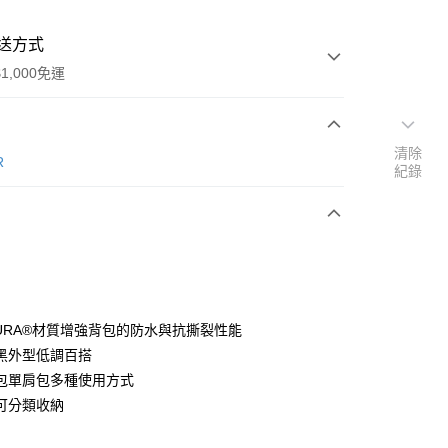
送方式
1,000免運
清除
次付款
R
紀錄
期付款
0 利率 每期
NT$660
21家銀行
0 利率 每期
NT$330
21家銀行
庫商業銀行
第一商業銀行
業銀行
彰化商業銀行
庫商業銀行
第一商業銀行
業儲蓄銀行
台北富邦商業銀行
業銀行
彰化商業銀行
華商業銀行
兆豐國際商業銀行
DURA®材質增強背包的防水與抗撕裂性能
業儲蓄銀行
台北富邦商業銀行
小企業銀行
台中商業銀行
黑外型低調百搭
華商業銀行
兆豐國際商業銀行
台灣）商業銀行
華泰商業銀行
小企業銀行
台中商業銀行
包單肩包多種使用方式
業銀行
遠東國際商業銀行
台灣）商業銀行
華泰商業銀行
可分類收納
業銀行
永豐商業銀行
業銀行
遠東國際商業銀行
業銀行
星展（台灣）商業銀行
業銀行
永豐商業銀行
y