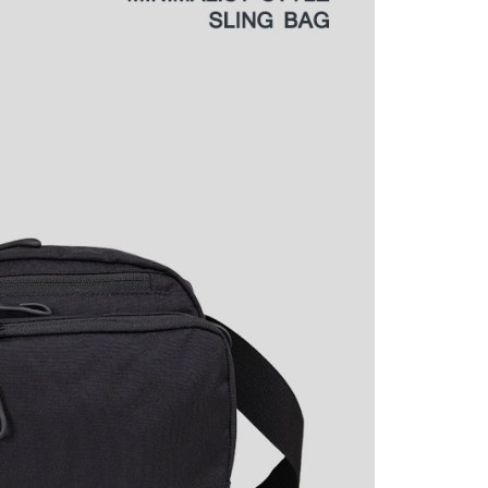
公司與您本人進行分期帳單所需資料之確認、核對及更正。
援中心」
https://netprotections.freshdesk.com/support/home
戶服務條款，請詳閱以下連結：
https://oppay.tw/userRule
項】
恩沛科技股份有限公司提供之「AFTEE先享後付」服務完成之
依本服務之必要範圍內提供個人資料，並將交易相關給付款項請
讓予恩沛科技股份有限公司。
個人資料處理事宜，請瀏覽以下網址：
ee.tw/terms/#terms3
年的使用者請事先徵得法定代理人或監護人之同意方可使用
E先享後付」，若未經同意申辦者引起之損失，本公司不負相關責
AFTEE先享後付」時，將依據個別帳號之用戶狀況，依本公司
核予不同之上限額度；若仍有額度不足之情形，本公司將視審查
用戶進行身份認證。
一人註冊多個帳號或使用他人資訊註冊。若發現惡意使用之情
科技股份有限公司將有權停止該用戶之使用額度並採取法律行