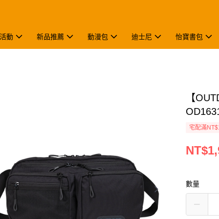
活動
新品推薦
動漫包
迪士尼
怡寶書包
【OU
OD163
宅配滿NT$
NT$1,
數量