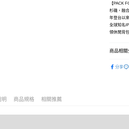
台新國
【PACK 
玉山商
台灣樂
台新國
大哥付你
杉磯，融合
台灣樂
相關說明
年登台以
【大哥付
全球知名I
AFTEE先
1.本服務
領休閒背
2.付款方
相關說明
流程，驗
【關於「A
ATM付款
完成交易
AFTEE
3.實際核
便利好安
商品相關分
4.訂單成
１．簡單
消。如遇
２．便利
❖ OUTD
運送方式
無法說明
３．安心
分享
【繳款方
⫸側背包
宅配
1.分期款
【「AFT
醒簡訊。
每筆NT$8
１．於結帳
❖ OUTD
2.透過簡
付」結帳
帳／街口支
⫸單肩包
外島宅配
２．訂單
３．收到繳
說明
商品規格
相關推薦
每筆NT$2
男性包款
【注意事
／ATM／
1.本服務
※ 請注意
男性包款
用戶於交
絡購買商品
款買賣價
先享後付
2.基於同
※ 交易是
資料（包
是否繳費成